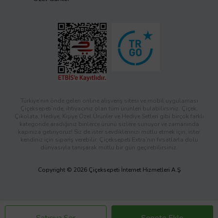
Türkiye’nin önde gelen online alışveriş sitesi ve mobil uygulaması
Çiçeksepeti’nde, ihtiyacınız olan tüm ürünleri bulabilirsiniz. Çiçek,
Çikolata, Hediye, Kişiye Özel Ürünler ve Hediye Setleri gibi birçok farklı
kategoride aradığınız binlerce ürünü sizlere sunuyor ve zamanında
kapınıza getiriyoruz! Siz de ister sevdiklerinizi mutlu etmek için, ister
kendiniz için sipariş verebilir; Çiçeksepeti Extra’nın fırsatlarla dolu
dünyasıyla tanışarak mutlu bir gün geçirebilirsiniz.
Copyright © 2026 Çiçeksepeti İnternet Hizmetleri A.Ş