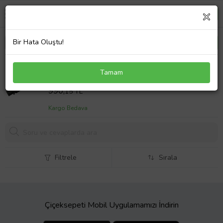
Bir Hata Oluştu!
Asus GL552J, GL552JX, GL552V, GL552VW,
Tamam
GL552VX Batarya ile Uyumlu Pil (Çok Renkli)
Sepet Fiyatı
990,
15 TL
Kargo Bedava
Filtrele
Sırala
Çiçeksepeti Mobil Uygulamamızı İndirin