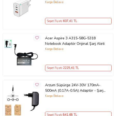
GaN Teknolojili 65W Hızlı Şarj Cihazı
Kargo Bedava
– iPhone, Samsung, Laptop Uyumlu,
3 Portlu 65W PD + QC Hızlı Şarj
Adaptörü – Type-C ve USB Çıkışlı,
Sepet Fiyatı
607
,41 TL
Evrensel 65W Duvar Tipi Şarj
Adaptörü – Type-C PD
Acer Aspire 3 A315-58G-5318
Notebook Adaptör Orijinal Şarj Aleti
Kargo Bedava
Sepet Fiyatı
2225
,41 TL
Arzum Süpürge 24V-30V 170mA-
500mA (0.17A-0.5A) Adaptör - Şarj
Aleti RETRO
Kargo Bedava
Sepet Fiyatı
841
,68 TL