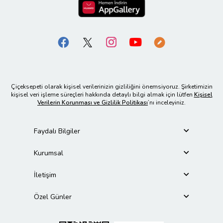
Çiçeksepeti olarak kişisel verilerinizin gizliliğini önemsiyoruz. Şirketimizin
kişisel veri işleme süreçleri hakkında detaylı bilgi almak için lütfen
Kişisel
Verilerin Korunması ve Gizlilik Politikası
’nı inceleyiniz.
Faydalı Bilgiler
Kurumsal
İletişim
Özel Günler