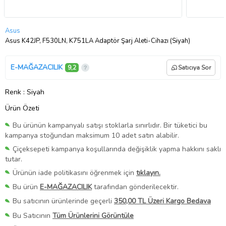
Asus
Asus K42JP, F530LN, K751LA Adaptör Şarj Aleti-Cihazı (Siyah)
E-MAĞAZACILIK
9,2
Satıcıya Sor
Renk
: Siyah
Ürün Özeti
Bu ürünün kampanyalı satışı stoklarla sınırlıdır. Bir tüketici bu
kampanya stoğundan maksimum 10 adet satın alabilir.
Çiçeksepeti kampanya koşullarında değişiklik yapma hakkını saklı
tutar.
Ürünün iade politikasını öğrenmek için
tıklayın.
Bu ürün
E-MAĞAZACILIK
tarafından gönderilecektir.
Bu satıcının ürünlerinde geçerli
350,00 TL Üzeri Kargo Bedava
Bu Satıcının
Tüm Ürünlerini Görüntüle