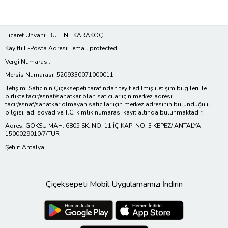
Ticaret Ünvanı: BÜLENT KARAKOÇ
Kayıtlı E-Posta Adresi:
[email protected]
Vergi Numarası: -
Mersis Numarası: 5209330071000011
İletişim: Satıcının Çiçeksepeti tarafından teyit edilmiş iletişim bilgileri ile
birlikte tacir/esnaf/sanatkar olan satıcılar için merkez adresi;
tacir/esnaf/sanatkar olmayan satıcılar için merkez adresinin bulunduğu il
bilgisi, ad, soyad ve T.C. kimlik numarası kayıt altında bulunmaktadır.
Adres: GÖKSU MAH. 6805 SK. NO: 11 İÇ KAPI NO: 3 KEPEZ/ ANTALYA
1500029010/7/TUR
Şehir: Antalya
Çiçeksepeti Mobil Uygulamamızı İndirin