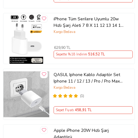
iPhone Tüm Serilere Uyumlu 20w
Hızlı Şarj Aleti 7 8 X 11 12 13 14 15
16 İçin Type-C Girişli Adaptör
Kargo Bedava
629
,90 TL
Sepette %18 İndirim
516
,52 TL
QASUL Iphone Kablo Adaptör Set
Iphone 11 / 12 / 13 / Pro / Pro Max
Uyumlu Şarj Aleti Seti
Kargo Bedava
(1)
Sepet Fiyatı
458
,91 TL
Apple iPhone 20W Hızlı Şarj
Adaptörü