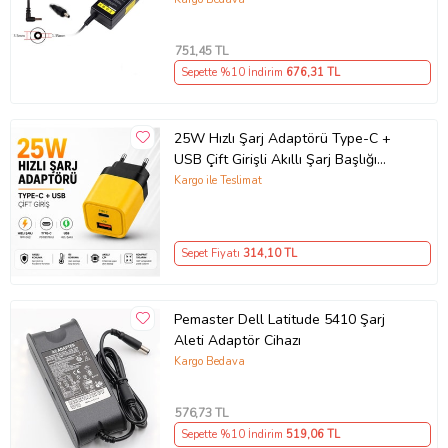
751
,45 TL
Sepette %10 İndirim
676
,31 TL
25W Hızlı Şarj Adaptörü Type-C +
USB Çift Girişli Akıllı Şarj Başlığı
Kompakt Tasarım
Kargo ile Teslimat
Sepet Fiyatı
314
,10 TL
Pemaster Dell Latitude 5410 Şarj
Aleti Adaptör Cihazı
Kargo Bedava
576
,73 TL
Sepette %10 İndirim
519
,06 TL