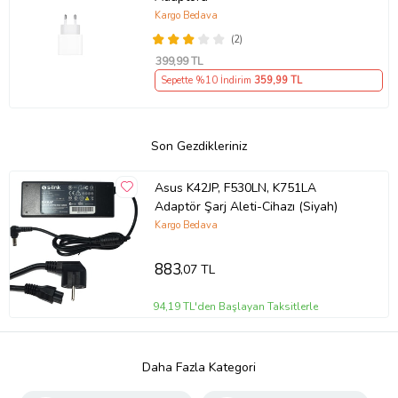
Kargo Bedava
(2)
399
,99 TL
Sepette %10 İndirim
359
,99 TL
Son Gezdikleriniz
Asus K42JP, F530LN, K751LA
Adaptör Şarj Aleti-Cihazı (Siyah)
Kargo Bedava
883
,07 TL
94,19 TL'den Başlayan Taksitlerle
Daha Fazla Kategori