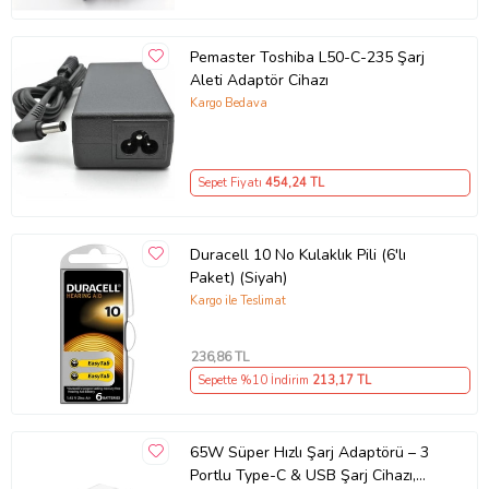
Pemaster Toshiba L50-C-235 Şarj
Aleti Adaptör Cihazı
Kargo Bedava
Sepet Fiyatı
454
,24 TL
Duracell 10 No Kulaklık Pili (6'lı
Paket) (Siyah)
Kargo ile Teslimat
236
,86 TL
Sepette %10 İndirim
213
,17 TL
65W Süper Hızlı Şarj Adaptörü – 3
Portlu Type-C & USB Şarj Cihazı,