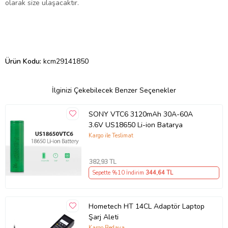
olarak size ulaşacaktır.
Ürün Kodu:
kcm29141850
İlginizi Çekebilecek Benzer Seçenekler
SONY VTC6 3120mAh 30A-60A
3.6V US18650 Li-ion Batarya
Kargo ile Teslimat
382
,93 TL
Sepette %10 İndirim
344
,64 TL
Hometech HT 14CL Adaptör Laptop
Şarj Aleti
Kargo Bedava