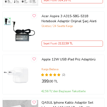
Sepet Fiyatı
314
,10 TL
Acer Aspire 3 A315-58G-5318
Notebook Adaptör Orijinal Şarj Aleti
Ücretsiz / 24 Saatte Kargo
Sepet Fiyatı
2122
,59 TL
Apple 12W USB iPad Priz Adaptörü
Kargo Bedava
(2)
399
,00 TL
42,56 TL'den Başlayan Taksitlerle
QASUL Iphone Kablo Adaptör Set