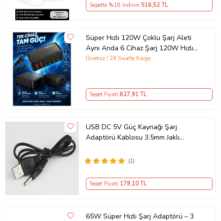
Sepette %18 İndirim
516
,52 TL
Süper Hızlı 120W Çoklu Şarj Aleti
Aynı Anda 6 Cihaz Şarj 120W Hızlı
Şarj İstasyonu Çoklu USB & Type-C
Ücretsiz / 24 Saatte Kargo
Girişli Akıllı Şarj Cihazı
Sepet Fiyatı
827
,91 TL
USB DC 5V Güç Kaynağı Şarj
Adaptörü Kablosu 3.5mm Jaklı
MOSUNX Siyah
(1)
Sepet Fiyatı
179
,10 TL
65W Süper Hızlı Şarj Adaptörü – 3