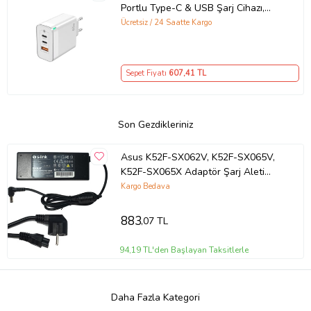
Portlu Type-C & USB Şarj Cihazı,
GaN Teknolojili 65W Hızlı Şarj Cihazı
Ücretsiz / 24 Saatte Kargo
– iPhone, Samsung, Laptop Uyumlu,
3 Portlu 65W PD + QC Hızlı Şarj
Adaptörü – Type-C ve USB Çıkışlı,
Sepet Fiyatı
607
,41 TL
Evrensel 65W Duvar Tipi Şarj
Adaptörü – Type-C PD
Son Gezdikleriniz
Asus K52F-SX062V, K52F-SX065V,
K52F-SX065X Adaptör Şarj Aleti
(Siyah)
Kargo Bedava
883
,07 TL
94,19 TL'den Başlayan Taksitlerle
Daha Fazla Kategori