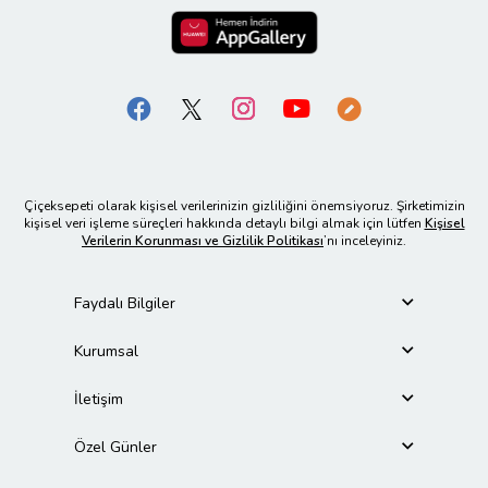
Çiçeksepeti olarak kişisel verilerinizin gizliliğini önemsiyoruz. Şirketimizin
kişisel veri işleme süreçleri hakkında detaylı bilgi almak için lütfen
Kişisel
Verilerin Korunması ve Gizlilik Politikası
’nı inceleyiniz.
Faydalı Bilgiler
Kurumsal
İletişim
Özel Günler