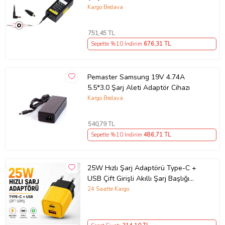
Kargo Bedava
751
,45 TL
Sepette %10 İndirim
676
,31 TL
Pemaster Samsung 19V 4.74A
5.5*3.0 Şarj Aleti Adaptör Cihazı
Kargo Bedava
540
,79 TL
Sepette %10 İndirim
486
,71 TL
25W Hızlı Şarj Adaptörü Type-C +
USB Çift Girişli Akıllı Şarj Başlığı
Kompakt Tasarım
24 Saatte Kargo