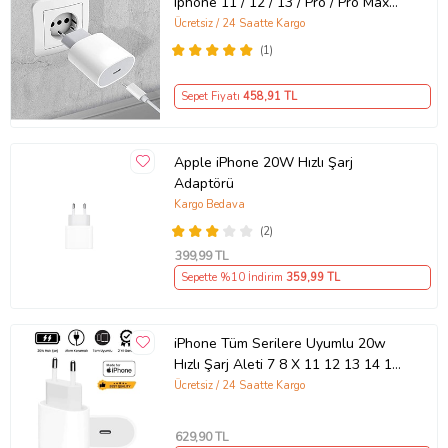
Iphone 11 / 12 / 13 / Pro / Pro Max
Uyumlu Şarj Aleti Seti
Ücretsiz / 24 Saatte Kargo
(1)
Sepet Fiyatı
458
,91 TL
Apple iPhone 20W Hızlı Şarj
Adaptörü
Kargo Bedava
(2)
399
,99 TL
Sepette %10 İndirim
359
,99 TL
iPhone Tüm Serilere Uyumlu 20w
Hızlı Şarj Aleti 7 8 X 11 12 13 14 15
16 İçin Type-C Girişli Adaptör
Ücretsiz / 24 Saatte Kargo
629
,90 TL