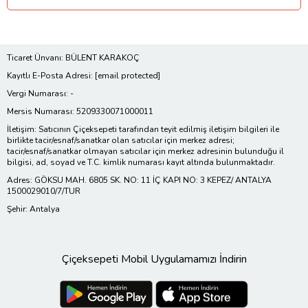
Ticaret Ünvanı: BÜLENT KARAKOÇ
Kayıtlı E-Posta Adresi:
[email protected]
Vergi Numarası: -
Mersis Numarası: 5209330071000011
İletişim: Satıcının Çiçeksepeti tarafından teyit edilmiş iletişim bilgileri ile
birlikte tacir/esnaf/sanatkar olan satıcılar için merkez adresi;
tacir/esnaf/sanatkar olmayan satıcılar için merkez adresinin bulunduğu il
bilgisi, ad, soyad ve T.C. kimlik numarası kayıt altında bulunmaktadır.
Adres: GÖKSU MAH. 6805 SK. NO: 11 İÇ KAPI NO: 3 KEPEZ/ ANTALYA
1500029010/7/TUR
Şehir: Antalya
Çiçeksepeti Mobil Uygulamamızı İndirin