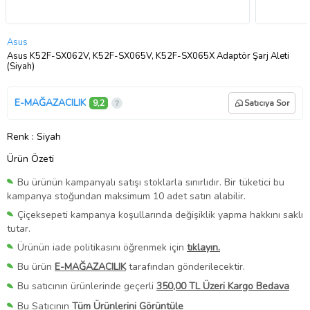
Asus
Asus K52F-SX062V, K52F-SX065V, K52F-SX065X Adaptör Şarj Aleti
(Siyah)
E-MAĞAZACILIK
9,2
Satıcıya Sor
Renk
: Siyah
Ürün Özeti
Bu ürünün kampanyalı satışı stoklarla sınırlıdır. Bir tüketici bu
kampanya stoğundan maksimum 10 adet satın alabilir.
Çiçeksepeti kampanya koşullarında değişiklik yapma hakkını saklı
tutar.
Ürünün iade politikasını öğrenmek için
tıklayın.
Bu ürün
E-MAĞAZACILIK
tarafından gönderilecektir.
Bu satıcının ürünlerinde geçerli
350,00 TL Üzeri Kargo Bedava
Bu Satıcının
Tüm Ürünlerini Görüntüle