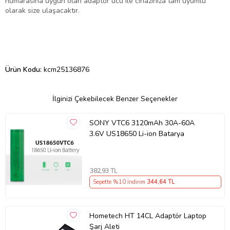
numarasına uygun olan adaptör ucu ile cihazınıza tam uyumlu
olarak size ulaşacaktır.
Ürün Kodu:
kcm25136876
İlginizi Çekebilecek Benzer Seçenekler
SONY VTC6 3120mAh 30A-60A
3.6V US18650 Li-ion Batarya
382
,93 TL
Sepette %10 İndirim
344
,64 TL
Hometech HT 14CL Adaptör Laptop
Şarj Aleti