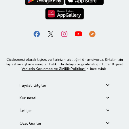
Çiçeksepeti olarak kişisel verilerinizin gizliliğini önemsiyoruz. Şirketimizin
kişisel veri işleme süreçleri hakkında detaylı bilgi almak için lütfen
Kişisel
Verilerin Korunması ve Gizlilik Politikası
’nı inceleyiniz.
Faydalı Bilgiler
Kurumsal
İletişim
Özel Günler