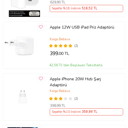
629
,90 TL
Sepette %18 İndirim
516
,52 TL
Apple 12W USB iPad Priz Adaptörü
Kargo Bedava
(2)
399
,00 TL
42,56 TL'den Başlayan Taksitlerle
Apple iPhone 20W Hızlı Şarj
Adaptörü
Kargo Bedava
(2)
399
,99 TL
Sepette %10 İndirim
359
,99 TL