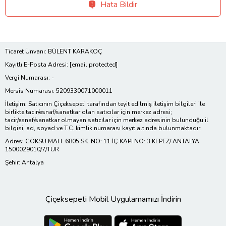
Hata Bildir
Ticaret Ünvanı: BÜLENT KARAKOÇ
Kayıtlı E-Posta Adresi:
[email protected]
Vergi Numarası: -
Mersis Numarası: 5209330071000011
İletişim: Satıcının Çiçeksepeti tarafından teyit edilmiş iletişim bilgileri ile
birlikte tacir/esnaf/sanatkar olan satıcılar için merkez adresi;
tacir/esnaf/sanatkar olmayan satıcılar için merkez adresinin bulunduğu il
bilgisi, ad, soyad ve T.C. kimlik numarası kayıt altında bulunmaktadır.
Adres: GÖKSU MAH. 6805 SK. NO: 11 İÇ KAPI NO: 3 KEPEZ/ ANTALYA
1500029010/7/TUR
Şehir: Antalya
Çiçeksepeti Mobil Uygulamamızı İndirin