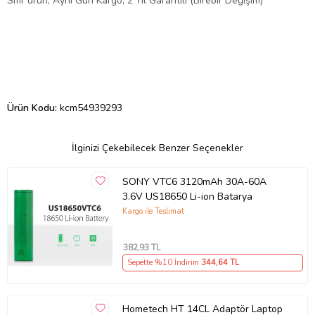
Sıfır ürün, Aynı Gün Kargo, 2 Yıl Garantili (Birebir Değişim)
Ürün Kodu:
kcm54939293
İlginizi Çekebilecek Benzer Seçenekler
SONY VTC6 3120mAh 30A-60A
3.6V US18650 Li-ion Batarya
Kargo ile Teslimat
382
,93 TL
Sepette %10 İndirim
344
,64 TL
Hometech HT 14CL Adaptör Laptop