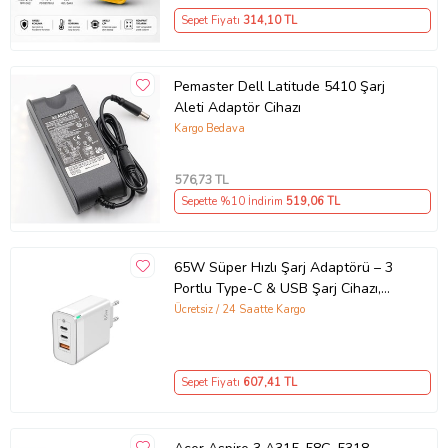
Sepet Fiyatı
314
,10 TL
Pemaster Dell Latitude 5410 Şarj
Aleti Adaptör Cihazı
Kargo Bedava
576
,73 TL
Sepette %10 İndirim
519
,06 TL
65W Süper Hızlı Şarj Adaptörü – 3
Portlu Type-C & USB Şarj Cihazı,
GaN Teknolojili 65W Hızlı Şarj Cihazı
Ücretsiz / 24 Saatte Kargo
– iPhone, Samsung, Laptop Uyumlu,
3 Portlu 65W PD + QC Hızlı Şarj
Adaptörü – Type-C ve USB Çıkışlı,
Sepet Fiyatı
607
,41 TL
Evrensel 65W Duvar Tipi Şarj
Adaptörü – Type-C PD