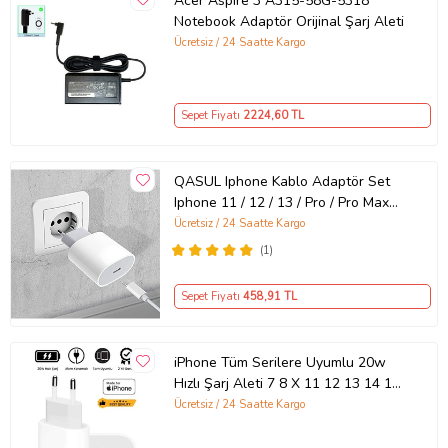
Acer Aspire 3 A315-58G-5318
Notebook Adaptör Orijinal Şarj Aleti
Ücretsiz / 24 Saatte Kargo
Sepet Fiyatı
2224
,60 TL
QASUL Iphone Kablo Adaptör Set
Iphone 11 / 12 / 13 / Pro / Pro Max
Uyumlu Şarj Aleti Seti
Ücretsiz / 24 Saatte Kargo
(1)
Sepet Fiyatı
458
,91 TL
iPhone Tüm Serilere Uyumlu 20w
Hızlı Şarj Aleti 7 8 X 11 12 13 14 15
16 İçin Type-C Girişli Adaptör
Ücretsiz / 24 Saatte Kargo