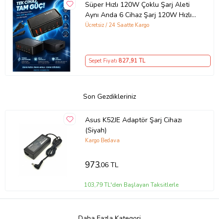
Süper Hızlı 120W Çoklu Şarj Aleti
Aynı Anda 6 Cihaz Şarj 120W Hızlı
Şarj İstasyonu Çoklu USB & Type-C
Ücretsiz / 24 Saatte Kargo
Girişli Akıllı Şarj Cihazı
Sepet Fiyatı
827
,91 TL
Son Gezdikleriniz
Asus K52JE Adaptör Şarj Cihazı
(Siyah)
Kargo Bedava
973
,06 TL
103,79 TL'den Başlayan Taksitlerle
Daha Fazla Kategori