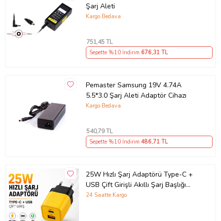
Şarj Aleti
Kargo Bedava
751
,45 TL
Sepette %10 İndirim
676
,31 TL
Pemaster Samsung 19V 4.74A
5.5*3.0 Şarj Aleti Adaptör Cihazı
Kargo Bedava
540
,79 TL
Sepette %10 İndirim
486
,71 TL
25W Hızlı Şarj Adaptörü Type-C +
USB Çift Girişli Akıllı Şarj Başlığı
Kompakt Tasarım
24 Saatte Kargo