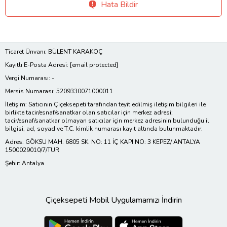
Hata Bildir
Ticaret Ünvanı: BÜLENT KARAKOÇ
Kayıtlı E-Posta Adresi:
[email protected]
Vergi Numarası: -
Mersis Numarası: 5209330071000011
İletişim: Satıcının Çiçeksepeti tarafından teyit edilmiş iletişim bilgileri ile
birlikte tacir/esnaf/sanatkar olan satıcılar için merkez adresi;
tacir/esnaf/sanatkar olmayan satıcılar için merkez adresinin bulunduğu il
bilgisi, ad, soyad ve T.C. kimlik numarası kayıt altında bulunmaktadır.
Adres: GÖKSU MAH. 6805 SK. NO: 11 İÇ KAPI NO: 3 KEPEZ/ ANTALYA
1500029010/7/TUR
Şehir: Antalya
Çiçeksepeti Mobil Uygulamamızı İndirin