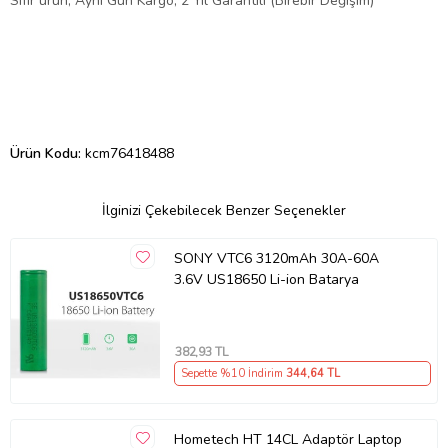
Sıfır ürün, Aynı Gün Kargo, 2 Yıl Garantili (Birebir Değişim)
Ürün Kodu:
kcm76418488
İlginizi Çekebilecek Benzer Seçenekler
SONY VTC6 3120mAh 30A-60A
3.6V US18650 Li-ion Batarya
382
,93 TL
Sepette %10 İndirim
344
,64 TL
Hometech HT 14CL Adaptör Laptop