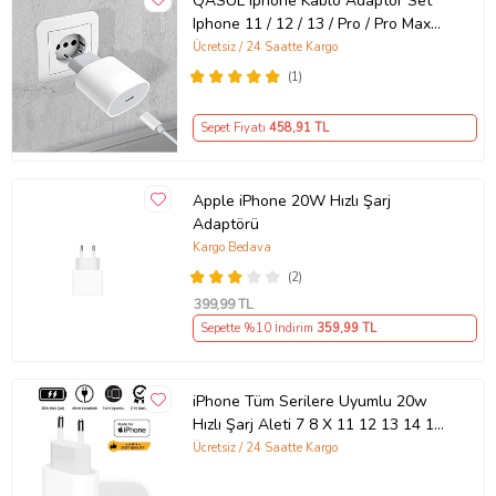
QASUL Iphone Kablo Adaptör Set
Iphone 11 / 12 / 13 / Pro / Pro Max
Uyumlu Şarj Aleti Seti
Ücretsiz / 24 Saatte Kargo
(1)
Sepet Fiyatı
458
,91 TL
Apple iPhone 20W Hızlı Şarj
Adaptörü
Kargo Bedava
(2)
399
,99 TL
Sepette %10 İndirim
359
,99 TL
iPhone Tüm Serilere Uyumlu 20w
Hızlı Şarj Aleti 7 8 X 11 12 13 14 15
16 İçin Type-C Girişli Adaptör
Ücretsiz / 24 Saatte Kargo