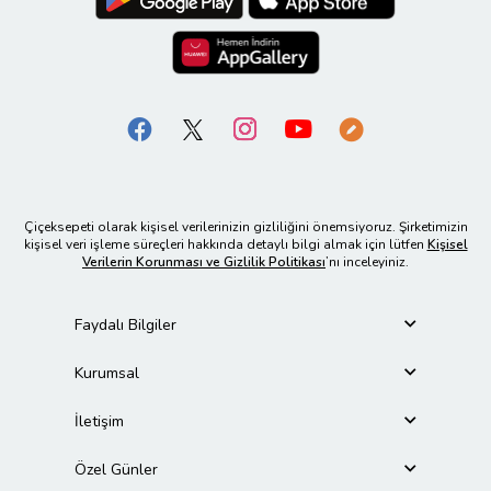
Çiçeksepeti olarak kişisel verilerinizin gizliliğini önemsiyoruz. Şirketimizin
kişisel veri işleme süreçleri hakkında detaylı bilgi almak için lütfen
Kişisel
Verilerin Korunması ve Gizlilik Politikası
’nı inceleyiniz.
Faydalı Bilgiler
Kurumsal
İletişim
Özel Günler