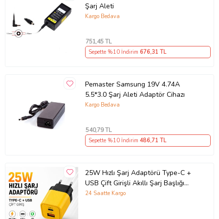
Şarj Aleti
Kargo Bedava
751
,45 TL
Sepette %10 İndirim
676
,31 TL
Pemaster Samsung 19V 4.74A
5.5*3.0 Şarj Aleti Adaptör Cihazı
Kargo Bedava
540
,79 TL
Sepette %10 İndirim
486
,71 TL
25W Hızlı Şarj Adaptörü Type-C +
USB Çift Girişli Akıllı Şarj Başlığı
Kompakt Tasarım
24 Saatte Kargo