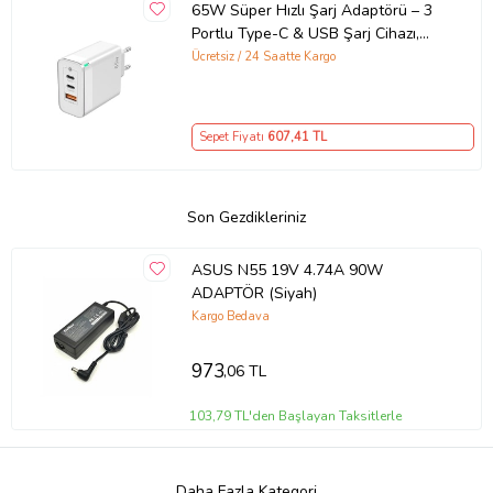
65W Süper Hızlı Şarj Adaptörü – 3
Portlu Type-C & USB Şarj Cihazı,
GaN Teknolojili 65W Hızlı Şarj Cihazı
Ücretsiz / 24 Saatte Kargo
– iPhone, Samsung, Laptop Uyumlu,
3 Portlu 65W PD + QC Hızlı Şarj
Adaptörü – Type-C ve USB Çıkışlı,
Sepet Fiyatı
607
,41 TL
Evrensel 65W Duvar Tipi Şarj
Adaptörü – Type-C PD
Son Gezdikleriniz
ASUS N55 19V 4.74A 90W
ADAPTÖR (Siyah)
Kargo Bedava
973
,06 TL
103,79 TL'den Başlayan Taksitlerle
Daha Fazla Kategori