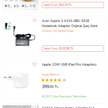
Sepet Fiyatı
314
,10 TL
Acer Aspire 3 A315-58G-5318
Notebook Adaptör Orijinal Şarj Aleti
Ücretsiz / 24 Saatte Kargo
Sepet Fiyatı
2122
,59 TL
Apple 12W USB iPad Priz Adaptörü
Kargo Bedava
(2)
399
,00 TL
42,56 TL'den Başlayan Taksitlerle