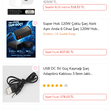
629
,90 TL
Sepette %18 İndirim
516
,52 TL
Süper Hızlı 120W Çoklu Şarj Aleti
Aynı Anda 6 Cihaz Şarj 120W Hızlı
Şarj İstasyonu Çoklu USB & Type-C
Ücretsiz / 24 Saatte Kargo
Girişli Akıllı Şarj Cihazı
Sepet Fiyatı
827
,91 TL
USB DC 5V Güç Kaynağı Şarj
Adaptörü Kablosu 3.5mm Jaklı
MOSUNX Siyah
(1)
Sepet Fiyatı
179
,10 TL