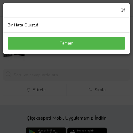
Bir Hata Oluştu!
ASUS PRIME H510M-F R3.0 DDR4 HDMI PCIE 3.0
Tamam
1200p v2
3707,
46 TL
Filtrele
Sırala
Çiçeksepeti Mobil Uygulamamızı İndirin