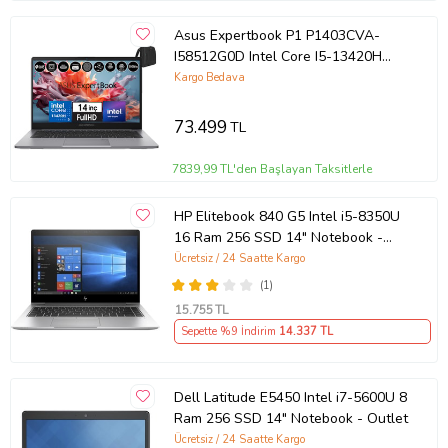
Asus Expertbook P1 P1403CVA-
I58512G0D Intel Core I5-13420H
40GB Ddr5 256GB SSD
Kargo Bedava
WINDOWS11HOME 14" Fhd Intel
UHD Taşınabilir Bilgisayar
73.499
TL
WXI58512G0DH21+ZETTAÇANTA
7839,99 TL'den Başlayan Taksitlerle
HP Elitebook 840 G5 Intel i5-8350U
16 Ram 256 SSD 14" Notebook -
Outlet
Ücretsiz / 24 Saatte Kargo
(1)
15.755
TL
Sepette %9 İndirim
14.337
TL
Dell Latitude E5450 Intel i7-5600U 8
Ram 256 SSD 14" Notebook - Outlet
Ücretsiz / 24 Saatte Kargo