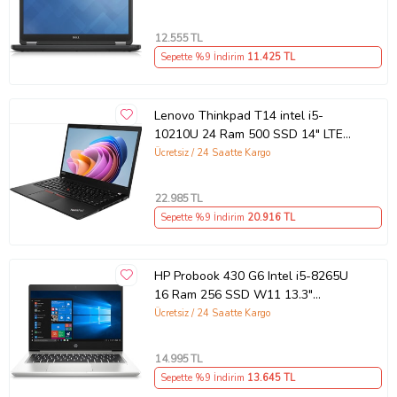
12.555
TL
Sepette %9 İndirim
11.425
TL
Lenovo Thinkpad T14 intel i5-
10210U 24 Ram 500 SSD 14" LTE
(Sim Kartlı) Notebook - Outlet
Ücretsiz / 24 Saatte Kargo
22.985
TL
Sepette %9 İndirim
20.916
TL
HP Probook 430 G6 Intel i5-8265U
16 Ram 256 SSD W11 13.3"
Notebook- Outlet
Ücretsiz / 24 Saatte Kargo
14.995
TL
Sepette %9 İndirim
13.645
TL