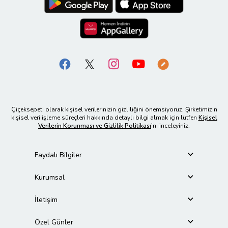
Çiçeksepeti olarak kişisel verilerinizin gizliliğini önemsiyoruz. Şirketimizin
kişisel veri işleme süreçleri hakkında detaylı bilgi almak için lütfen
Kişisel
Verilerin Korunması ve Gizlilik Politikası
’nı inceleyiniz.
Faydalı Bilgiler
Kurumsal
İletişim
Özel Günler