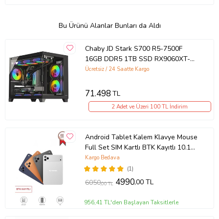
Bu Ürünü Alanlar Bunları da Aldı
Chaby JD Stark S700 R5-7500F
16GB DDR5 1TB SSD RX9060XT-
16GB
Ücretsiz / 24 Saatte Kargo
71.498
TL
2 Adet ve Üzeri 100 TL İndirim
Android Tablet Kalem Klavye Mouse
Full Set SIM Kartlı BTK Kayıtlı 10.1
İnç T17 Pro Max Koyu Gri
Kargo Bedava
(1)
4990
,00 TL
6050
,00 TL
956,41 TL'den Başlayan Taksitlerle