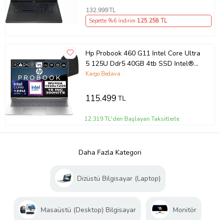
132.999
TL
Sepette %6 İndirim
125.258
TL
Hp Probook 460 G11 Intel Core Ultra
5 125U Ddr5 40GB 4tb SSD Intel®
Aı Boost 16" Wuxga IPS Freedos
Kargo Bedava
Taşınabilir Bilgisayar A23BKEAF16 +
Zetta Çanta
115.499
TL
12.319 TL'den Başlayan Taksitlerle
Daha Fazla Kategori
Dizüstü Bilgisayar (Laptop)
Masaüstü (Desktop) Bilgisayar
Monitör