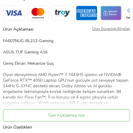
Ürün Açıklaması
Ürün Güvenliği Bilgileri
FA607NUG-RL213-Gaming
ASUS TUF Gaming A16
Geniş Ekran. Mekanize Güç
Oyun deneyiminizi AMD Ryzen™ 7 7445HS işlemci ve NVIDIA®
GeForce RTX™ 4050 Laptop GPU’nun gücüyle üst seviyeye taşıyın.
144Hz G-SYNC destekli ekran, Dolby Atmos ve AI gürültü
engelleme teknolojisiyle kristal netliğinde iletişim sunarken, 84
kanatlı Arc Flow Fan™, 5 ısı borusu ve 4 egzoz çıkışıyla üstün
soğutma sağlıyor. 56Wh batarya, USB-C şarj desteği ve
genişletilebilir PCIe Gen 4 depolama ile hem dayanıklı hem de
performans odaklı bir kasa sunuyor.
Tüm Açıklamayı Gör
Ürün Özellikleri
Oyuna hazır