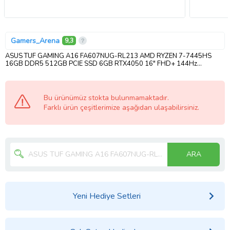
Gamers_Arena
9,3
ASUS TUF GAMING A16 FA607NUG-RL213 AMD RYZEN 7-7445HS
16GB DDR5 512GB PCIE SSD 6GB RTX4050 16" FHD+ 144Hz
FREEDOS
Bu ürünümüz stokta bulunmamaktadır.
Farklı ürün çeşitlerimize aşağıdan ulaşabilirsiniz.
ARA
Yeni Hediye Setleri