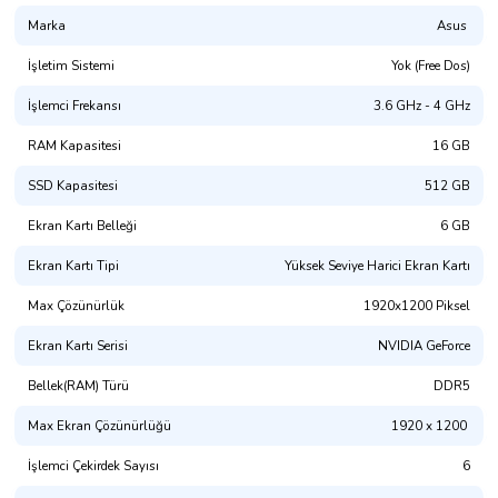
Marka
Asus
Oyun ve içerik üretimine AMD Ryzen™ 7 7445HS işlemci ve
NVIDIA® GeForce RTX™ 4050 Laptop GPU’nun gücüyle dalın. TUF
İşletim Sistemi
Yok (Free Dos)
Gaming A16, NVIDIA® Advanced Optimus desteği, yüksek hızlı
DDR5 RAM ve kolayca yükseltilebilen çift PCIe Gen 4x4 M.2 SSD
İşlemci Frekansı
3.6 GHz - 4 GHz
yuvaları ile maksimum performans ve genişletilebilirlik sunar.
RAM Kapasitesi
16 GB
Oyun deneyiminizi yükseltin!
SSD Kapasitesi
512 GB
AMD Ryzen™ 7 7445HS işlemcisiyle oyun oynayın, yayın yapın ve
Ekran Kartı Belleği
6 GB
her şeyi inanılmaz hızlarda gerçekleştirin. Bu yüksek performanslı
işlemci, özellikle gelişmiş soğutma sistemleriyle desteklendiğinde,
Ekran Kartı Tipi
Yüksek Seviye Harici Ekran Kartı
üst düzey oyun ve içerik üretimi için tasarlanmıştır.
Max Çözünürlük
1920x1200 Piksel
Ekran Kartı Serisi
NVIDIA GeForce
Bellek(RAM) Türü
DDR5
Max Ekran Çözünürlüğü
1920 x 1200
İşlemci Çekirdek Sayısı
6