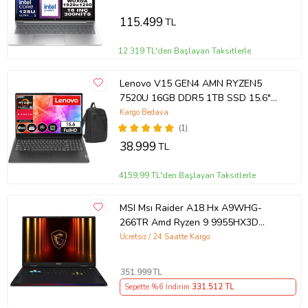
Taşınabilir Bilgisayar A23BKEAF16 +
Boyutlar:
35.4 x 25.1 x 2.24 ~ 2.67 cm
Zetta Çanta
115.499
TL
Ağırlık:
2.20 Kg
Renk:
Mecha Gray
12.319 TL'den Başlayan Taksitlerle
Lenovo V15 GEN4 AMN RYZEN5
Ürün Kodu:
kcm2236585
7520U 16GB DDR5 1TB SSD 15.6"
Dos FHD Dizüstü Bilgisayar
Kargo Bedava
882YU00QYTX03+ZettaÇanta
(1)
38.999
TL
4159,99 TL'den Başlayan Taksitlerle
MSI Msı Raider A18 Hx A9WHG-
266TR Amd Ryzen 9 9955HX3D
64GB Ram Ddr5 2tb SSD Rtx 5070
Ücretsiz / 24 Saatte Kargo
Ti 12GB Gddr7 18.0" Qhd+
Windows 11 Pro K42
351.999
TL
Sepette %6 İndirim
331.512
TL