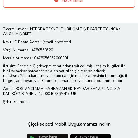
Hata Bildir
Ticaret Ünvanı: İNTEGRA TEKNOLOJİ BİLİŞİM DIŞ TİCARET OYUNCAK
ANONİM ŞİRKETİ
Kayıtlı E-Posta Adresi:
[email protected]
Vergi Numarası: 4780568520
Mersis Numarası: 0478056852000001
İletişim: Satıcının Çiçeksepeti tarafından teyit edilmiş iletişim bilgileri ile
birlikte tacir/esnaf/sanatkar olan satıcılar için merkez adresi;
tacir/esnaf/sanatkar olmayan satıcılar için merkez adresinin bulunduğu il
bilgisi, ad, soyad ve T.C. kimlik numarası kayıt altında bulunmaktadır.
Adres: BOSTANCI MAH. KAHRAMAN SK. HAYDAR BEY APT. NO: 3 A
KADIKÖY/ İSTANBUL 1500046736/341/TUR
Şehir: İstanbul
Çiçeksepeti Mobil Uygulamamızı İndirin