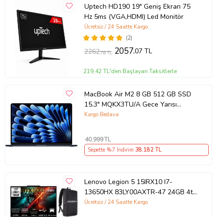
Uptech HD190 19" Geniş Ekran 75
Hz 5ms (VGA,HDMI) Led Monitör
Ücretsiz / 24 Saatte Kargo
(2)
2057
,07 TL
2262
,78 TL
219,42 TL'den Başlayan Taksitlerle
MacBook Air M2 8 GB 512 GB SSD
15.3" MQKX3TU/A Gece Yarısı
Outlet (Açıklamayı Okuyunuz)
Kargo Bedava
40.999
TL
Sepette %7 İndirim
38.182
TL
Lenovo Legion 5 15IRX10 I7-
13650HX 83LY00AXTR-47 24GB 4tb
RTX5060 8gb W11PRO 15.3"
Ücretsiz / 24 Saatte Kargo
Wuxga Gaming Laptop