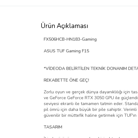
Ürün Açıklaması
FX506HCB-HN183-Gaming
ASUS TUF Gaming F15
*VİDEODA BELİRTİLEN TEKNİK DONANIM DETA
REKABETTE ÖNE GEÇ!
Zorlu oyun ve gerçek dünya dayanıklılığı için ta
ve GeForce GeForce RTX 3050 GPU ile güçlendiril
seviyesi ekranlı ile tamamen tatmin eder. Standa
pil ömrü için daha büyük bir pile sahiptir. Verim
güvenilir bir müttefik haline getirmek için TUF'ın 
TASARIM