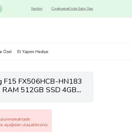
Yardım
Çiçeksepeti'nde Satış Yap
ye Özel
El Yapımı Hediye
ng F15 FX506HCB-HN183
B RAM 512GB SSD 4GB
nç FHD 144Hz
bulunmamaktadır.
ze aşağıdan ulaşabilirsiniz.