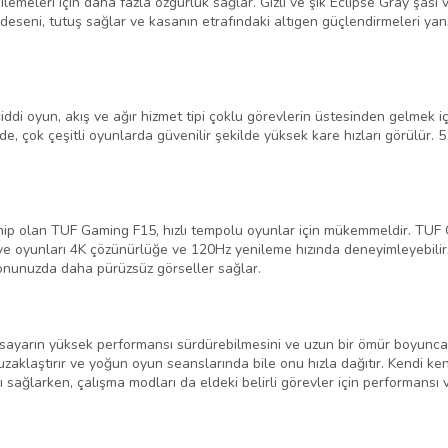
gilemeleri için daha fazla özgürlük sağlar. Gizli ve şık Eclipse Gray şasi
deseni, tutuş sağlar ve kasanın etrafındaki altıgen güçlendirmeleri yan
i oyun, akış ve ağır hizmet tipi çoklu görevlerin üstesinden gelmek için
de, çok çeşitli oyunlarda güvenilir şekilde yüksek kare hızları görülü
ahip olan TUF Gaming F15, hızlı tempolu oyunlar için mükemmeldir. TUF 
 ve oyunları 4K çözünürlüğe ve 120Hz yenileme hızında deneyimleyebilirsi
yonunuzda daha pürüzsüz görseller sağlar.
ayarın yüksek performansı sürdürebilmesini ve uzun bir ömür boyunca etk
zaklaştırır ve yoğun oyun seanslarında bile onu hızla dağıtır. Kendi ken
ağlarken, çalışma modları da eldeki belirli görevler için performansı v