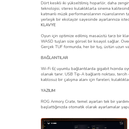
Dört kesikli iki yükseltilmiş hoparlör, daha zeng
teknolojisi, stereo kulaklıklarla sinema kalitesi
katmanlı müzik performanslarının nüanslarının tadı
yerleşik bir ekolayzır sayesinde ayarlarınıza ist
KLAVYE
Oyun için optimize edilmiş masaüstü tarzı bir kla
WASD tuşları size görsel bir kısayol sağlar. Over
Gerçek TUF formunda, her bir tuş, üstün uzun vad
BAĞLANTILAR
Wi-Fi 6( uyumlu bağlantılarda gigabit hızında oy
olanak tanır. USB Tip-A bağlantı noktası, tercih e
kablosuz bir çalışma alanı için fareleri, kulaklıkl
YAZILIM
ROG Armory Crate, temel ayarları tek bir yardımcı
başlattığınızda otomatik olarak ayarlamalar yapan 