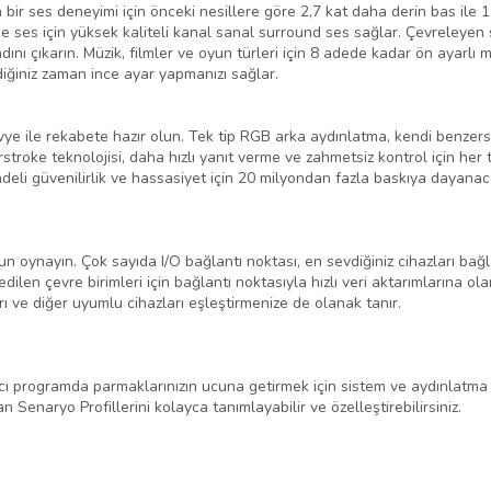
in bir ses deneyimi için önceki nesillere göre 2,7 kat daha derin bas ile
nde ses için yüksek kaliteli kanal sanal surround ses sağlar. Çevreleyen 
nı çıkarın. Müzik, filmler ve oyun türleri için 8 adede kadar ön ayarlı mo
ediğiniz zaman ince ayar yapmanızı sağlar.
vye ile rekabete hazır olun. Tek tip RGB arka aydınlatma, kendi benzersi
stroke teknolojisi, daha hızlı yanıt verme ve zahmetsiz kontrol için her
eli güvenilirlik ve hassasiyet için 20 milyondan fazla baskıya dayanaca
un oynayın. Çok sayıda I/O bağlantı noktası, en sevdiğiniz cihazları b
dilen çevre birimleri için bağlantı noktasıyla hızlı veri aktarımlarına o
arı ve diğer uyumlu cihazları eşleştirmenize de olanak tanır.
 programda parmaklarınızın ucuna getirmek için sistem ve aydınlatma kont
Senaryo Profillerini kolayca tanımlayabilir ve özelleştirebilirsiniz.