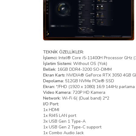
TEKNİK ÖZELLİKLER:
İşlemci:
Intel® Core i5-11400H Processor GHz (
İşletim Sistemi:
Without OS (Yok)
Bellek:
16GB DDR4-3200 SO-DIMM
Ekran Kartı:
NVIDIA® GeForce RTX 3050 4GB G
Depolama:
512GB NVMe PCIe® SSD
Ekran:
"/FHD (1920 x 1080) 16:9 144Hz parlama ö
Video Kamera:
720P HD Kamera
Network:
Wi-Fi 6( (Dual band) 2*2
I/O Port:
1x HDMI
1x RJ45 LAN port
3x USB Gen 1 Type-A
1x USB Gen 2 Type-C support
1x Combo Audio Jack