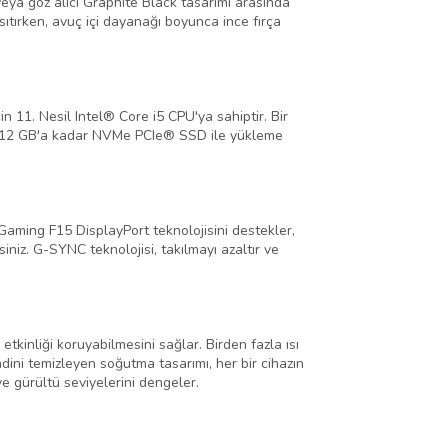
 veya göz alıcı Graphite Black tasarımı arasında
sıtırken, avuç içi dayanağı boyunca ince fırça
 11. Nesil Intel® Core i5 CPU'ya sahiptir. Bir
r. 512 GB'a kadar NVMe PCIe® SSD ile yükleme
Gaming F15 DisplayPort teknolojisini destekler,
niz. G-SYNC teknolojisi, takılmayı azaltır ve
inliği koruyabilmesini sağlar. Birden fazla ısı
dini temizleyen soğutma tasarımı, her bir cihazın
e gürültü seviyelerini dengeler.