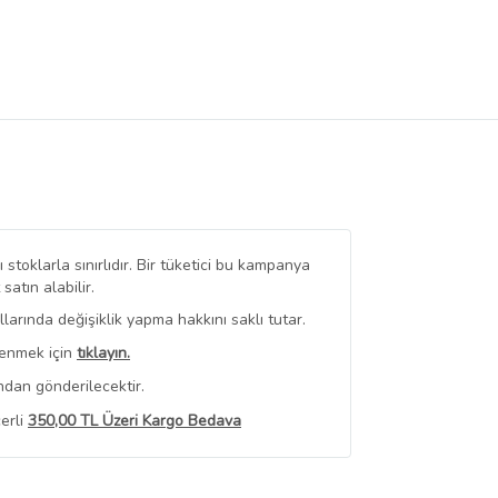
stoklarla sınırlıdır. Bir tüketici bu kampanya
tın alabilir.
arında değişiklik yapma hakkını saklı tutar.
renmek için
tıklayın.
ndan gönderilecektir.
erli
350,00 TL Üzeri Kargo Bedava
 Görüntüle
iyat bilgileri, satıcı tarafından