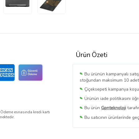
Ürün Özeti
Bu ürünün kampanyalı satışı 
stoğundan maksimum 10 adet sa
Çiçeksepeti kampanya koşull
Ürünün iade politikasını öğ
Bu ürün
Gpnteknoloji
tarafı
. Ödeme esnasında kredi kartı
Bu satıcının ürünlerinde geç
mektedir.
Bu Satıcının
Tüm Ürünlerini
Ürün sayfasında gördüğünüz f