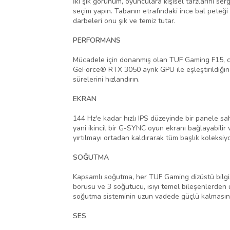
İki şık görünüm, oyunculara kişisel tarzlarını ser
seçim yapın. Tabanın etrafındaki ince bal peteği 
darbeleri onu şık ve temiz tutar.
PERFORMANS
Mücadele için donanmış olan TUF Gaming F15, cidd
GeForce® RTX 3050 ayrık GPU ile eşleştirildiğin
sürelerini hızlandırın.
EKRAN
144 Hz'e kadar hızlı IPS düzeyinde bir panele s
yani ikincil bir G-SYNC oyun ekranı bağlayabilir
yırtılmayı ortadan kaldırarak tüm başlık koleksi
SOĞUTMA
Kapsamlı soğutma, her TUF Gaming dizüstü bilgis
borusu ve 3 soğutucu, ısıyı temel bileşenlerden u
soğutma sisteminin uzun vadede güçlü kalmasını s
SES