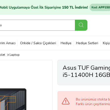
rim Amacı
Orkide / Saksı Çiçekleri
Hediye
Hediye Setleri
Kişi
blet
Laptop
Asus TUF Gami
i5-11400H 16G
RTX3050 15.6 i
Bu ürünümüz stokta 
Farklı ürün çeşitlerimi