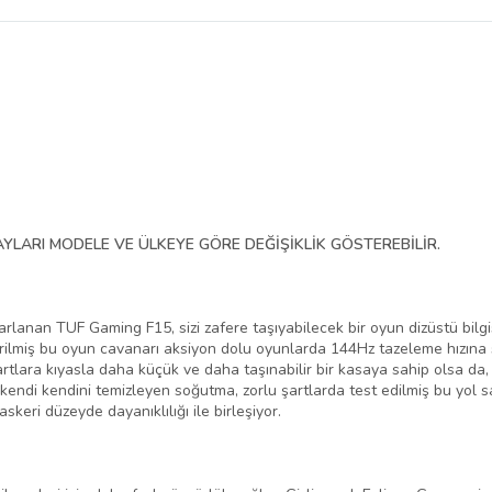
belirlenmektedir.
YLARI MODELE VE ÜLKEYE GÖRE DEĞİŞİKLİK GÖSTEREBİLİR.
sarlanan TUF Gaming F15, sizi zafere taşıyabilecek bir oyun dizüstü bilg
miş bu oyun cavanarı aksiyon dolu oyunlarda 144Hz tazeleme hızına sah
rtlara kıyasla daha küçük ve daha taşınabilir bir kasaya sahip olsa da
li kendi kendini temizleyen soğutma, zorlu şartlarda test edilmiş bu yol 
askeri düzeyde dayanıklılığı ile birleşiyor.