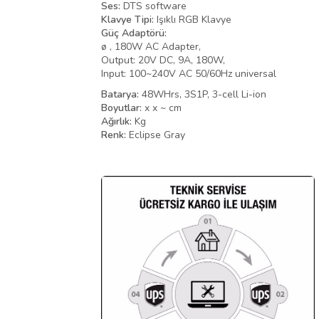
Ses:
DTS software
Klavye Tipi:
Işıklı RGB Klavye
Güç Adaptörü:
ø , 180W AC Adapter,
Output: 20V DC, 9A, 180W,
Input: 100~240V AC 50/60Hz universal
Batarya:
48WHrs, 3S1P, 3-cell Li-ion
Boyutlar:
x x ~ cm
Ağırlık:
Kg
Renk:
Eclipse Gray