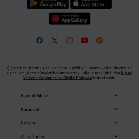
Çiçeksepeti olarak kişisel verilerinizin gizliliğini önemsiyoruz. Şirketimizin
kişisel veri işleme süreçleri hakkında detaylı bilgi almak için lütfen
Kişisel
Verilerin Korunması ve Gizlilik Politikası
’nı inceleyiniz.
Faydalı Bilgiler
Kurumsal
İletişim
Özel Günler