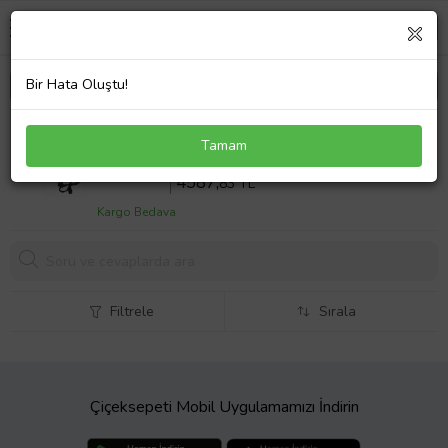
Bir Hata Oluştu!
Asus TUF Gaming F15 FX506HE-HN005A1
Tamam
Notebook Adaptör Laptop Şarj 200W
Sepette %10 İndirim
5097
,59 TL
4587,
83 TL
Kargo Bedava
Filtrele
Sırala
Çiçeksepeti Mobil Uygulamamızı İndirin