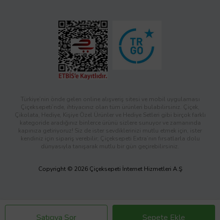
Türkiye’nin önde gelen online alışveriş sitesi ve mobil uygulaması
Çiçeksepeti’nde, ihtiyacınız olan tüm ürünleri bulabilirsiniz. Çiçek,
Çikolata, Hediye, Kişiye Özel Ürünler ve Hediye Setleri gibi birçok farklı
kategoride aradığınız binlerce ürünü sizlere sunuyor ve zamanında
kapınıza getiriyoruz! Siz de ister sevdiklerinizi mutlu etmek için, ister
kendiniz için sipariş verebilir; Çiçeksepeti Extra’nın fırsatlarla dolu
dünyasıyla tanışarak mutlu bir gün geçirebilirsiniz.
Copyright © 2026 Çiçeksepeti İnternet Hizmetleri A.Ş
Satıcıya Sor
Sepete Ekle