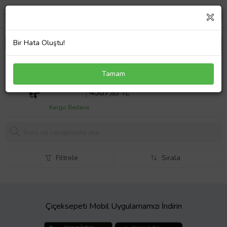
Bir Hata Oluştu!
Asus TUF Gaming F17 FX706H Notebook Adaptör
Tamam
Laptop Şarj 200W
Sepette %10 İndirim
5097
,59 TL
4587,
83 TL
Kargo Bedava
Filtrele
Sırala
Çiçeksepeti Mobil Uygulamamızı İndirin