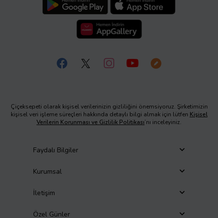
Çiçeksepeti olarak kişisel verilerinizin gizliliğini önemsiyoruz. Şirketimizin
kişisel veri işleme süreçleri hakkında detaylı bilgi almak için lütfen
Kişisel
Verilerin Korunması ve Gizlilik Politikası
’nı inceleyiniz.
Faydalı Bilgiler
Kurumsal
İletişim
Özel Günler