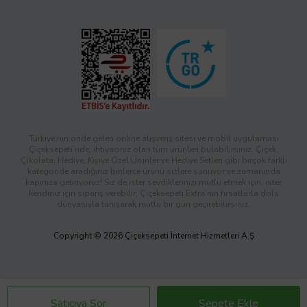
Türkiye’nin önde gelen online alışveriş sitesi ve mobil uygulaması
Çiçeksepeti’nde, ihtiyacınız olan tüm ürünleri bulabilirsiniz. Çiçek,
Çikolata, Hediye, Kişiye Özel Ürünler ve Hediye Setleri gibi birçok farklı
kategoride aradığınız binlerce ürünü sizlere sunuyor ve zamanında
kapınıza getiriyoruz! Siz de ister sevdiklerinizi mutlu etmek için, ister
kendiniz için sipariş verebilir; Çiçeksepeti Extra’nın fırsatlarla dolu
dünyasıyla tanışarak mutlu bir gün geçirebilirsiniz.
Copyright © 2026 Çiçeksepeti İnternet Hizmetleri A.Ş
Satıcıya Sor
Sepete Ekle