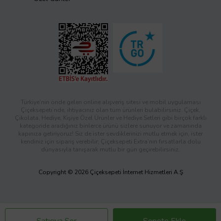
Türkiye’nin önde gelen online alışveriş sitesi ve mobil uygulaması
Çiçeksepeti’nde, ihtiyacınız olan tüm ürünleri bulabilirsiniz. Çiçek,
Çikolata, Hediye, Kişiye Özel Ürünler ve Hediye Setleri gibi birçok farklı
kategoride aradığınız binlerce ürünü sizlere sunuyor ve zamanında
kapınıza getiriyoruz! Siz de ister sevdiklerinizi mutlu etmek için, ister
kendiniz için sipariş verebilir; Çiçeksepeti Extra’nın fırsatlarla dolu
dünyasıyla tanışarak mutlu bir gün geçirebilirsiniz.
Copyright © 2026 Çiçeksepeti İnternet Hizmetleri A.Ş