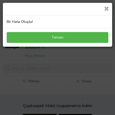
Bir Hata Oluştu!
Asus VivoBook E14 E402NA Uyumlu Laptop
Tamam
Batarya Pil - (Ver.1) (Çok Renkli)
Sepet Fiyatı
2688,
44 TL
Kargo Bedava
Filtrele
Sırala
Çiçeksepeti Mobil Uygulamamızı İndirin