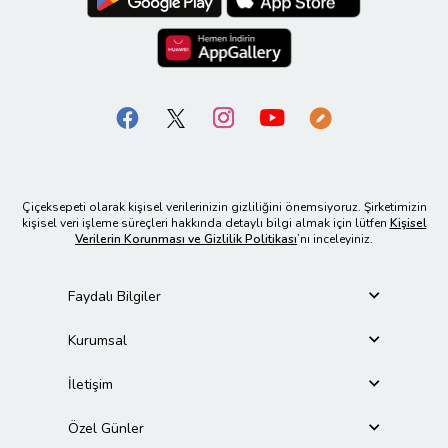
Çiçeksepeti olarak kişisel verilerinizin gizliliğini önemsiyoruz. Şirketimizin
kişisel veri işleme süreçleri hakkında detaylı bilgi almak için lütfen
Kişisel
Verilerin Korunması ve Gizlilik Politikası
’nı inceleyiniz.
Faydalı Bilgiler
Kurumsal
İletişim
Özel Günler