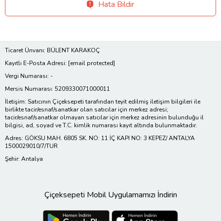
Hata Bildir
Ticaret Ünvanı: BÜLENT KARAKOÇ
Kayıtlı E-Posta Adresi:
[email protected]
Vergi Numarası: -
Mersis Numarası: 5209330071000011
İletişim: Satıcının Çiçeksepeti tarafından teyit edilmiş iletişim bilgileri ile
birlikte tacir/esnaf/sanatkar olan satıcılar için merkez adresi;
tacir/esnaf/sanatkar olmayan satıcılar için merkez adresinin bulunduğu il
bilgisi, ad, soyad ve T.C. kimlik numarası kayıt altında bulunmaktadır.
Adres: GÖKSU MAH. 6805 SK. NO: 11 İÇ KAPI NO: 3 KEPEZ/ ANTALYA
1500029010/7/TUR
Şehir: Antalya
Çiçeksepeti Mobil Uygulamamızı İndirin