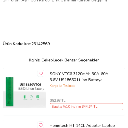
Sıfır ürün, Aynı Gün Kargo, 2 Yıl Garantili (Birebir Değişim)
Ürün Kodu:
kcm23142569
İlginizi Çekebilecek Benzer Seçenekler
SONY VTC6 3120mAh 30A-60A
3.6V US18650 Li-ion Batarya
Kargo ile Teslimat
382
,93 TL
Sepette %10 İndirim
344
,64 TL
Hometech HT 14CL Adaptör Laptop