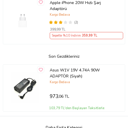
Apple iPhone 20W Hızlı Şarj
Adaptörü
Kargo Bedava
(2)
399
,99 TL
Sepette %10 İndirim
359
,99 TL
Son Gezdikleriniz
Asus W1V 19V 4.74A 90W
ADAPTÖR (Siyah)
Kargo Bedava
973
,06 TL
103,79 TL'den Başlayan Taksitlerle
Daha Fazla Kategori