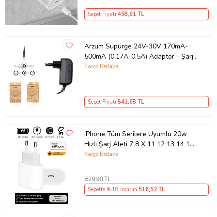
Sepet Fiyatı
458
,91 TL
Arzum Süpürge 24V-30V 170mA-
500mA (0.17A-0.5A) Adaptör - Şarj
Aleti RETRO
Kargo Bedava
Sepet Fiyatı
841
,68 TL
iPhone Tüm Serilere Uyumlu 20w
Hızlı Şarj Aleti 7 8 X 11 12 13 14 15
16 İçin Type-C Girişli Adaptör
Kargo Bedava
629
,90 TL
Sepette %18 İndirim
516
,52 TL