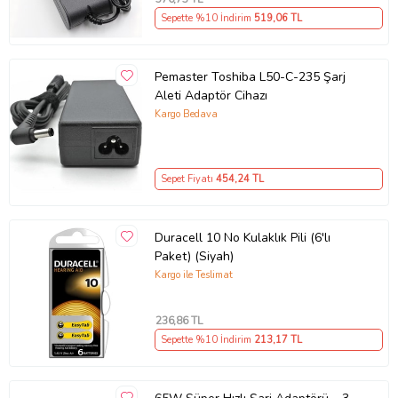
Sepette %10 İndirim
519
,06 TL
Pemaster Toshiba L50-C-235 Şarj
Aleti Adaptör Cihazı
Kargo Bedava
Sepet Fiyatı
454
,24 TL
Duracell 10 No Kulaklık Pili (6'lı
Paket) (Siyah)
Kargo ile Teslimat
236
,86 TL
Sepette %10 İndirim
213
,17 TL