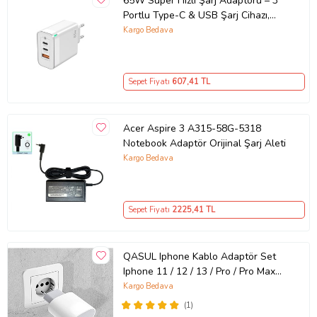
65W Süper Hızlı Şarj Adaptörü – 3
Portlu Type-C & USB Şarj Cihazı,
GaN Teknolojili 65W Hızlı Şarj Cihazı
Kargo Bedava
– iPhone, Samsung, Laptop Uyumlu,
3 Portlu 65W PD + QC Hızlı Şarj
Adaptörü – Type-C ve USB Çıkışlı,
Sepet Fiyatı
607
,41 TL
Evrensel 65W Duvar Tipi Şarj
Adaptörü – Type-C PD
Acer Aspire 3 A315-58G-5318
Notebook Adaptör Orijinal Şarj Aleti
Kargo Bedava
Sepet Fiyatı
2225
,41 TL
QASUL Iphone Kablo Adaptör Set
Iphone 11 / 12 / 13 / Pro / Pro Max
Uyumlu Şarj Aleti Seti
Kargo Bedava
(1)