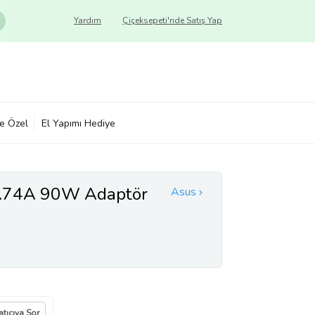
Yardım
Çiçeksepeti'nde Satış Yap
ye Özel
El Yapımı Hediye
.74A 90W Adaptör
Asus
atıcıya Sor