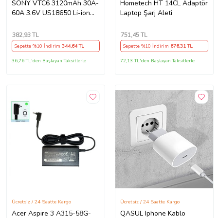
SONY VTC6 3120mAh 30A-
Hometech HT 14CL Adaptör
60A 3.6V US18650 Li-ion
Laptop Şarj Aleti
Batarya
382
,93 TL
751
,45 TL
Sepette %10 İndirim
344
,64 TL
Sepette %10 İndirim
676
,31 TL
36,76 TL'den Başlayan Taksitlerle
72,13 TL'den Başlayan Taksitlerle
Ücretsiz / 24 Saatte Kargo
Ücretsiz / 24 Saatte Kargo
Acer Aspire 3 A315-58G-
QASUL Iphone Kablo