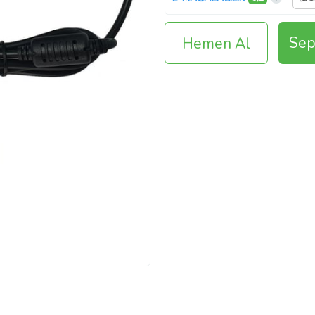
Sep
Hemen Al