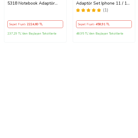
5318 Notebook Adaptör
Adaptör Set Iphone 11 / 12 /
Orijinal Şarj Aleti
13 / Pro / Pro Max Uyumlu
(1)
Şarj Aleti Seti
Sepet Fiyatı
2224
,60 TL
Sepet Fiyatı
458
,91 TL
237,29 TL'den Başlayan Taksitlerle
48,95 TL'den Başlayan Taksitlerle