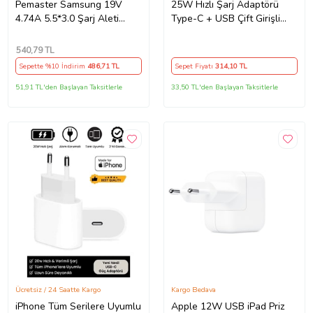
Pemaster Samsung 19V
25W Hızlı Şarj Adaptörü
4.74A 5.5*3.0 Şarj Aleti
Type-C + USB Çift Girişli
Adaptör Cihazı
Akıllı Şarj Başlığı Kompakt
Tasarım
540
,79 TL
Sepette %10 İndirim
486
,71 TL
Sepet Fiyatı
314
,10 TL
51,91 TL'den Başlayan Taksitlerle
33,50 TL'den Başlayan Taksitlerle
Ücretsiz / 24 Saatte Kargo
Kargo Bedava
iPhone Tüm Serilere Uyumlu
Apple 12W USB iPad Priz