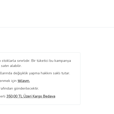
stoklarla sınırlıdır. Bir tüketici bu kampanya
tın alabilir.
arında değişiklik yapma hakkını saklı tutar.
renmek için
tıklayın.
rafından gönderilecektir.
erli
350,00 TL Üzeri Kargo Bedava
 Görüntüle
iyat bilgileri, satıcı tarafından