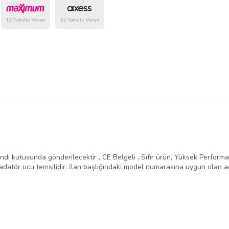
belirlenmektedir.
ndi kutusunda gönderilecektir , CE Belgeli , Sıfır ürün, Yüksek Performans 
atör ucu temsilidir. İlan başlığındaki model numarasına uygun olan ad