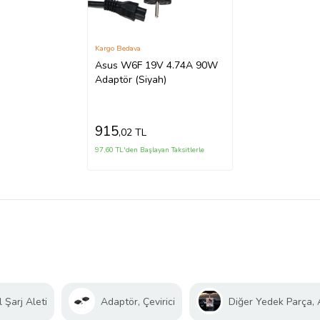
Kargo Bedava
Asus W6F 19V 4.74A 90W
Adaptör (Siyah)
915
,02 TL
97,60 TL'den Başlayan Taksitlerle
 Şarj Aleti
Adaptör, Çevirici
Diğer Yedek Parça,