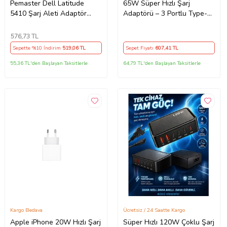
Pemaster Dell Latitude
65W Süper Hızlı Şarj
5410 Şarj Aleti Adaptör
Adaptörü – 3 Portlu Type-C
Cihazı
& USB Şarj Cihazı, GaN
Teknolojili 65W Hızlı Şarj
576
,73 TL
Cihazı – iPhone, Samsung,
Sepette %10 İndirim
519
,06 TL
Sepet Fiyatı
607
,41 TL
Laptop Uyumlu, 3 Portlu
65W PD + QC Hızlı Şarj
55,36 TL'den Başlayan Taksitlerle
64,79 TL'den Başlayan Taksitlerle
Adaptörü – Type-C ve USB
Çıkışlı, Evrensel 65W Duvar
Tipi Şarj Adaptörü – Type-C
PD
Kargo Bedava
Ücretsiz / 24 Saatte Kargo
Apple iPhone 20W Hızlı Şarj
Süper Hızlı 120W Çoklu Şarj