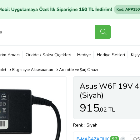
rim Amacı
Orkide / Saksı Çiçekleri
Hediye
Hediye Setleri
Kişi
blet
Bilgisayar Aksesuarları
Adaptör ve Şarj Cihazı
Asus W6F 19V 4
(Siyah)
915
,02 TL
Renk
: Siyah
E-MAĞAZACILIK
9,2
S