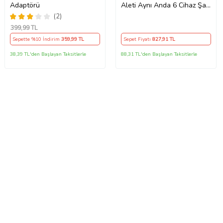
Adaptörü
Aleti Aynı Anda 6 Cihaz Şarj
120W Hızlı Şarj İstasyonu
(2)
Çoklu USB & Type-C Girişli
399
,99 TL
Akıllı Şarj Cihazı
Sepette %10 İndirim
359
,99 TL
Sepet Fiyatı
827
,91 TL
38,39 TL'den Başlayan Taksitlerle
88,31 TL'den Başlayan Taksitlerle