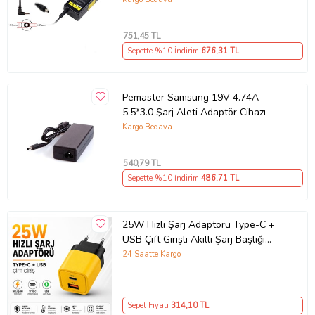
751
,45 TL
Sepette %10 İndirim
676
,31 TL
Pemaster Samsung 19V 4.74A
5.5*3.0 Şarj Aleti Adaptör Cihazı
Kargo Bedava
540
,79 TL
Sepette %10 İndirim
486
,71 TL
25W Hızlı Şarj Adaptörü Type-C +
USB Çift Girişli Akıllı Şarj Başlığı
Kompakt Tasarım
24 Saatte Kargo
Sepet Fiyatı
314
,10 TL