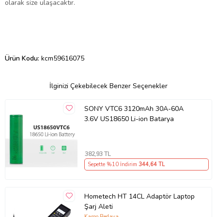
olarak size ulaşacaktır.
Ürün Kodu:
kcm59616075
İlginizi Çekebilecek Benzer Seçenekler
SONY VTC6 3120mAh 30A-60A
3.6V US18650 Li-ion Batarya
382
,93 TL
Sepette %10 İndirim
344
,64 TL
Hometech HT 14CL Adaptör Laptop
Şarj Aleti
Kargo Bedava