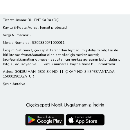
Ticaret Ünvanı: BÜLENT KARAKOÇ
Kayıtlı E-Posta Adresi:
[email protected]
Vergi Numarası: -
Mersis Numarası: 5209330071000011
İletişim: Satıcının Çiçeksepeti tarafından teyit edilmiş iletişim bilgileri ile
birlikte tacir/esnaf/sanatkar olan satıcılar için merkez adresi;
tacir/esnaf/sanatkar olmayan satıcılar için merkez adresinin bulunduğu il
bilgisi, ad, soyad ve T.C. kimlik numarası kayıt altında bulunmaktadır.
Adres: GÖKSU MAH. 6805 SK. NO: 11 İÇ KAPI NO: 3 KEPEZ/ ANTALYA
1500029010/7/TUR
Şehir: Antalya
Çiçeksepeti Mobil Uygulamamızı İndirin