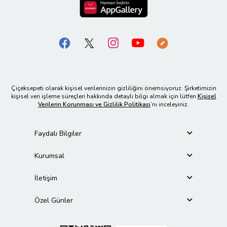
Çiçeksepeti olarak kişisel verilerinizin gizliliğini önemsiyoruz. Şirketimizin
kişisel veri işleme süreçleri hakkında detaylı bilgi almak için lütfen
Kişisel
Verilerin Korunması ve Gizlilik Politikası
’nı inceleyiniz.
Faydalı Bilgiler
Kurumsal
İletişim
Özel Günler