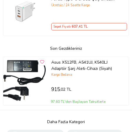
GaN Teknolojili 65W Hızlı Şarj Cihazı
Ücretsiz / 24 Saatte Kargo
– iPhone, Samsung, Laptop Uyumlu,
3 Portlu 65W PD + QC Hızlı Şarj
Adaptörü – Type-C ve USB Çıkışlı,
Sepet Fiyatı
607
,41 TL
Evrensel 65W Duvar Tipi Şarj
Adaptörü – Type-C PD
Son Gezdikleriniz
Asus X512FB, A541UJ, K540LJ
Adaptör Şarj Aleti-Cihazı (Siyah)
Kargo Bedava
915
,02 TL
97,60 TL'den Başlayan Taksitlerle
Daha Fazla Kategori