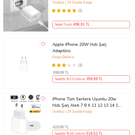
Uyumlu Şarj Aleti Seti
Ücretsiz / 24 Saatte Kargo
(1)
Sepet Fiyatı
458
,91 TL
Apple iPhone 20W Hızlı Şarj
Adaptörü
Kargo Bedava
(2)
399
,99 TL
Sepette %10 İndirim
359
,99 TL
iPhone Tüm Serilere Uyumlu 20w
Hızlı Şarj Aleti 7 8 X 11 12 13 14 15
16 İçin Type-C Girişli Adaptör
Ücretsiz / 24 Saatte Kargo
629
,90 TL
Sepette %18 İndirim
516
,52 TL