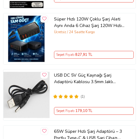
Süper Hızlı 120W Çoklu Şarj Aleti
Aynı Anda 6 Cihaz Şarj 120W Hızlı
Şarj İstasyonu Çoklu USB & Type-C
Ücretsiz / 24 Saatte Kargo
Girişli Akıllı Şarj Cihazı
Sepet Fiyatı
827
,91 TL
USB DC 5V Güç Kaynağı Şarj
Adaptörü Kablosu 3.5mm Jaklı
MOSUNX Siyah
(1)
Sepet Fiyatı
179
,10 TL
65W Süper Hızlı Şarj Adaptörü – 3
Portlu Type-C & USB Şarj Cihazı,