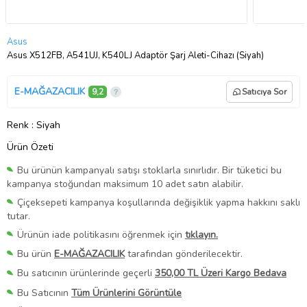
Asus
Asus X512FB, A541UJ, K540LJ Adaptör Şarj Aleti-Cihazı (Siyah)
E-MAĞAZACILIK
9,2
Satıcıya Sor
Renk
: Siyah
Ürün Özeti
Bu ürünün kampanyalı satışı stoklarla sınırlıdır. Bir tüketici bu
kampanya stoğundan maksimum 10 adet satın alabilir.
Çiçeksepeti kampanya koşullarında değişiklik yapma hakkını saklı
tutar.
Ürünün iade politikasını öğrenmek için
tıklayın.
Bu ürün
E-MAĞAZACILIK
tarafından gönderilecektir.
Bu satıcının ürünlerinde geçerli
350,00 TL Üzeri Kargo Bedava
Bu Satıcının
Tüm Ürünlerini Görüntüle