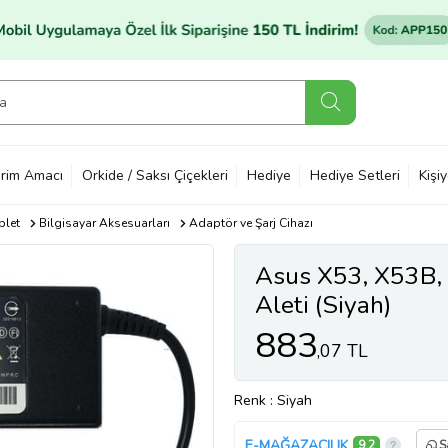
rim Amacı
Orkide / Saksı Çiçekleri
Hediye
Hediye Setleri
Kişi
blet
Bilgisayar Aksesuarları
Adaptör ve Şarj Cihazı
Asus X53, X53B, 
Aleti (Siyah)
883
,07 TL
Renk
: Siyah
E-MAĞAZACILIK
9,2
S