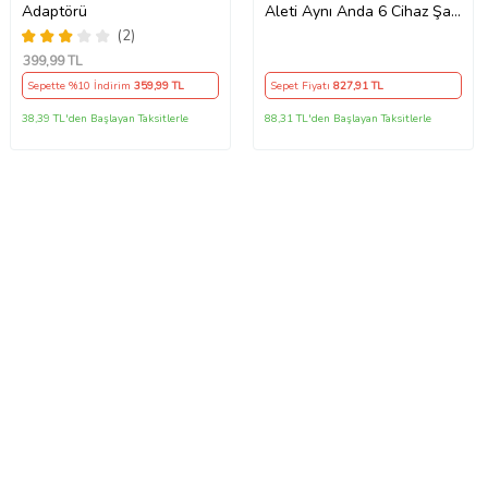
Adaptörü
Aleti Aynı Anda 6 Cihaz Şarj
120W Hızlı Şarj İstasyonu
(2)
Çoklu USB & Type-C Girişli
399
,99 TL
Akıllı Şarj Cihazı
Sepette %10 İndirim
359
,99 TL
Sepet Fiyatı
827
,91 TL
38,39 TL'den Başlayan Taksitlerle
88,31 TL'den Başlayan Taksitlerle