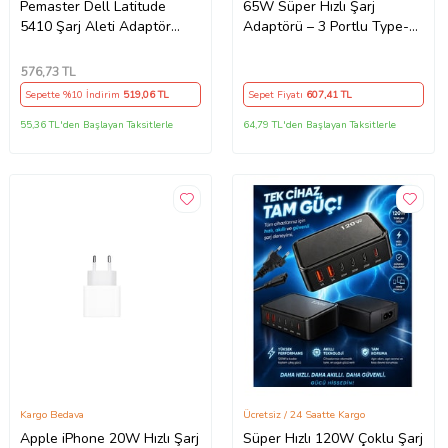
Pemaster Dell Latitude
65W Süper Hızlı Şarj
5410 Şarj Aleti Adaptör
Adaptörü – 3 Portlu Type-C
Cihazı
& USB Şarj Cihazı, GaN
Teknolojili 65W Hızlı Şarj
576
,73 TL
Cihazı – iPhone, Samsung,
Sepette %10 İndirim
519
,06 TL
Sepet Fiyatı
607
,41 TL
Laptop Uyumlu, 3 Portlu
65W PD + QC Hızlı Şarj
55,36 TL'den Başlayan Taksitlerle
64,79 TL'den Başlayan Taksitlerle
Adaptörü – Type-C ve USB
Çıkışlı, Evrensel 65W Duvar
Tipi Şarj Adaptörü – Type-C
PD
Kargo Bedava
Ücretsiz / 24 Saatte Kargo
Apple iPhone 20W Hızlı Şarj
Süper Hızlı 120W Çoklu Şarj