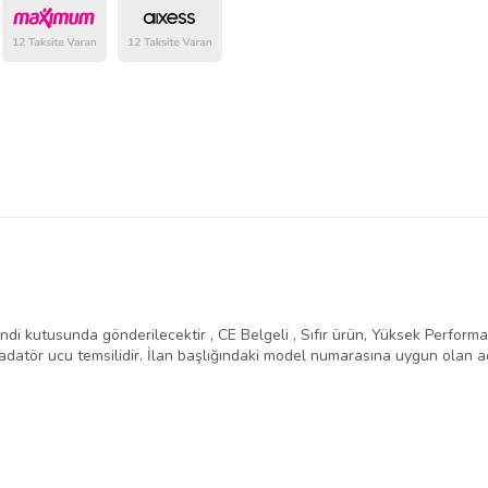
belirlenmektedir.
ndi kutusunda gönderilecektir , CE Belgeli , Sıfır ürün, Yüksek Performans 
atör ucu temsilidir. İlan başlığındaki model numarasına uygun olan ad