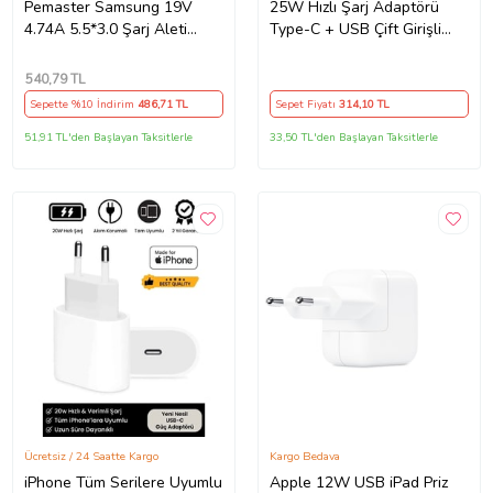
Pemaster Samsung 19V
25W Hızlı Şarj Adaptörü
4.74A 5.5*3.0 Şarj Aleti
Type-C + USB Çift Girişli
Adaptör Cihazı
Akıllı Şarj Başlığı Kompakt
Tasarım
540
,79 TL
Sepette %10 İndirim
486
,71 TL
Sepet Fiyatı
314
,10 TL
51,91 TL'den Başlayan Taksitlerle
33,50 TL'den Başlayan Taksitlerle
Ücretsiz / 24 Saatte Kargo
Kargo Bedava
iPhone Tüm Serilere Uyumlu
Apple 12W USB iPad Priz