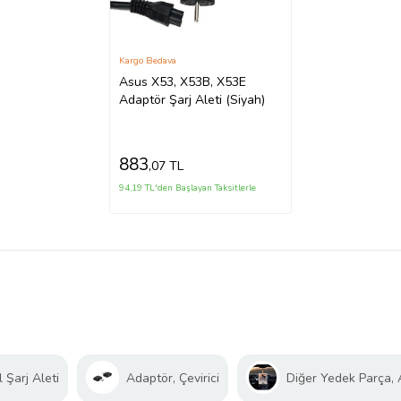
Kargo Bedava
Asus X53, X53B, X53E
Adaptör Şarj Aleti (Siyah)
883
,07 TL
94,19 TL'den Başlayan Taksitlerle
 Şarj Aleti
Adaptör, Çevirici
Diğer Yedek Parça,