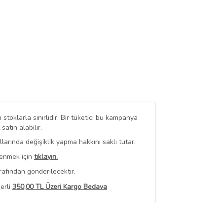
stoklarla sınırlıdır. Bir tüketici bu kampanya
tın alabilir.
arında değişiklik yapma hakkını saklı tutar.
renmek için
tıklayın.
rafından gönderilecektir.
erli
350,00 TL Üzeri Kargo Bedava
 Görüntüle
iyat bilgileri, satıcı tarafından