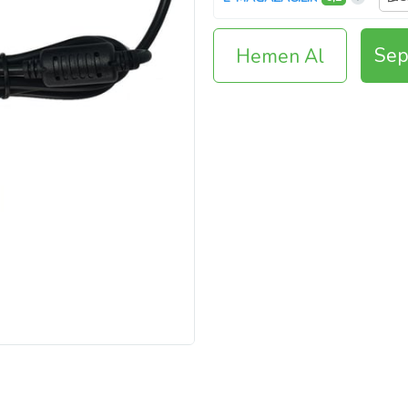
Sep
Hemen Al