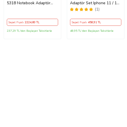
5318 Notebook Adaptör
Adaptör Set Iphone 11 / 12 /
Orijinal Şarj Aleti
13 / Pro / Pro Max Uyumlu
(1)
Şarj Aleti Seti
Sepet Fiyatı
2224
,60 TL
Sepet Fiyatı
458
,91 TL
237,29 TL'den Başlayan Taksitlerle
48,95 TL'den Başlayan Taksitlerle