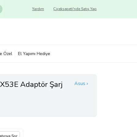
Yardım
Çiçeksepeti'nde Satış Yap
ye Özel
El Yapımı Hediye
X53E Adaptör Şarj
Asus
atıcıya Sor