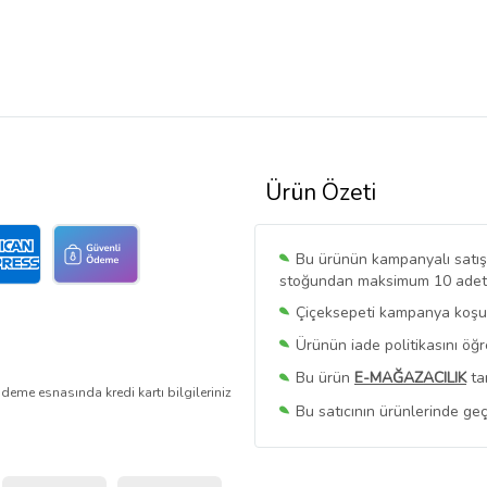
Ürün Özeti
Bu ürünün kampanyalı satışı 
stoğundan maksimum 10 adet sa
Çiçeksepeti kampanya koşull
Ürünün iade politikasını öğ
Bu ürün
E-MAĞAZACILIK
ta
deme esnasında kredi kartı bilgileriniz
Bu satıcının ürünlerinde geç
Bu Satıcının
Tüm Ürünlerini
Ürün sayfasında gördüğünüz f