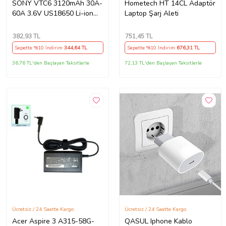
SONY VTC6 3120mAh 30A-
Hometech HT 14CL Adaptör
60A 3.6V US18650 Li-ion
Laptop Şarj Aleti
Batarya
382
,93 TL
751
,45 TL
Sepette %10 İndirim
344
,64 TL
Sepette %10 İndirim
676
,31 TL
36,76 TL'den Başlayan Taksitlerle
72,13 TL'den Başlayan Taksitlerle
Ücretsiz / 24 Saatte Kargo
Ücretsiz / 24 Saatte Kargo
Acer Aspire 3 A315-58G-
QASUL Iphone Kablo