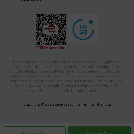
Türkiye’nin önde gelen online alışveriş sitesi ve mobil uygulaması
Çiçeksepeti’nde, ihtiyacınız olan tüm ürünleri bulabilirsiniz. Çiçek,
Çikolata, Hediye, Kişiye Özel Ürünler ve Hediye Setleri gibi birçok farklı
kategoride aradığınız binlerce ürünü sizlere sunuyor ve zamanında
kapınıza getiriyoruz! Siz de ister sevdiklerinizi mutlu etmek için, ister
kendiniz için sipariş verebilir; Çiçeksepeti Extra’nın fırsatlarla dolu
dünyasıyla tanışarak mutlu bir gün geçirebilirsiniz.
Copyright © 2026 Çiçeksepeti İnternet Hizmetleri A.Ş