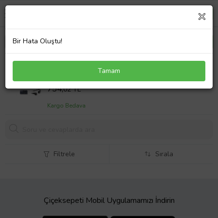
Bir Hata Oluştu!
Asus X540UP-GO059T Adaptör Laptop Şarj Aleti
Tamam
45W
Sepet Fiyatı
754,
02 TL
Kargo Bedava
Filtrele
Sırala
Çiçeksepeti Mobil Uygulamamızı İndirin