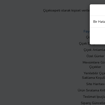
Çiçeksepeti olarak kişisel verilerinizin giz
Bir Hat
Faydalı Bilgil
Çiçek Bakımı
Çiçek Eşliğinde N
Çiçek Anlamla
Özel Günler
Mevsimlere Gö
Çiçekler
Yenilebilir Çiç
Saklama Koşull
Site Haritası
Ürün Sıralama Krit
Teslimat İpuçla
Sipariş Güncell