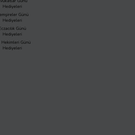
vukatlar Günü
Hediyeleri
emşireler Günü
Hediyeleri
Eczacılık Günü
Hediyeleri
ş Hekimleri Günü
Hediyeleri