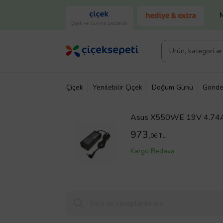
Çiçek ve Gurme Lezzetler
Çiçek
Yenilebilir Çiçek
Doğum Günü
Gönde
Asus X550WE 19V 4.74
973,
06 TL
Kargo Bedava