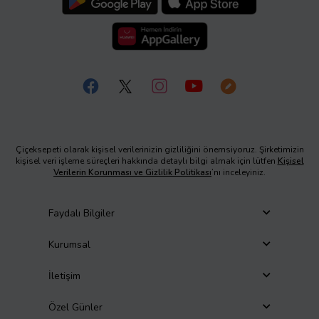
Çiçeksepeti olarak kişisel verilerinizin gizliliğini önemsiyoruz. Şirketimizin
kişisel veri işleme süreçleri hakkında detaylı bilgi almak için lütfen
Kişisel
Verilerin Korunması ve Gizlilik Politikası
’nı inceleyiniz.
Faydalı Bilgiler
Kurumsal
İletişim
Özel Günler