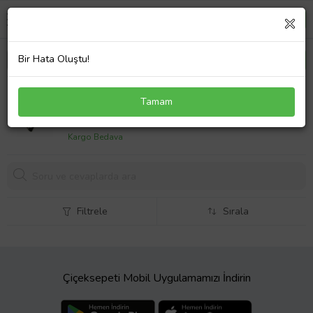
Bir Hata Oluştu!
Asus X554LD 19V 4.74A 90W ADAPTÖR (Siyah)
Tamam
973,
06 TL
Kargo Bedava
Filtrele
Sırala
Çiçeksepeti Mobil Uygulamamızı İndirin