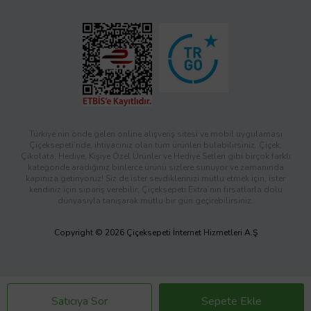
Türkiye’nin önde gelen online alışveriş sitesi ve mobil uygulaması
Çiçeksepeti’nde, ihtiyacınız olan tüm ürünleri bulabilirsiniz. Çiçek,
Çikolata, Hediye, Kişiye Özel Ürünler ve Hediye Setleri gibi birçok farklı
kategoride aradığınız binlerce ürünü sizlere sunuyor ve zamanında
kapınıza getiriyoruz! Siz de ister sevdiklerinizi mutlu etmek için, ister
kendiniz için sipariş verebilir; Çiçeksepeti Extra’nın fırsatlarla dolu
dünyasıyla tanışarak mutlu bir gün geçirebilirsiniz.
Copyright © 2026 Çiçeksepeti İnternet Hizmetleri A.Ş
Satıcıya Sor
Sepete Ekle