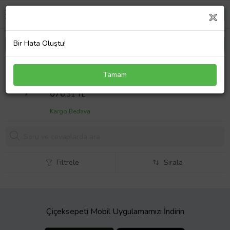
Bir Hata Oluştu!
Asus X750JA-DB71 Adaptör Laptop Şarj Aleti
Tamam
45W-65W
Sepet Fiyatı
676,
31 TL
Kargo Bedava
Filtrele
Sırala
Çiçeksepeti Mobil Uygulamamızı İndirin