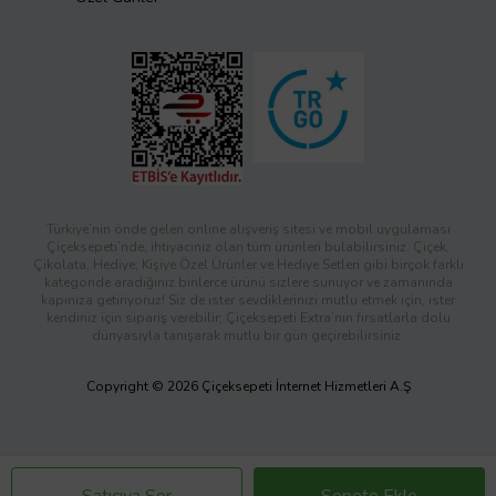
Türkiye’nin önde gelen online alışveriş sitesi ve mobil uygulaması
Çiçeksepeti’nde, ihtiyacınız olan tüm ürünleri bulabilirsiniz. Çiçek,
Çikolata, Hediye, Kişiye Özel Ürünler ve Hediye Setleri gibi birçok farklı
kategoride aradığınız binlerce ürünü sizlere sunuyor ve zamanında
kapınıza getiriyoruz! Siz de ister sevdiklerinizi mutlu etmek için, ister
kendiniz için sipariş verebilir; Çiçeksepeti Extra’nın fırsatlarla dolu
dünyasıyla tanışarak mutlu bir gün geçirebilirsiniz.
Copyright © 2026 Çiçeksepeti İnternet Hizmetleri A.Ş