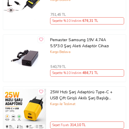
751
,45 TL
Sepette %10 İndirim
676
,31 TL
Pemaster Samsung 19V 4.74A
5.5*3.0 Şarj Aleti Adaptör Cihazı
Kargo Bedava
540
,79 TL
Sepette %10 İndirim
486
,71 TL
25W Hızlı Şarj Adaptörü Type-C +
USB Çift Girişli Akıllı Şarj Başlığı
Kompakt Tasarım
Kargo ile Teslimat
Sepet Fiyatı
314
,10 TL