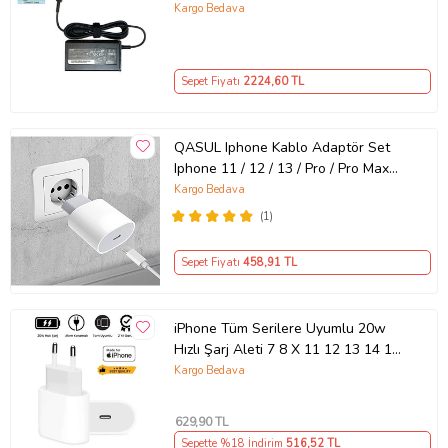
Kargo Bedava
Sepet Fiyatı
2224
,60 TL
QASUL Iphone Kablo Adaptör Set
Iphone 11 / 12 / 13 / Pro / Pro Max
Uyumlu Şarj Aleti Seti
Kargo Bedava
(1)
Sepet Fiyatı
458
,91 TL
iPhone Tüm Serilere Uyumlu 20w
Hızlı Şarj Aleti 7 8 X 11 12 13 14 15
16 İçin Type-C Girişli Adaptör
Kargo Bedava
629
,90 TL
Sepette %18 İndirim
516
,52 TL