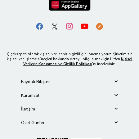
Çiçeksepeti olarak kişisel verilerinizin gizliliğini önemsiyoruz. Şirketimizin
kişisel veri işleme süreçleri hakkında detaylı bilgi almak için lütfen
Kişisel
Verilerin Korunması ve Gizlilik Politikası
’nı inceleyiniz.
Faydalı Bilgiler
Kurumsal
İletişim
Özel Günler