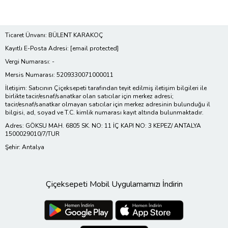
Ticaret Ünvanı: BÜLENT KARAKOÇ
Kayıtlı E-Posta Adresi:
[email protected]
Vergi Numarası: -
Mersis Numarası: 5209330071000011
İletişim: Satıcının Çiçeksepeti tarafından teyit edilmiş iletişim bilgileri ile
birlikte tacir/esnaf/sanatkar olan satıcılar için merkez adresi;
tacir/esnaf/sanatkar olmayan satıcılar için merkez adresinin bulunduğu il
bilgisi, ad, soyad ve T.C. kimlik numarası kayıt altında bulunmaktadır.
Adres: GÖKSU MAH. 6805 SK. NO: 11 İÇ KAPI NO: 3 KEPEZ/ ANTALYA
1500029010/7/TUR
Şehir: Antalya
Çiçeksepeti Mobil Uygulamamızı İndirin