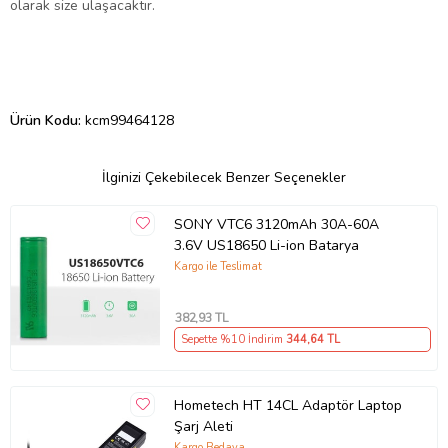
olarak size ulaşacaktır.
Ürün Kodu:
kcm99464128
İlginizi Çekebilecek Benzer Seçenekler
SONY VTC6 3120mAh 30A-60A
3.6V US18650 Li-ion Batarya
Kargo ile Teslimat
382
,93 TL
Sepette %10 İndirim
344
,64 TL
Hometech HT 14CL Adaptör Laptop
Şarj Aleti
Kargo Bedava