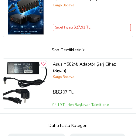
Şarj İstasyonu Çoklu USB & Type-C
Kargo Bedava
Girişli Akıllı Şarj Cihazı
Sepet Fiyatı
827
,91 TL
Son Gezdikleriniz
Asus Y582MJ Adaptör Şarj Cihazı
(Siyah)
Kargo Bedava
883
,07 TL
94,19 TL'den Başlayan Taksitlerle
Daha Fazla Kategori