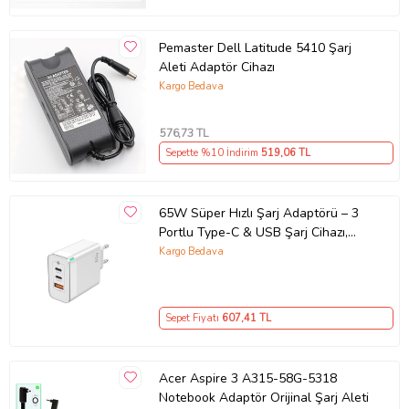
Pemaster Dell Latitude 5410 Şarj
Aleti Adaptör Cihazı
Kargo Bedava
576
,73 TL
Sepette %10 İndirim
519
,06 TL
65W Süper Hızlı Şarj Adaptörü – 3
Portlu Type-C & USB Şarj Cihazı,
GaN Teknolojili 65W Hızlı Şarj Cihazı
Kargo Bedava
– iPhone, Samsung, Laptop Uyumlu,
3 Portlu 65W PD + QC Hızlı Şarj
Adaptörü – Type-C ve USB Çıkışlı,
Sepet Fiyatı
607
,41 TL
Evrensel 65W Duvar Tipi Şarj
Adaptörü – Type-C PD
Acer Aspire 3 A315-58G-5318
Notebook Adaptör Orijinal Şarj Aleti