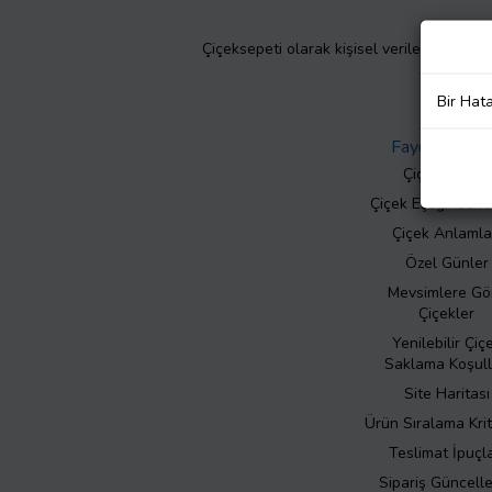
Çiçeksepeti olarak kişisel verilerinizin giz
Bir Hat
Faydalı Bilgil
Çiçek Bakımı
Çiçek Eşliğinde N
Çiçek Anlamla
Özel Günler
Mevsimlere Gö
Çiçekler
Yenilebilir Çiç
Saklama Koşull
Site Haritası
Ürün Sıralama Krit
Teslimat İpuçla
Sipariş Güncell