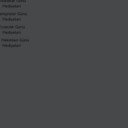
vukatlar Günü
Hediyeleri
emşireler Günü
Hediyeleri
Eczacılık Günü
Hediyeleri
ş Hekimleri Günü
Hediyeleri