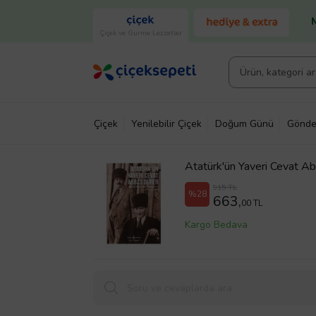
Çiçek ve Gurme Lezzetler
Çiçek
Yenilebilir Çiçek
Doğum Günü
Gönde
Atatürk'ün Yaveri Cevat A
915 TL
%28
663,
00 TL
Kargo Bedava