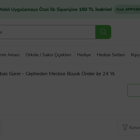
rim Amacı
Orkide / Saksı Çiçekleri
Hediye
Hediye Setleri
Kişi
bbas Gürer - Cepheden Meclise Büyük Önder ile 24 Yıl
Konuy