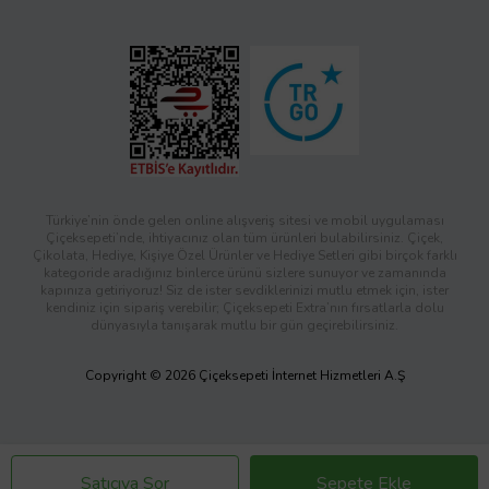
Türkiye’nin önde gelen online alışveriş sitesi ve mobil uygulaması
Çiçeksepeti’nde, ihtiyacınız olan tüm ürünleri bulabilirsiniz. Çiçek,
Çikolata, Hediye, Kişiye Özel Ürünler ve Hediye Setleri gibi birçok farklı
kategoride aradığınız binlerce ürünü sizlere sunuyor ve zamanında
kapınıza getiriyoruz! Siz de ister sevdiklerinizi mutlu etmek için, ister
kendiniz için sipariş verebilir; Çiçeksepeti Extra’nın fırsatlarla dolu
dünyasıyla tanışarak mutlu bir gün geçirebilirsiniz.
Copyright © 2026 Çiçeksepeti İnternet Hizmetleri A.Ş
Satıcıya Sor
Sepete Ekle