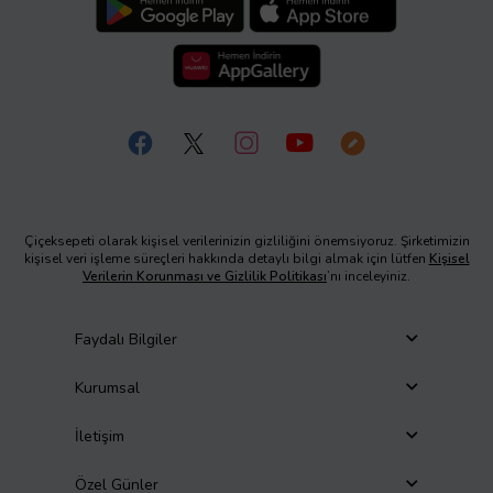
Çiçeksepeti olarak kişisel verilerinizin gizliliğini önemsiyoruz. Şirketimizin
kişisel veri işleme süreçleri hakkında detaylı bilgi almak için lütfen
Kişisel
Verilerin Korunması ve Gizlilik Politikası
’nı inceleyiniz.
Faydalı Bilgiler
Kurumsal
İletişim
Özel Günler