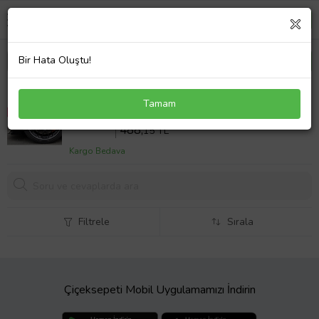
Bir Hata Oluştu!
Audi 200 Uyumlu Brembo Turuncu Kaliper Kapağı 4
Tamam
Parça Ön Arka Set (Karışık)
Sepette %18 İndirim
595
,30 TL
488,
15 TL
Kargo Bedava
Filtrele
Sırala
Çiçeksepeti Mobil Uygulamamızı İndirin