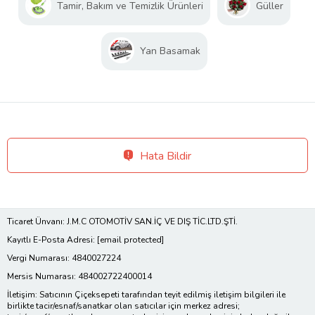
Tamir, Bakım ve Temizlik Ürünleri
Güller
Yan Basamak
Hata Bildir
Ticaret Ünvanı: J.M.C OTOMOTİV SAN.İÇ VE DIŞ TİC.LTD.ŞTİ.
Kayıtlı E-Posta Adresi:
[email protected]
Vergi Numarası: 4840027224
Mersis Numarası: 484002722400014
İletişim: Satıcının Çiçeksepeti tarafından teyit edilmiş iletişim bilgileri ile
birlikte tacir/esnaf/sanatkar olan satıcılar için merkez adresi;