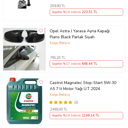
259
,90 TL
Sepette %14 İndirim
223
,51 TL
Opel Astra J Yarasa Ayna Kapağı
Piano Black Parlak Siyah
Kargo Bedava
781
,25 TL
Sepette %17 İndirim
648
,44 TL
Castrol Magnatec Stop-Start 5W-30
A5 7 lt Motor Yağı Ü.T 2024
Kargo Bedava
(2)
2499
,00 TL
Sepette %14 İndirim
2149
,14 TL