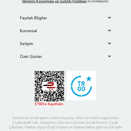
Verilerin Korunması ve Gizlilik Politikası
’nı inceleyiniz.
Faydalı Bilgiler
Kurumsal
İletişim
Özel Günler
Türkiye’nin önde gelen online alışveriş sitesi ve mobil uygulaması
Çiçeksepeti’nde, ihtiyacınız olan tüm ürünleri bulabilirsiniz. Çiçek,
Çikolata, Hediye, Kişiye Özel Ürünler ve Hediye Setleri gibi birçok farklı