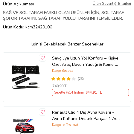
Ürün Açıklaması
Ürün Güvenliği Bilgileri
SAĞ VE SOL TARAFI FARKLI OLAN ÜRÜNLER İÇİN, SOL TARAF
ŞOFÖR TARAFINI, SAĞ TARAF YOLCU TARAFINI TEMSİL EDER.
Ürün Kodu:
kcm32420106
İlginizi Çekebilecek Benzer Seçenekler
Sevgiliye Uzun Yol Konforu – Kişiye
Özel Araç Boyun Yastığı & Kemer
Pedi Hediye Seti
Kargo Bedava
(23)
749
,90 TL
Sepette %14 İndirim
644
,91 TL
Renault Clio 4 Dış Ayna Kovanı -
Ayna Katlanır Destek Parçası 1 Adet
490307706 M3625
Kargo ile Teslimat