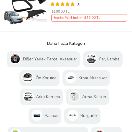
(1)
1100
,00 TL
Sepette %14 İndirim
946
,00 TL
Daha Fazla Kategori
Diğer Yedek Parça, Aksesuar
Far, Lamba
Ön Koruma
Krom Aksesuar
Arka Koruma
Arma Sticker
Paspas
Rüzgarlık