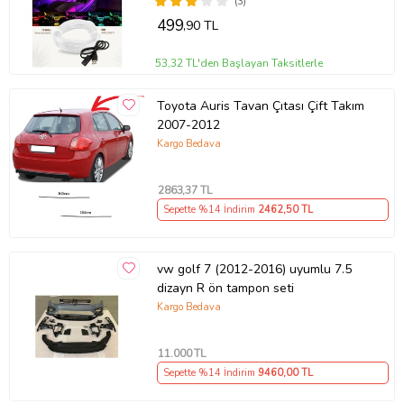
(3)
499
,90 TL
53,32 TL'den Başlayan Taksitlerle
Toyota Auris Tavan Çıtası Çift Takım
2007-2012
Kargo Bedava
2863
,37 TL
Sepette %14 İndirim
2462
,50 TL
vw golf 7 (2012-2016) uyumlu 7.5
dizayn R ön tampon seti
Kargo Bedava
11.000
TL
Sepette %14 İndirim
9460
,00 TL