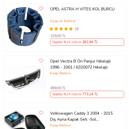
OPEL ASTRA H VİTES KOL BURCU
Kargo ile Teslimat
(3)
329
,00 TL
Sepette %14 İndirim
282
,94 TL
Opel Vectra B Ön Panjur Nikelajlı
1996 - 2001 / 6320072 Nikelajlı
Kargo Bedava
899
,00 TL
Sepette %14 İndirim
773
,14 TL
Volkswagen Caddy 3 2004 - 2015
Dış Ayna Kapak Seti -Sol
7E18575289 B9
Kargo Bedava