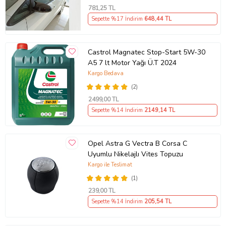
781
,25 TL
Sepette %17 İndirim
648
,44 TL
Castrol Magnatec Stop-Start 5W-30
A5 7 lt Motor Yağı Ü.T 2024
Kargo Bedava
(2)
2499
,00 TL
Sepette %14 İndirim
2149
,14 TL
Opel Astra G Vectra B Corsa C
Uyumlu Nikelajlı Vites Topuzu
Kargo ile Teslimat
(1)
239
,00 TL
Sepette %14 İndirim
205
,54 TL