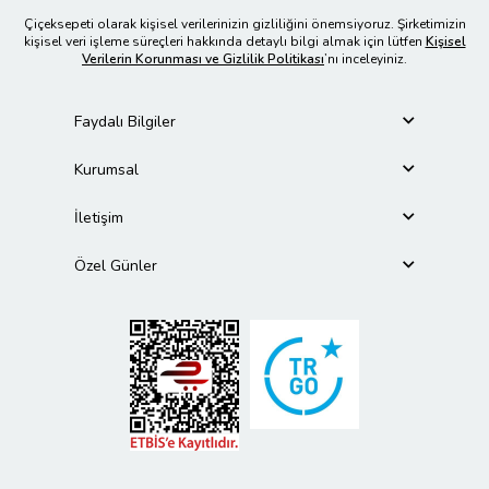
Çiçeksepeti olarak kişisel verilerinizin gizliliğini önemsiyoruz. Şirketimizin
kişisel veri işleme süreçleri hakkında detaylı bilgi almak için lütfen
Kişisel
Verilerin Korunması ve Gizlilik Politikası
’nı inceleyiniz.
Faydalı Bilgiler
Kurumsal
İletişim
Özel Günler