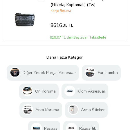
(Ni·kelaj Kaplamalı) (Tw)
Kargo Bedava
8616
,35 TL
919,07 TL'den Başlayan Taksitlerle
Daha Fazla Kategori
Diğer Yedek Parça, Aksesuar
Far, Lamba
Ön Koruma
Krom Aksesuar
Arka Koruma
Arma Sticker
Paspas
Rüzgarlık