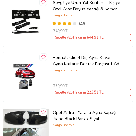
Sevgiliye Uzun Yol Konforu – Kişiye
Özel Araç Boyun Yastığı & Kemer
Pedi Hediye Seti
Kargo Bedava
(23)
749
,90 TL
Sepette %14 İndirim
644
,91 TL
Renault Clio 4 Dış Ayna Kovanı -
Ayna Katlanır Destek Parçası 1 Adet
490307706 M3625
Kargo ile Teslimat
259
,90 TL
Sepette %14 İndirim
223
,51 TL
Opel Astra J Yarasa Ayna Kapağı
Piano Black Parlak Siyah
Kargo Bedava