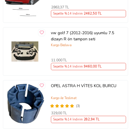
2863
,37 TL
Sepette %14 İndirim
2462
,50 TL
vw golf 7 (2012-2016) uyumlu 7.5
dizayn R ön tampon seti
Kargo Bedava
11.000
TL
Sepette %14 İndirim
9460
,00 TL
OPEL ASTRA H VİTES KOL BURCU
Kargo ile Teslimat
(3)
329
,00 TL
Sepette %14 İndirim
282
,94 TL