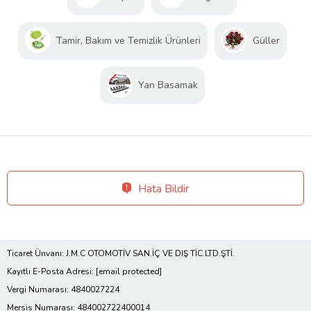
Tamir, Bakım ve Temizlik Ürünleri
Güller
Yan Basamak
Hata Bildir
Ticaret Ünvanı: J.M.C OTOMOTİV SAN.İÇ VE DIŞ TİC.LTD.ŞTİ.
Kayıtlı E-Posta Adresi:
[email protected]
Vergi Numarası: 4840027224
Mersis Numarası: 484002722400014