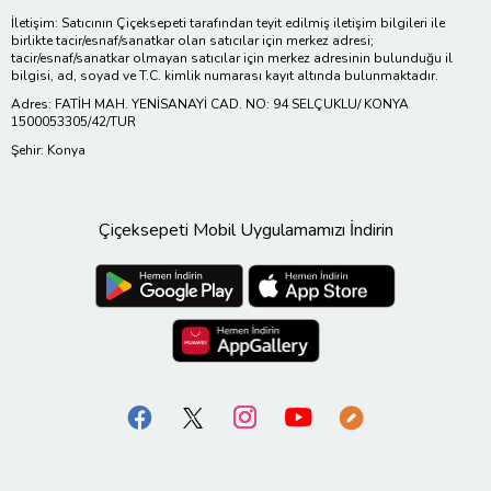
İletişim: Satıcının Çiçeksepeti tarafından teyit edilmiş iletişim bilgileri ile
birlikte tacir/esnaf/sanatkar olan satıcılar için merkez adresi;
tacir/esnaf/sanatkar olmayan satıcılar için merkez adresinin bulunduğu il
bilgisi, ad, soyad ve T.C. kimlik numarası kayıt altında bulunmaktadır.
Adres: FATİH MAH. YENİSANAYİ CAD. NO: 94 SELÇUKLU/ KONYA
1500053305/42/TUR
Şehir: Konya
Çiçeksepeti Mobil Uygulamamızı İndirin