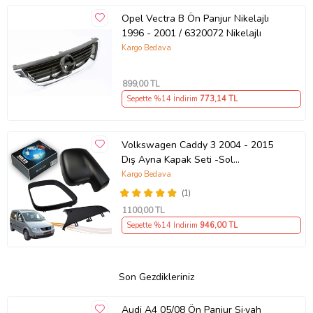
Opel Vectra B Ön Panjur Nikelajlı
1996 - 2001 / 6320072 Nikelajlı
Kargo Bedava
899
,00 TL
Sepette %14 İndirim
773
,14 TL
Volkswagen Caddy 3 2004 - 2015
Dış Ayna Kapak Seti -Sol
7E18575289 B9
Kargo Bedava
(1)
1100
,00 TL
Sepette %14 İndirim
946
,00 TL
Son Gezdikleriniz
Audi A4 05/08 Ön Panjur Si·yah