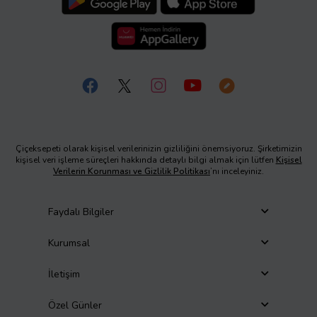
Çiçeksepeti olarak kişisel verilerinizin gizliliğini önemsiyoruz. Şirketimizin
kişisel veri işleme süreçleri hakkında detaylı bilgi almak için lütfen
Kişisel
Verilerin Korunması ve Gizlilik Politikası
’nı inceleyiniz.
Faydalı Bilgiler
Kurumsal
İletişim
Özel Günler