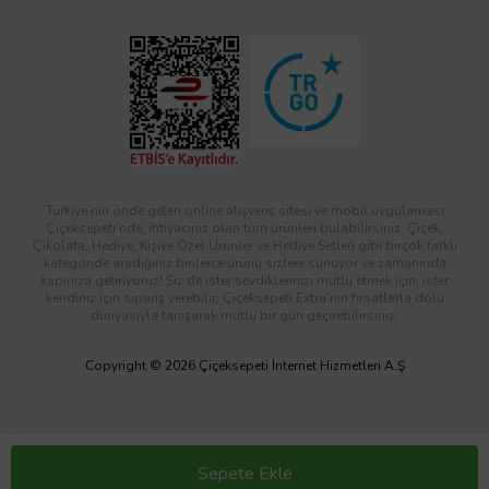
Türkiye’nin önde gelen online alışveriş sitesi ve mobil uygulaması
Çiçeksepeti’nde, ihtiyacınız olan tüm ürünleri bulabilirsiniz. Çiçek,
Çikolata, Hediye, Kişiye Özel Ürünler ve Hediye Setleri gibi birçok farklı
kategoride aradığınız binlerce ürünü sizlere sunuyor ve zamanında
kapınıza getiriyoruz! Siz de ister sevdiklerinizi mutlu etmek için, ister
kendiniz için sipariş verebilir; Çiçeksepeti Extra’nın fırsatlarla dolu
dünyasıyla tanışarak mutlu bir gün geçirebilirsiniz.
Copyright © 2026 Çiçeksepeti İnternet Hizmetleri A.Ş
Sepete Ekle