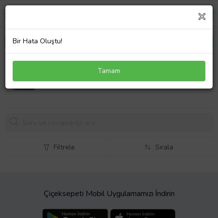
Bir Hata Oluştu!
Audi A4 Kromlu Ön Panjur 2016-2019 8W0853651
Tamam
10231,
26 TL
Filtrele
Sırala
Çiçeksepeti Mobil Uygulamamızı İndirin