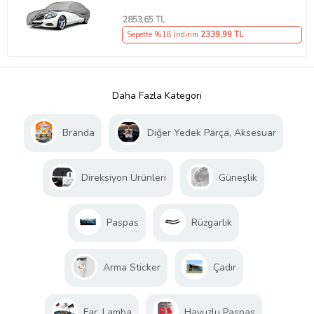
2853
,65 TL
Sepette %18 İndirim
2339
,99 TL
Daha Fazla Kategori
Branda
Diğer Yedek Parça, Aksesuar
Direksiyon Ürünleri
Güneşlik
Paspas
Rüzgarlık
Arma Sticker
Çadır
Far, Lamba
Havuzlu Paspas