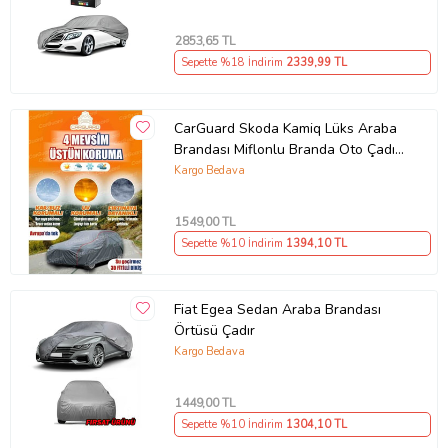
arkaya doğru düzgün bir biçimde sararak toplayınız.
Paket İçeriği
2853
,65 TL
Audi A7 Oto Branda Ince Müflonlu No:8
Sepette %18 İndirim
2339
,99 TL
Güvenli Teslimat
Siparişleriniz darbe emici özel ambalajlarla, kargoda zarar
CarGuard Skoda Kamiq Lüks Araba
görmeyecek şekilde paketlenerek tarafınıza ulaştırılır. %100
Müşteri memnuniyeti garantisiyle.
Brandası Miflonlu Branda Oto Çadır
Örtü
Kargo Bedava
1549
,00 TL
Ürün Kodu:
kcm58795793
Sepette %10 İndirim
1394
,10 TL
Fiat Egea Sedan Araba Brandası
Örtüsü Çadır
Kargo Bedava
1449
,00 TL
Sepette %10 İndirim
1304
,10 TL