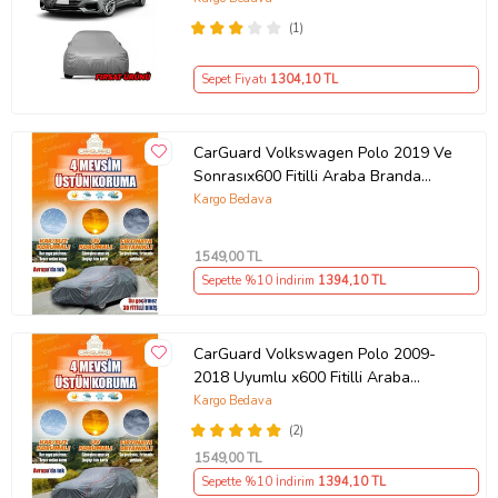
(1)
Sepet Fiyatı
1304
,10 TL
CarGuard Volkswagen Polo 2019 Ve
Sonrasıx600 Fitilli Araba Branda
Miflonlu Oto Çadır Örtü
Kargo Bedava
1549
,00 TL
Sepette %10 İndirim
1394
,10 TL
CarGuard Volkswagen Polo 2009-
2018 Uyumlu x600 Fitilli Araba
Brandası Miflonlu Branda Oto Çadır
Kargo Bedava
Örtü
(2)
1549
,00 TL
Sepette %10 İndirim
1394
,10 TL