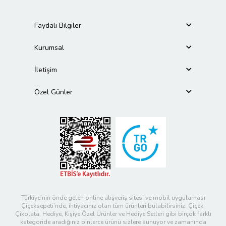
Faydalı Bilgiler
Kurumsal
İletişim
Özel Günler
Türkiye’nin önde gelen online alışveriş sitesi ve mobil uygulaması
Çiçeksepeti’nde, ihtiyacınız olan tüm ürünleri bulabilirsiniz. Çiçek,
Çikolata, Hediye, Kişiye Özel Ürünler ve Hediye Setleri gibi birçok farklı
kategoride aradığınız binlerce ürünü sizlere sunuyor ve zamanında