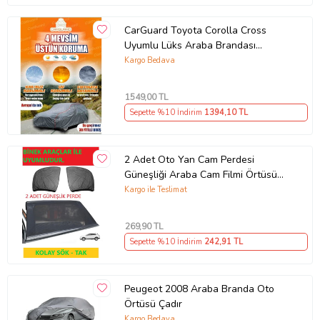
CarGuard Toyota Corolla Cross
Uyumlu Lüks Araba Brandası
Miflonlu Branda Oto Çadır Örtü
Kargo Bedava
1549
,00 TL
Sepette %10 İndirim
1394
,10 TL
2 Adet Oto Yan Cam Perdesi
Güneşliği Araba Cam Filmi Örtüsü
Anne Bebek Emzirme Kılıfı Araç
Kargo ile Teslimat
Güneşlik
269
,90 TL
Sepette %10 İndirim
242
,91 TL
Peugeot 2008 Araba Branda Oto
Örtüsü Çadır
Kargo Bedava