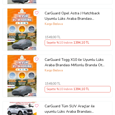
CarGuard Opel Astra J Hatchback
Uyumlu Lüks Araba Brandası
Miflonlu Branda Oto Çadır Örtü
Kargo Bedava
1549
,00 TL
Sepette %10 İndirim
1394
,10 TL
CarGuard Togg X10 ile Uyumlu Lüks
Araba Brandası Miflonlu Branda Oto
Çadır Örtü
Kargo Bedava
1549
,00 TL
Sepette %10 İndirim
1394
,10 TL
CarGuard Tüm SUV Araçlar ile
uyumlu Lüks Araba Brandası