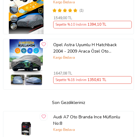
Miflonlu Branda Oto Çadır Örtü
Kargo Bedava
(1)
1549
,00 TL
Sepette %10 İndirim
1394
,10 TL
Opel Astra Uyumlu H Hatchback
2004 - 2009 Araca Özel Oto
Brandası - Premium Araba Örtüsü
Kargo Bedava
Parça (Çok Renkli)
1647
,08 TL
Sepette %18 İndirim
1350
,61 TL
Son Gezdikleriniz
Audi A7 Oto Branda Ince Müflonlu
No:8
Kargo Bedava