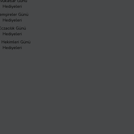
vukatlar Günü
Hediyeleri
emşireler Günü
Hediyeleri
Eczacılık Günü
Hediyeleri
ş Hekimleri Günü
Hediyeleri