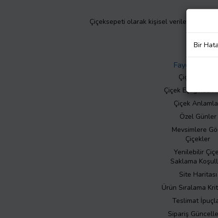
Çiçeksepeti olarak kişisel verilerinizin giz
Bir Hat
Faydalı Bilgil
Çiçek Bakımı
Çiçek Eşliğinde N
Çiçek Anlamla
Özel Günler
Mevsimlere Gö
Çiçekler
Yenilebilir Çiç
Saklama Koşull
Site Haritası
Ürün Sıralama Krit
Teslimat İpuçla
Sipariş Güncell