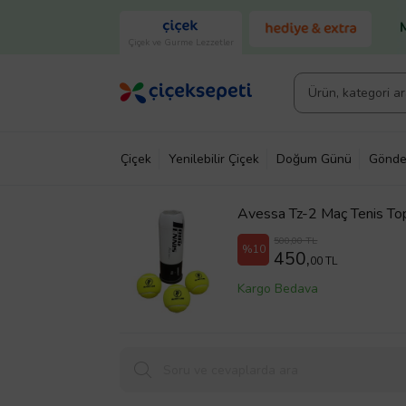
Çiçek ve Gurme Lezzetler
Çiçek
Yenilebilir Çiçek
Doğum Günü
Gönde
Avessa Tz-2 Maç Tenis Topu
500,00 TL
%10
450,
00 TL
Kargo Bedava