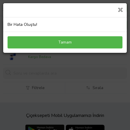
Bir Hata Oluştu!
Avon Care Kakao Yağı İçeren El Kremi 75 Ml. Üçlü
Tamam
Set
329,
90 TL
Kargo Bedava
Filtrele
Sırala
Çiçeksepeti Mobil Uygulamamızı İndirin