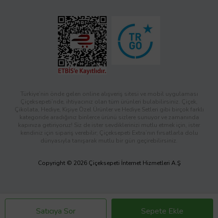
Türkiye’nin önde gelen online alışveriş sitesi ve mobil uygulaması
Çiçeksepeti’nde, ihtiyacınız olan tüm ürünleri bulabilirsiniz. Çiçek,
Çikolata, Hediye, Kişiye Özel Ürünler ve Hediye Setleri gibi birçok farklı
kategoride aradığınız binlerce ürünü sizlere sunuyor ve zamanında
kapınıza getiriyoruz! Siz de ister sevdiklerinizi mutlu etmek için, ister
kendiniz için sipariş verebilir; Çiçeksepeti Extra’nın fırsatlarla dolu
dünyasıyla tanışarak mutlu bir gün geçirebilirsiniz.
Copyright © 2026 Çiçeksepeti İnternet Hizmetleri A.Ş
Satıcıya Sor
Sepete Ekle