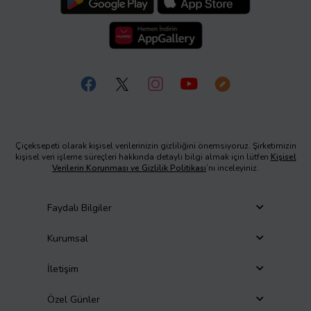
Çiçeksepeti olarak kişisel verilerinizin gizliliğini önemsiyoruz. Şirketimizin
kişisel veri işleme süreçleri hakkında detaylı bilgi almak için lütfen
Kişisel
Verilerin Korunması ve Gizlilik Politikası
’nı inceleyiniz.
Faydalı Bilgiler
Kurumsal
İletişim
Özel Günler