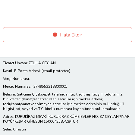
Hata Bildir
Ticaret Ünvanı: ZELİHA CEYLAN
Kayıtlı E-Posta Adresi:
[email protected]
Vergi Numarası: -
Mersis Numarası: 3749553318800001
İletişim: Satıcının Çiçeksepeti tarafından teyit edilmiş iletişim bilgileri ile
birlikte tacir/esnaf/sanatkar olan satıcılar için merkez adresi;
tacir/esnaf/sanatkar olmayan satıcılar için merkez adresinin bulunduğu il
bilgisi, ad, soyad ve T.C. kimlik numarası kayıt altında bulunmaktadır.
Adres: KURUKİRAZ MEVKİİ KURUKİRAZ KÜME EVLER NO: 37 CEYLANPINAR
KÖYÜ/ KEŞAP/ GİRESUN 1500043585/28/TUR
Şehir: Giresun