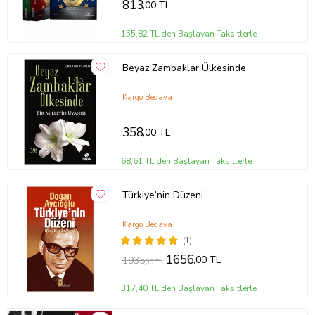
813
,00 TL
155,82 TL'den Başlayan Taksitlerle
Beyaz Zambaklar Ülkesinde
Kargo Bedava
358
,00 TL
68,61 TL'den Başlayan Taksitlerle
Türkiye’nin Düzeni
Kargo Bedava
(1)
1656
,00 TL
1935
,00 TL
317,40 TL'den Başlayan Taksitlerle