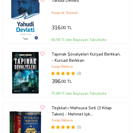
Yahudi Devleti
Kargo ile Teslimat
316
,00 TL
60,56 TL'den Başlayan Taksitlerle
Tapınak Şövalyeleri Kürşad Berkkan,
- Kursad Berkkan
Kargo Bedava
(2)
396
,00 TL
75,89 TL'den Başlayan Taksitlerle
Teşkilat-ı Mahsusa Seti (3 Kitap
Takım) - Mehmet Işık
9788789695631
Kargo Bedava
(1)