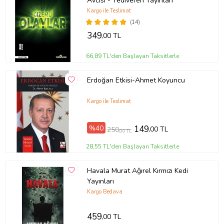
Avcısı - Yediveren Yayınları
Kargo ile Teslimat
(14)
349
,00 TL
66,89 TL'den Başlayan Taksitlerle
Erdoğan Etkisi-Ahmet Koyuncu
Kargo ile Teslimat
%40
149
,00 TL
250
,00 TL
28,55 TL'den Başlayan Taksitlerle
Havala Murat Ağırel Kırmızı Kedi
Yayınları
Kargo Bedava
459
,00 TL