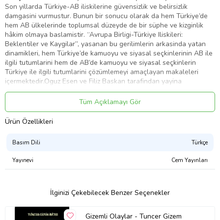
Son yillarda Türkiye-AB iliskilerine güvensizlik ve belirsizlik
damgasini vurmustur. Bunun bir sonucu olarak da hem Türkiye’de
hem AB ülkelerinde toplumsal düzeyde de bir süphe ve kizginlik
hâkim olmaya baslamistir. “Avrupa Birligi-Türkiye Iliskileri:
Beklentiler ve Kaygilar”, yasanan bu gerilimlerin arkasinda yatan
dinamikleri, hem Türkiye’de kamuoyu ve siyasal seçkinlerinin AB ile
ilgili tutumlarini hem de AB’de kamuoyu ve siyasal seçkinlerin
Türkiye ile ilgili tutumlarini çözümlemeyi amaçlayan makaleleri
içermektedir.Oguz Esen ve Filiz Baskan tarafindan yayina
hazirlanan Avrupa Birligi-Türkiye Iliskileri: Beklentiler ve Kaygilar,
Türkler ve Avrupalilar birbirlerine nasil bakmaktadirlar; birbirleri
Tüm Açıklamayı Gör
hakkindaki tutumlarini etkileyen faktörler nelerdir; bu konuda siyasi
seçkinler ve genel kamuoyu arasinda farkliliklar var midir gibi
Ürün Özellikleri
sorulara cevap arayan, alaninda uzman akademisyenlerin özgün
makalelerini bir araya getirerek AB-Türkiye iliskilerinin son yillarina
Basım Dili
Türkçe
isik tutacak bir çalismadir.
Yayınevi
Cem Yayınları
Ürün Adı: Avrupa Birliği ve Türkiye İlişkileri Beklentiler ve Kaygılar
İlginizi Çekebilecek Benzer Seçenekler
Ürün Kodu: 9786054160327
Gizemli Olaylar - Tuncer Gizem