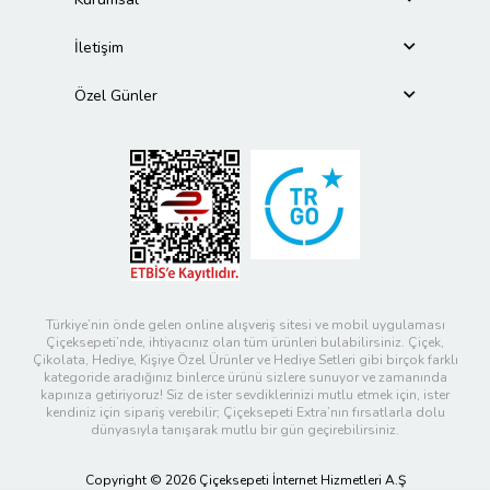
İletişim
Özel Günler
Türkiye’nin önde gelen online alışveriş sitesi ve mobil uygulaması
Çiçeksepeti’nde, ihtiyacınız olan tüm ürünleri bulabilirsiniz. Çiçek,
Çikolata, Hediye, Kişiye Özel Ürünler ve Hediye Setleri gibi birçok farklı
kategoride aradığınız binlerce ürünü sizlere sunuyor ve zamanında
kapınıza getiriyoruz! Siz de ister sevdiklerinizi mutlu etmek için, ister
kendiniz için sipariş verebilir; Çiçeksepeti Extra’nın fırsatlarla dolu
dünyasıyla tanışarak mutlu bir gün geçirebilirsiniz.
Copyright © 2026 Çiçeksepeti İnternet Hizmetleri A.Ş