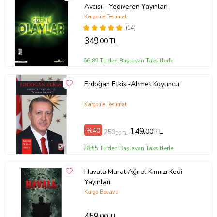
Avcısı - Yediveren Yayınları
Yazar: Kolektif
Kargo ile Teslimat
(14)
Basım Yılı: 2009
349
,00 TL
Kapak Türü: Karton Kapak
66,89 TL'den Başlayan Taksitlerle
Sayfa Sayısı: 224
Erdoğan Etkisi-Ahmet Koyuncu
Kağıt Cinsi: Kitap Kağıdı
Kargo ile Teslimat
Çevirmen:
%40
149
,00 TL
250
,00 TL
Ürün Kodu:
kcm33511652
28,55 TL'den Başlayan Taksitlerle
Havala Murat Ağırel Kırmızı Kedi
Yayınları
Kargo Bedava
459
,00 TL