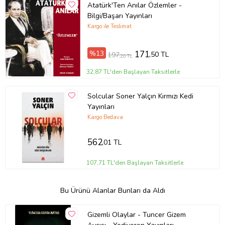
Atatürk'Ten Anılar Özlemler -
Bilgi/Başarı Yayınları
Kargo ile Teslimat
%13
171
,50 TL
197
,20 TL
32,87 TL'den Başlayan Taksitlerle
Solcular Soner Yalçın Kırmızı Kedi
Yayınları
Kargo Bedava
562
,01 TL
107,71 TL'den Başlayan Taksitlerle
Bu Ürünü Alanlar Bunları da Aldı
Gizemli Olaylar - Tuncer Gizem