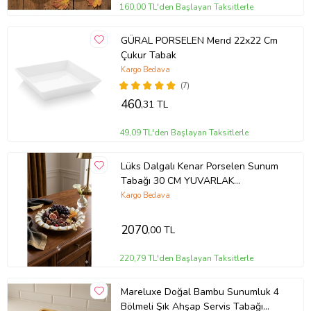
160,00 TL'den Başlayan Taksitlerle
GÜRAL PORSELEN Merıd 22x22 Cm
Çukur Tabak
Kargo Bedava
(7)
460
,31 TL
49,09 TL'den Başlayan Taksitlerle
Lüks Dalgalı Kenar Porselen Sunum
Tabağı 30 CM YUVARLAK
SUNUMLUK BEYAZ-GOLD
Kargo Bedava
2070
,00 TL
220,79 TL'den Başlayan Taksitlerle
Mareluxe Doğal Bambu Sunumluk 4
Bölmeli Şık Ahşap Servis Tabağı