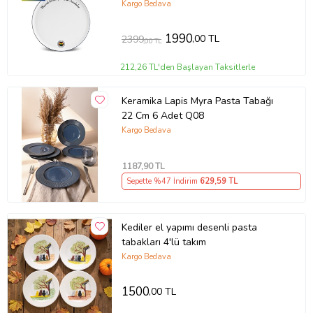
Kargo Bedava
1990
,00 TL
2399
,00 TL
212,26 TL'den Başlayan Taksitlerle
Keramika Lapis Myra Pasta Tabağı
22 Cm 6 Adet Q08
Kargo Bedava
1187
,90 TL
Sepette %47 İndirim
629
,59 TL
Kediler el yapımı desenli pasta
tabakları 4'lü takım
Kargo Bedava
1500
,00 TL