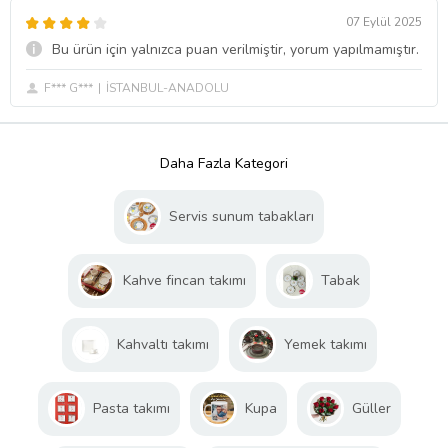
07 Eylül 2025
Bu ürün için yalnızca puan verilmiştir, yorum yapılmamıştır.
F*** G***
İSTANBUL-ANADOLU
Daha Fazla Kategori
Servis sunum tabakları
Kahve fincan takımı
Tabak
Kahvaltı takımı
Yemek takımı
Pasta takımı
Kupa
Güller