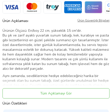
Ürün Açıklaması
Ürün Güvenliği Bilgileri
Ürünün Ölçüsü: En/boy 22 cm, yükseklik 15 cm'dir.
Bu şık ve zarif ayaklı yuvarlak sunum tabağı, kek, kurabiye ve pasta
gibi lezzetlerinizi en güzel şekilde sunmanız için tasarlanmıştır. İster
özel davetlerinizde, ister günlük kullanımlarınızda, bu servis tepsisi
masalarınıza estetik bir dokunuş katacak. Yüksek kaliteli malzemesi
ile hem dayanıklılık sağlar hem de kolay temizlenebilir yapısıyla
kullanım kolaylığı sunar. Modern tasarımı ve çok yönlü kullanımı ile
sofralarınıza şıklık katan bu sunum tabağı, hem işlevsel hem de göz
alıcı bir dekoratif parçadır.
Aynı zamanda, sevdiklerinize hediye edebileceğiniz harika bir
seçenek olan bu sunum tabağı, özel günlerde unutulmaz bir hediye
olarak öne çıkar. Çeyizlik arayanlar için de zarif bir tercih olan bu
ürün, yıllarca sürecek anılarınızda sofralarınızı süslemeye devam
Tüm Açıklamayı Gör
edecek.
Ürün Kodu:
kcm69993335
Ürün Özellikleri