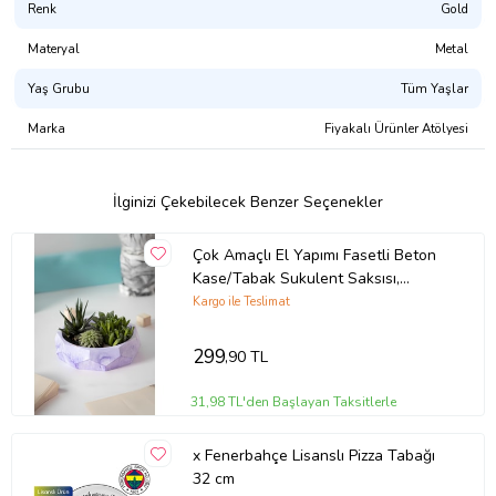
Renk
Gold
Materyal
Metal
Yaş Grubu
Tüm Yaşlar
Marka
Fiyakalı Ürünler Atölyesi
İlginizi Çekebilecek Benzer Seçenekler
Çok Amaçlı El Yapımı Fasetli Beton
Kase/Tabak Sukulent Saksısı,
Meyvelik ve Dekoratif Sunum Tabağı
Kargo ile Teslimat
(Mor)
299
,90 TL
31,98 TL'den Başlayan Taksitlerle
x Fenerbahçe Lisanslı Pizza Tabağı
32 cm