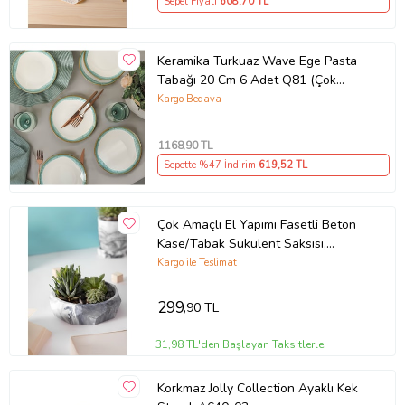
Sepet Fiyatı
608
,70 TL
Keramika Turkuaz Wave Ege Pasta
Tabağı 20 Cm 6 Adet Q81 (Çok
Renkli)
Kargo Bedava
1168
,90 TL
Sepette %47 İndirim
619
,52 TL
Çok Amaçlı El Yapımı Fasetli Beton
Kase/Tabak Sukulent Saksısı,
Meyvelik ve Dekoratif Sunum Tabağı
Kargo ile Teslimat
(Beyaz)
299
,90 TL
31,98 TL'den Başlayan Taksitlerle
Korkmaz Jolly Collection Ayaklı Kek