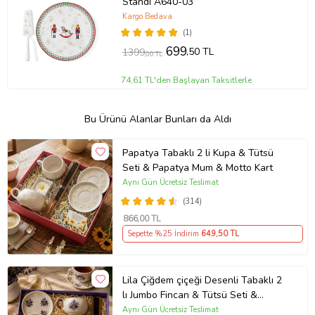
Standı A640-03
Kargo Bedava
(1)
699
,50 TL
1399
,00 TL
74,61 TL'den Başlayan Taksitlerle
Bu Ürünü Alanlar Bunları da Aldı
Papatya Tabaklı 2 li Kupa & Tütsü
Seti & Papatya Mum & Motto Kart
Aynı Gün Ücretsiz Teslimat
(314)
866
,00 TL
Sepette %25 İndirim
649
,50 TL
Lila Çiğdem çiçeği Desenli Tabaklı 2
lı Jumbo Fincan & Tütsü Seti &
Papatya Mum &
Aynı Gün Ücretsiz Teslimat