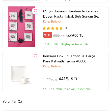
6'lı Şık Tasarım Handmade Kelebek
Desen Pasta Tabak Seti Sunum Seti
Servis Tabakları Tatlı Tabağı 20cm
Kargo Bedava
(3)
%10
629
,00 TL
699
,00 TL
67,09 TL'den Başlayan Taksitlerle
Korkmaz Link Collection 28 Parça
Kare Kahvaltı Takımı A8680
Kargo Bedava
4419
,15 TL
5199
,00 TL
471,37 TL'den Başlayan Taksitlerle
Yorumlar (1)