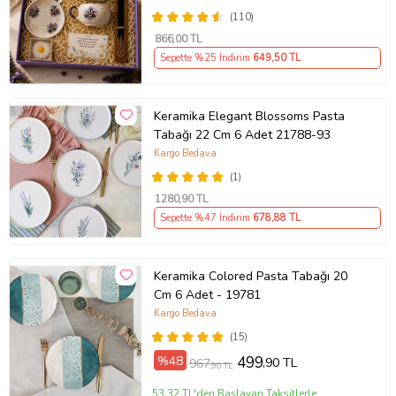
(110)
866
,00 TL
Sepette %25 İndirim
649
,50 TL
Keramika Elegant Blossoms Pasta
Tabağı 22 Cm 6 Adet 21788-93
Kargo Bedava
(1)
1280
,90 TL
Sepette %47 İndirim
678
,88 TL
Keramika Colored Pasta Tabağı 20
Cm 6 Adet - 19781
Kargo Bedava
(15)
%48
499
,90 TL
967
,90 TL
53,32 TL'den Başlayan Taksitlerle