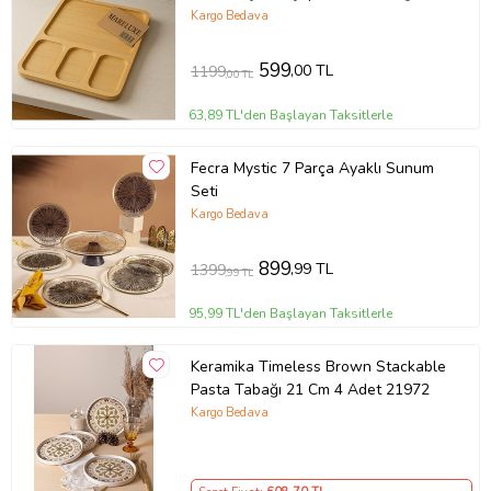
Kahvaltı & Atıştırmalık İçin
Kargo Bedava
599
,00 TL
1199
,00 TL
63,89 TL'den Başlayan Taksitlerle
Fecra Mystic 7 Parça Ayaklı Sunum
Seti
Kargo Bedava
899
,99 TL
1399
,99 TL
95,99 TL'den Başlayan Taksitlerle
Keramika Timeless Brown Stackable
Pasta Tabağı 21 Cm 4 Adet 21972
Kargo Bedava