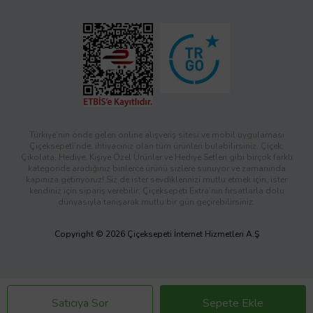
Türkiye’nin önde gelen online alışveriş sitesi ve mobil uygulaması
Çiçeksepeti’nde, ihtiyacınız olan tüm ürünleri bulabilirsiniz. Çiçek,
Çikolata, Hediye, Kişiye Özel Ürünler ve Hediye Setleri gibi birçok farklı
kategoride aradığınız binlerce ürünü sizlere sunuyor ve zamanında
kapınıza getiriyoruz! Siz de ister sevdiklerinizi mutlu etmek için, ister
kendiniz için sipariş verebilir; Çiçeksepeti Extra’nın fırsatlarla dolu
dünyasıyla tanışarak mutlu bir gün geçirebilirsiniz.
Copyright © 2026 Çiçeksepeti İnternet Hizmetleri A.Ş
Satıcıya Sor
Sepete Ekle