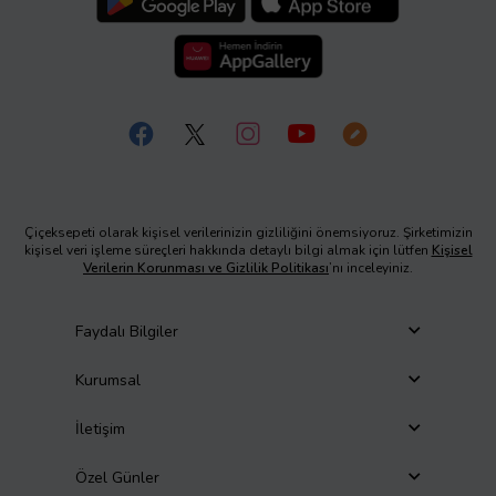
Çiçeksepeti olarak kişisel verilerinizin gizliliğini önemsiyoruz. Şirketimizin
kişisel veri işleme süreçleri hakkında detaylı bilgi almak için lütfen
Kişisel
Verilerin Korunması ve Gizlilik Politikası
’nı inceleyiniz.
Faydalı Bilgiler
Kurumsal
İletişim
Özel Günler