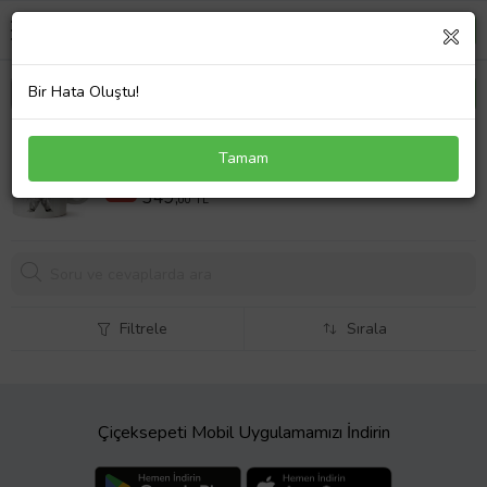
Bir Hata Oluştu!
Ayıcık Baskılı Porselen Kupa Bardak
Tamam
399,00 TL
%13
349,
00 TL
Filtrele
Sırala
Çiçeksepeti Mobil Uygulamamızı İndirin