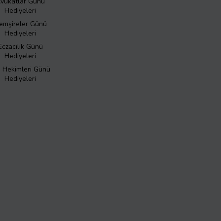
vukatlar Günü
Hediyeleri
emşireler Günü
Hediyeleri
Eczacılık Günü
Hediyeleri
ş Hekimleri Günü
Hediyeleri