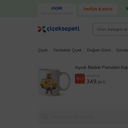
Çiçek ve Gurme Lezzetler
Çiçek
Yenilebilir Çiçek
Doğum Günü
Gönde
Ayıcık Baskılı Porselen Ku
399,00 TL
%13
349,
00 TL