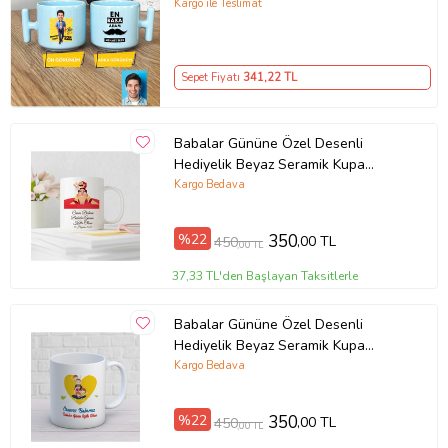
Doğum Günü Hediyesi (Mavi)
Kargo ile Teslimat
Sepet Fiyatı
341
,22 TL
Babalar Gününe Özel Desenli
Hediyelik Beyaz Seramik Kupa
Bardak
Kargo Bedava
%22
350
,00 TL
450
,00 TL
37,33 TL'den Başlayan Taksitlerle
Babalar Gününe Özel Desenli
Hediyelik Beyaz Seramik Kupa
Bardak
Kargo Bedava
%22
350
,00 TL
450
,00 TL