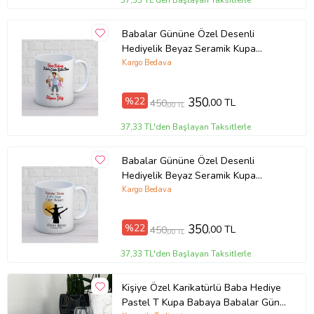
37,33 TL'den Başlayan Taksitlerle
Babalar Gününe Özel Desenli
Hediyelik Beyaz Seramik Kupa
Bardak
Kargo Bedava
%22
350
,00 TL
450
,00 TL
37,33 TL'den Başlayan Taksitlerle
Babalar Gününe Özel Desenli
Hediyelik Beyaz Seramik Kupa
Bardak
Kargo Bedava
%22
350
,00 TL
450
,00 TL
37,33 TL'den Başlayan Taksitlerle
Kişiye Özel Karikatürlü Baba Hediye
Pastel T Kupa Babaya Babalar Günü