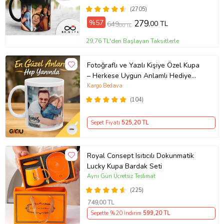
(2705)
%57
279
,00 TL
649
,00 TL
29,76 TL'den Başlayan Taksitlerle
Fotoğraflı ve Yazılı Kişiye Özel Kupa
– Herkese Uygun Anlamlı Hediye
Porselen Baskılı Kupa (Beyaz)
Kargo Bedava
(104)
Sepet Fiyatı
525
,20 TL
Royal Consept Isıtıcılı Dokunmatik
Lucky Kupa Bardak Seti
Aynı Gün Ücretsiz Teslimat
(225)
749
,00 TL
Sepette %20 İndirim
599
,20 TL