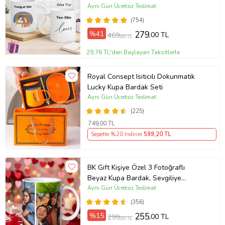
Hediye, Arkadaşa Hediye, Doğum
Aynı Gün Ücretsiz Teslimat
Günü Hediyesi
(754)
%41
279
,00 TL
469
,00 TL
29,76 TL'den Başlayan Taksitlerle
Royal Consept Isıtıcılı Dokunmatik
Lucky Kupa Bardak Seti
Aynı Gün Ücretsiz Teslimat
(225)
749
,00 TL
Sepette %20 İndirim
599
,20 TL
BK Gift Kişiye Özel 3 Fotoğraflı
Beyaz Kupa Bardak, Sevgiliye
Hediye, Arkadaşa Hediye
Aynı Gün Ücretsiz Teslimat
(356)
%15
255
,00 TL
299
,00 TL