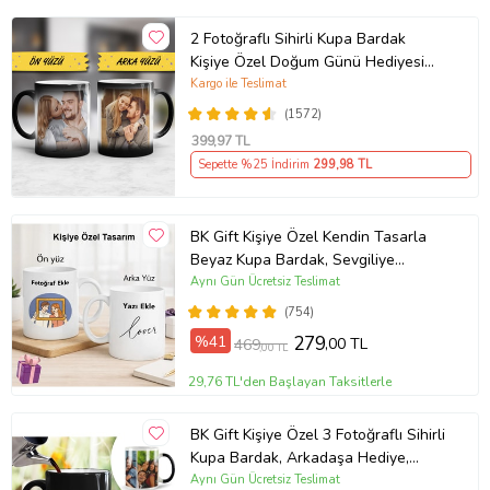
2 Fotoğraflı Sihirli Kupa Bardak
Kişiye Özel Doğum Günü Hediyesi
Sevgiliye Hediye Anneye Babaya
Kargo ile Teslimat
Ablaya Abiye Kız Erkek Kardeşe
(1572)
Arkadaşa Resimli Günü Yıl Dönümü
399
,97 TL
Hediyesi
Sepette %25 İndirim
299
,98 TL
BK Gift Kişiye Özel Kendin Tasarla
Beyaz Kupa Bardak, Sevgiliye
Hediye, Arkadaşa Hediye, Doğum
Aynı Gün Ücretsiz Teslimat
Günü Hediyesi
(754)
%41
279
,00 TL
469
,00 TL
29,76 TL'den Başlayan Taksitlerle
BK Gift Kişiye Özel 3 Fotoğraflı Sihirli
Kupa Bardak, Arkadaşa Hediye,
Sevgiliye Hediye
Aynı Gün Ücretsiz Teslimat