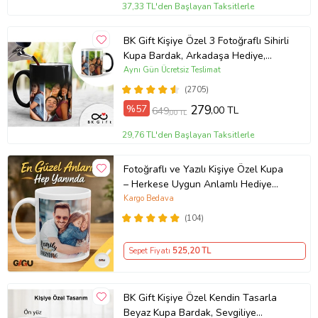
37,33 TL'den Başlayan Taksitlerle
BK Gift Kişiye Özel 3 Fotoğraflı Sihirli
Kupa Bardak, Arkadaşa Hediye,
Sevgiliye Hediye
Aynı Gün Ücretsiz Teslimat
(2705)
%57
279
,00 TL
649
,00 TL
29,76 TL'den Başlayan Taksitlerle
Fotoğraflı ve Yazılı Kişiye Özel Kupa
– Herkese Uygun Anlamlı Hediye
Porselen Baskılı Kupa (Beyaz)
Kargo Bedava
(104)
Sepet Fiyatı
525
,20 TL
BK Gift Kişiye Özel Kendin Tasarla
Beyaz Kupa Bardak, Sevgiliye