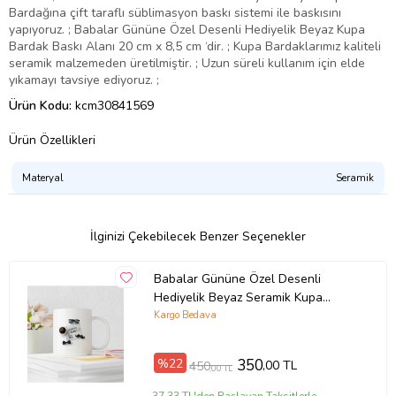
Bardağına çift taraflı süblimasyon baskı sistemi ile baskısını
yapıyoruz. ; Babalar Gününe Özel Desenli Hediyelik Beyaz Kupa
Bardak Baskı Alanı 20 cm x 8,5 cm ‘dir. ; Kupa Bardaklarımız kaliteli
seramik malzemeden üretilmiştir. ; Uzun süreli kullanım için elde
yıkamayı tavsiye ediyoruz. ;
Ürün Kodu:
kcm30841569
Ürün Özellikleri
Materyal
Seramik
İlginizi Çekebilecek Benzer Seçenekler
Babalar Gününe Özel Desenli
Hediyelik Beyaz Seramik Kupa
Bardak
Kargo Bedava
%22
350
,00 TL
450
,00 TL