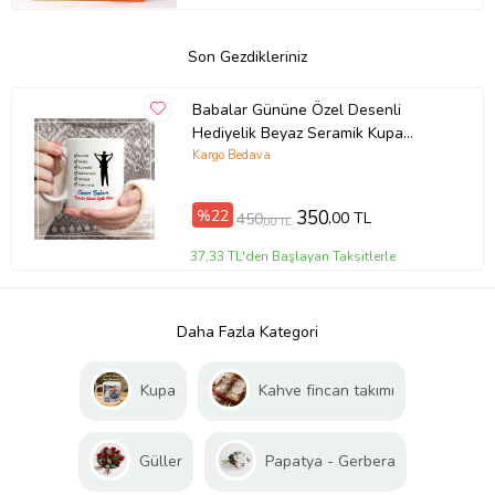
Son Gezdikleriniz
Babalar Gününe Özel Desenli
Hediyelik Beyaz Seramik Kupa
Bardak
Kargo Bedava
%22
350
,00 TL
450
,00 TL
37,33 TL'den Başlayan Taksitlerle
Daha Fazla Kategori
Kupa
Kahve fincan takımı
Güller
Papatya - Gerbera