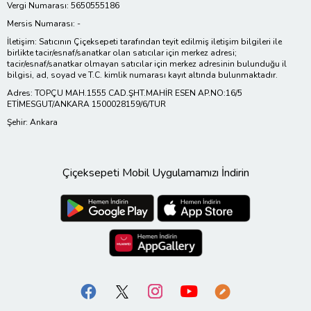
Vergi Numarası: 5650555186
Mersis Numarası: -
İletişim: Satıcının Çiçeksepeti tarafından teyit edilmiş iletişim bilgileri ile
birlikte tacir/esnaf/sanatkar olan satıcılar için merkez adresi;
tacir/esnaf/sanatkar olmayan satıcılar için merkez adresinin bulunduğu il
bilgisi, ad, soyad ve T.C. kimlik numarası kayıt altında bulunmaktadır.
Adres: TOPÇU MAH.1555 CAD.ŞHT.MAHİR ESEN AP.NO:16/5
ETİMESGUT/ANKARA 1500028159/6/TUR
Şehir: Ankara
Çiçeksepeti Mobil Uygulamamızı İndirin