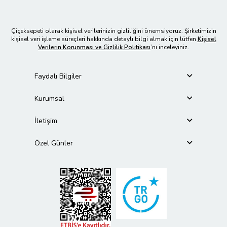
Çiçeksepeti olarak kişisel verilerinizin gizliliğini önemsiyoruz. Şirketimizin
kişisel veri işleme süreçleri hakkında detaylı bilgi almak için lütfen
Kişisel
Verilerin Korunması ve Gizlilik Politikası
’nı inceleyiniz.
Faydalı Bilgiler
Kurumsal
İletişim
Özel Günler