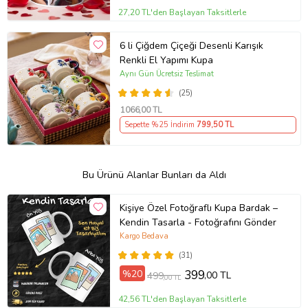
27,20 TL'den Başlayan Taksitlerle
6 li Çiğdem Çiçeği Desenli Karışık
Renkli El Yapımı Kupa
Aynı Gün Ücretsiz Teslimat
(25)
1066
,00 TL
Sepette %25 İndirim
799
,50 TL
Bu Ürünü Alanlar Bunları da Aldı
Kişiye Özel Fotoğraflı Kupa Bardak –
Kendin Tasarla - Fotoğrafını Gönder
Kargo Bedava
(31)
%20
399
,00 TL
499
,00 TL
42,56 TL'den Başlayan Taksitlerle