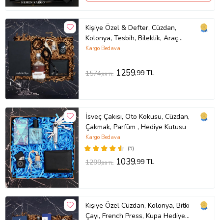
Kişiye Özel & Defter, Cüzdan,
Kolonya, Tesbih, Bileklik, Araç
Kokusu, Çakmak Hediye Kutusu
Kargo Bedava
1259
,99 TL
1574
,99 TL
İsveç Çakısı, Oto Kokusu, Cüzdan,
Çakmak, Parfüm , Hediye Kutusu
Kargo Bedava
(5)
1039
,99 TL
1299
,99 TL
Kişiye Özel Cüzdan, Kolonya, Bitki
Çayı, French Press, Kupa Hediye