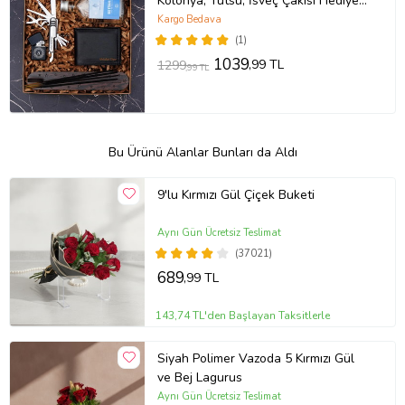
Kolonya, Tütsü, İsveç Çakısı Hediye
Kutusu
Kargo Bedava
(1)
1039
,99 TL
1299
,99 TL
Bu Ürünü Alanlar Bunları da Aldı
9'lu Kırmızı Gül Çiçek Buketi
Aynı Gün Ücretsiz Teslimat
(37021)
689
,99 TL
143,74 TL'den Başlayan Taksitlerle
Siyah Polimer Vazoda 5 Kırmızı Gül
ve Bej Lagurus
Aynı Gün Ücretsiz Teslimat