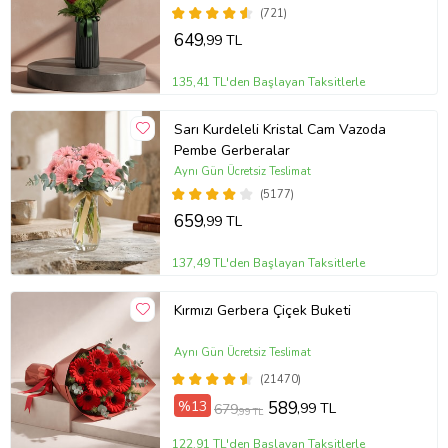
(721)
649
,99 TL
135,41 TL'den Başlayan Taksitlerle
Sarı Kurdeleli Kristal Cam Vazoda
Pembe Gerberalar
Aynı Gün Ücretsiz Teslimat
(5177)
659
,99 TL
137,49 TL'den Başlayan Taksitlerle
Kırmızı Gerbera Çiçek Buketi
Aynı Gün Ücretsiz Teslimat
(21470)
%13
589
,99 TL
679
,99 TL
122,91 TL'den Başlayan Taksitlerle