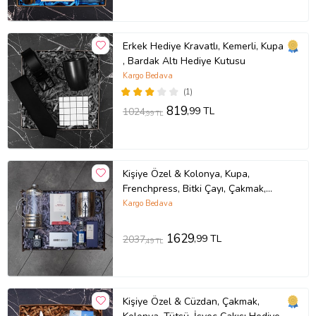
Erkek Hediye Kravatlı, Kemerli, Kupa
, Bardak Altı Hediye Kutusu
Kargo Bedava
(1)
819
,99 TL
1024
,99 TL
Kişiye Özel & Kolonya, Kupa,
Frenchpress, Bitki Çayı, Çakmak,
Kartlık Hediye Set
Kargo Bedava
1629
,99 TL
2037
,49 TL
Kişiye Özel & Cüzdan, Çakmak,