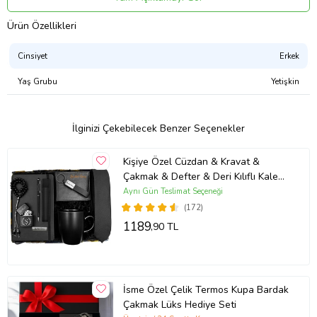
onları özel olduklarını hissettir.
Ürün Özellikleri
Set İçerikleri:
-Kişiye Özel İsveç Çakısı
Cinsiyet
Erkek
-Kişiye Özel İsimli Suni Deri Cüzdan
-Kişiye Özel Metal Benzinli Çakmak
Yaş Grubu
Yetişkin
-Porselen Kupa Bardak
Sevdiklerinizi MUTLU edecek Zengin ve dolu dolu bir hediye
kutusu.
İlginizi Çekebilecek Benzer Seçenekler
Ürün Kodu:
kcm48911102
Kişiye Özel Cüzdan & Kravat &
Çakmak & Defter & Deri Kılıflı Kalem
&Anahtarlık & Tesbih&Siyah Kupa
Aynı Gün Teslimat Seçeneği
Hediye Seti
(172)
1189
,90 TL
İsme Özel Çelik Termos Kupa Bardak
Çakmak Lüks Hediye Seti