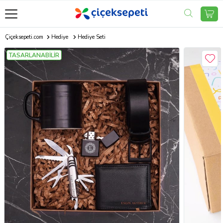
Çiçeksepeti.com
Hediye
Hediye Seti
TASARLANABİLİR