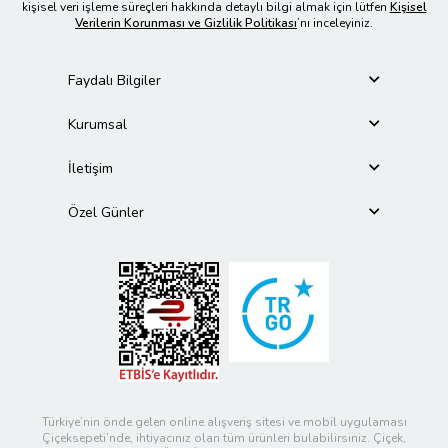
kişisel veri işleme süreçleri hakkında detaylı bilgi almak için lütfen
Kişisel
Verilerin Korunması ve Gizlilik Politikası
’nı inceleyiniz.
Faydalı Bilgiler
Kurumsal
İletişim
Özel Günler
Türkiye’nin önde gelen online alışveriş sitesi ve mobil uygulaması
Çiçeksepeti’nde, ihtiyacınız olan tüm ürünleri bulabilirsiniz. Çiçek,