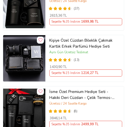
Ücretsiz / 24 Saatte Kargo
(37)
2615
,36 TL
Sepette %35 İndirim
1699
,98 TL
Kişiye Özel Cüzdan Bileklik Çakmak
Kartlık Erkek Parfümü Hediye Seti
Aynı Gün Ücretsiz Teslimat
(13)
1430
,90 TL
Sepette %15 İndirim
1216
,27 TL
İsme Özel Premium Hediye Seti -
Hakiki Deri Cüzdan - Çelik Termos-
Çakmak - Kravat - Anahtarlık - Kupa
Ücretsiz / 24 Saatte Kargo
- Arkadaşa Eşe Sevgiliye Babaya
(8)
Lüks Set
3846
,14 TL
Sepette %35 İndirim
2499
,99 TL