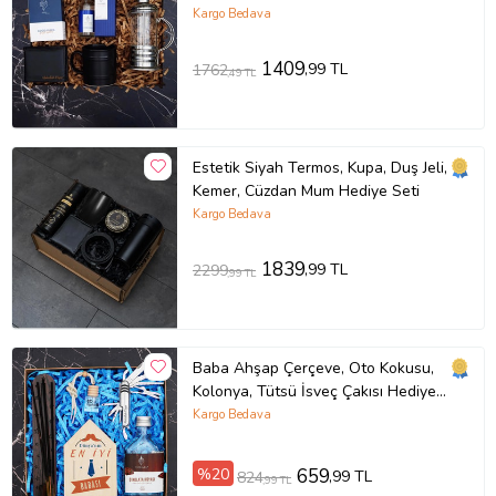
Kutusu
Kargo Bedava
1409
,99 TL
1762
,49 TL
Estetik Siyah Termos, Kupa, Duş Jeli,
Kemer, Cüzdan Mum Hediye Seti
Kargo Bedava
1839
,99 TL
2299
,99 TL
Baba Ahşap Çerçeve, Oto Kokusu,
Kolonya, Tütsü İsveç Çakısı Hediye
Kutusu
Kargo Bedava
%20
659
,99 TL
824
,99 TL