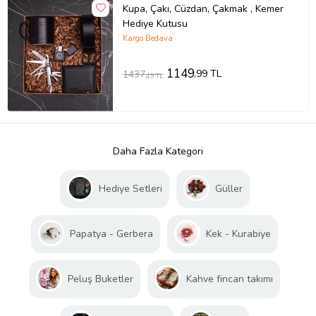
Kupa, Çakı, Cüzdan, Çakmak , Kemer
Hediye Kutusu
Kargo Bedava
1149
,99 TL
1437
,49 TL
Daha Fazla Kategori
Hediye Setleri
Güller
Papatya - Gerbera
Kek - Kurabiye
Peluş Buketler
Kahve fincan takımı