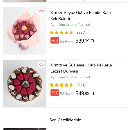
Kırmızı, Beyaz Gül ve Pembe Kalp
Kek Buketi
Aynı Gün Ücretsiz Teslimat
(3236)
%8
589
,99 TL
639
,99 TL
Kırmızı ve Süslemeli Kalp Keklerle
Lezzet Dünyası
Aynı Gün Ücretsiz Teslimat
(2721)
%7
549
,99 TL
589
,99 TL
Son Gezdikleriniz