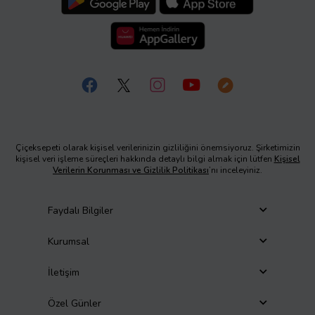
Çiçeksepeti olarak kişisel verilerinizin gizliliğini önemsiyoruz. Şirketimizin
kişisel veri işleme süreçleri hakkında detaylı bilgi almak için lütfen
Kişisel
Verilerin Korunması ve Gizlilik Politikası
’nı inceleyiniz.
Faydalı Bilgiler
Kurumsal
İletişim
Özel Günler