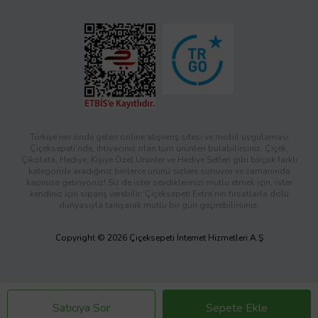
Türkiye’nin önde gelen online alışveriş sitesi ve mobil uygulaması
Çiçeksepeti’nde, ihtiyacınız olan tüm ürünleri bulabilirsiniz. Çiçek,
Çikolata, Hediye, Kişiye Özel Ürünler ve Hediye Setleri gibi birçok farklı
kategoride aradığınız binlerce ürünü sizlere sunuyor ve zamanında
kapınıza getiriyoruz! Siz de ister sevdiklerinizi mutlu etmek için, ister
kendiniz için sipariş verebilir; Çiçeksepeti Extra’nın fırsatlarla dolu
dünyasıyla tanışarak mutlu bir gün geçirebilirsiniz.
Copyright © 2026 Çiçeksepeti İnternet Hizmetleri A.Ş
Satıcıya Sor
Sepete Ekle