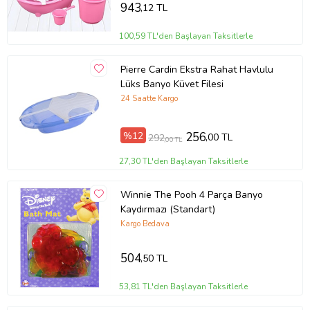
943
,12 TL
yumuşak gövdeye bastırarak kapatınız.
100,59 TL'den Başlayan Taksitlerle
Ayakları katlayıp asarak kurumaya bırakınız.
Pierre Cardin Ekstra Rahat Havlulu
Çiçeksepeti | CANDARkids®
Lüks Banyo Küvet Filesi
Ürün Kodu:
kcm70175384
24 Saatte Kargo
%12
256
,00 TL
292
,00 TL
27,30 TL'den Başlayan Taksitlerle
Winnie The Pooh 4 Parça Banyo
Kaydırmazı (Standart)
Kargo Bedava
504
,50 TL
53,81 TL'den Başlayan Taksitlerle