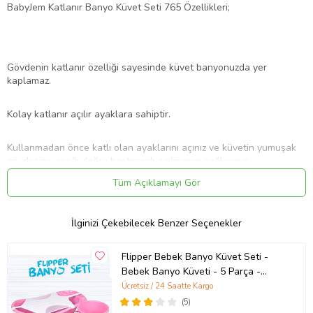
BabyJem Katlanır Banyo Küvet Seti 765 Özellikleri;
Gövdenin katlanır özelliği sayesinde küvet banyonuzda yer
kaplamaz.
Kolay katlanır açılır ayaklara sahiptir.
Kullanmadan önce katlı olan ayaklarını açınız ve küvetin yumuşak
gövdesine aşağı doğru bastırarak açılmasını sağlayınız.
Tüm Açıklamayı Gör
Her kullanımdan önce ayakların yere sağlam bastığından emin
olunuz.
İlginizi Çekebilecek Benzer Seçenekler
Bebeğinizi asla suyun içinde yanlız bırakmayınız.
Flipper Bebek Banyo Küvet Seti -
Bebek Banyo Küveti - 5 Parça -
Her zaman yetişkin gözetiminde banyo yaptırınız.
Sünger ve File Hediyeli (Pembe)
Ücretsiz / 24 Saatte Kargo
(5)
Kullanımı bittikten sonta içindeki suyu tahliye edip , ters tarafından