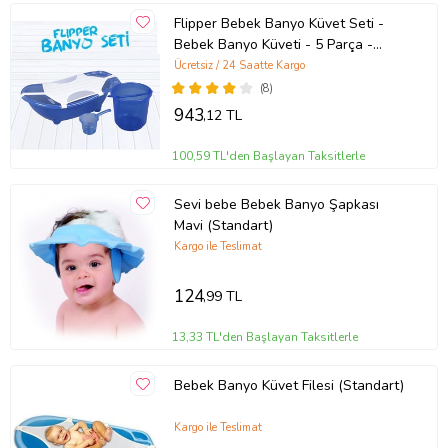
Flipper Bebek Banyo Küvet Seti -
Bebek Banyo Küveti - 5 Parça -
Sünger ve File Hediyeli (Açık Mavi)
Ücretsiz / 24 Saatte Kargo
(8)
943
,12 TL
100,59 TL'den Başlayan Taksitlerle
Sevi bebe Bebek Banyo Şapkası
Mavi (Standart)
Kargo ile Teslimat
124
,99 TL
13,33 TL'den Başlayan Taksitlerle
Bebek Banyo Küvet Filesi (Standart)
Kargo ile Teslimat