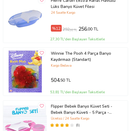
Pierre Cardin Ekstra Rahat Havlulu
Lüks Banyo Küvet Filesi
24 Saatte Kargo
%12
256
,00 TL
292
,00 TL
27,30 TL'den Başlayan Taksitlerle
Winnie The Pooh 4 Parça Banyo
Kaydırmazı (Standart)
Kargo Bedava
504
,50 TL
53,81 TL'den Başlayan Taksitlerle
Flipper Bebek Banyo Küvet Seti -
Bebek Banyo Küveti - 5 Parça -
Sünger ve File Hediyeli (Açık Pembe)
Ücretsiz / 24 Saatte Kargo
(8)