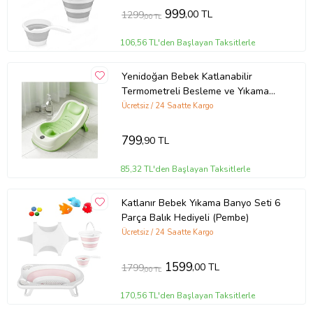
999
,00 TL
1299
,00 TL
106,56 TL'den Başlayan Taksitlerle
Yenidoğan Bebek Katlanabilir
Termometreli Besleme ve Yıkama
Banyo Oturağı Alt Değiştirme
Ücretsiz / 24 Saatte Kargo
Sehpası (Yeşil)
799
,90 TL
85,32 TL'den Başlayan Taksitlerle
Katlanır Bebek Yıkama Banyo Seti 6
Parça Balık Hediyeli (Pembe)
Ücretsiz / 24 Saatte Kargo
1599
,00 TL
1799
,00 TL
170,56 TL'den Başlayan Taksitlerle