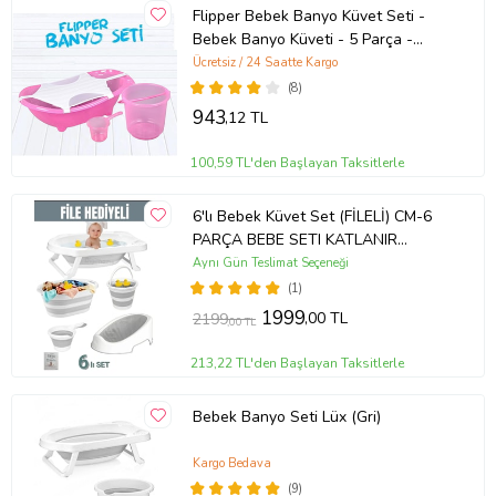
Flipper Bebek Banyo Küvet Seti -
Bebek Banyo Küveti - 5 Parça -
Sünger ve File Hediyeli (Açık Pembe)
Ücretsiz / 24 Saatte Kargo
(8)
943
,12 TL
100,59 TL'den Başlayan Taksitlerle
6'lı Bebek Küvet Set (FİLELİ) CM-6
PARÇA BEBE SETI KATLANIR
(Standart)
Aynı Gün Teslimat Seçeneği
(1)
1999
,00 TL
2199
,00 TL
213,22 TL'den Başlayan Taksitlerle
Bebek Banyo Seti Lüx (Gri)
Kargo Bedava
(9)