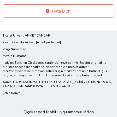
Hata Bildir
Ticaret Ünvanı: AHMET CANDAR
Kayıtlı E-Posta Adresi:
[email protected]
Vergi Numarası: -
Mersis Numarası: -
İletişim: Satıcının Çiçeksepeti tarafından teyit edilmiş iletişim bilgileri ile
birlikte tacir/esnaf/sanatkar olan satıcılar için merkez adresi;
tacir/esnaf/sanatkar olmayan satıcılar için merkez adresinin bulunduğu il
bilgisi, ad, soyad ve T.C. kimlik numarası kayıt altında bulunmaktadır.
Adres: HARMANCIK MAH. TEFEKKÜR SK. 2.GİRİŞ 2.GİRİŞ 1.GİRİŞ NO: 5 A İÇ
KAPI NO: 3 MERAM/ KONYA 1500053190/42/TUR
Şehir: Konya
Çiçeksepeti Mobil Uygulamamızı İndirin