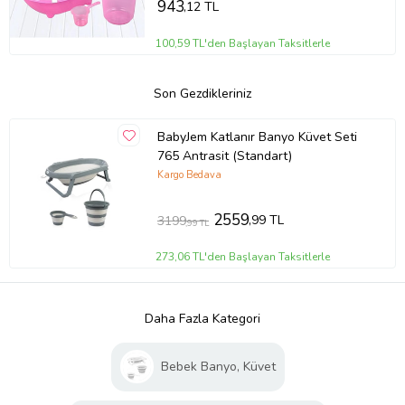
943
,12 TL
100,59 TL'den Başlayan Taksitlerle
Son Gezdikleriniz
BabyJem Katlanır Banyo Küvet Seti
765 Antrasit (Standart)
Kargo Bedava
2559
,99 TL
3199
,99 TL
273,06 TL'den Başlayan Taksitlerle
Daha Fazla Kategori
Bebek Banyo, Küvet