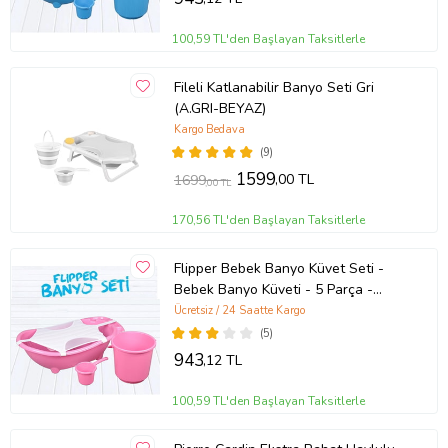
100,59 TL'den Başlayan Taksitlerle
Fileli Katlanabilir Banyo Seti Gri
(A.GRI-BEYAZ)
Kargo Bedava
(9)
1599
,00 TL
1699
,00 TL
170,56 TL'den Başlayan Taksitlerle
Flipper Bebek Banyo Küvet Seti -
Bebek Banyo Küveti - 5 Parça -
Sünger ve File Hediyeli (Pembe)
Ücretsiz / 24 Saatte Kargo
(5)
943
,12 TL
100,59 TL'den Başlayan Taksitlerle