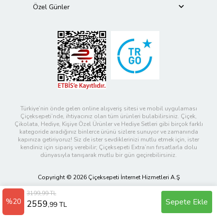
Özel Günler
Türkiye’nin önde gelen online alışveriş sitesi ve mobil uygulaması
Çiçeksepeti’nde, ihtiyacınız olan tüm ürünleri bulabilirsiniz. Çiçek,
Çikolata, Hediye, Kişiye Özel Ürünler ve Hediye Setleri gibi birçok farklı
kategoride aradığınız binlerce ürünü sizlere sunuyor ve zamanında
kapınıza getiriyoruz! Siz de ister sevdiklerinizi mutlu etmek için, ister
kendiniz için sipariş verebilir; Çiçeksepeti Extra’nın fırsatlarla dolu
dünyasıyla tanışarak mutlu bir gün geçirebilirsiniz.
Copyright © 2026 Çiçeksepeti İnternet Hizmetleri A.Ş
3199,99 TL
%20
Sepete Ekle
2559
,99 TL