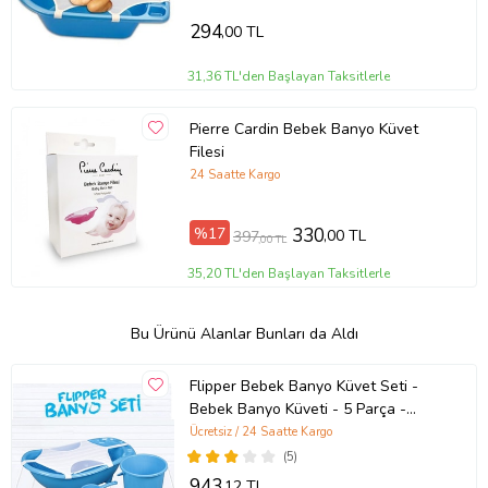
294
,00 TL
31,36 TL'den Başlayan Taksitlerle
Pierre Cardin Bebek Banyo Küvet
Filesi
24 Saatte Kargo
%17
330
,00 TL
397
,00 TL
35,20 TL'den Başlayan Taksitlerle
Bu Ürünü Alanlar Bunları da Aldı
Flipper Bebek Banyo Küvet Seti -
Bebek Banyo Küveti - 5 Parça -
Sünger ve File Hediyeli (Mavi)
Ücretsiz / 24 Saatte Kargo
(5)
943
,12 TL