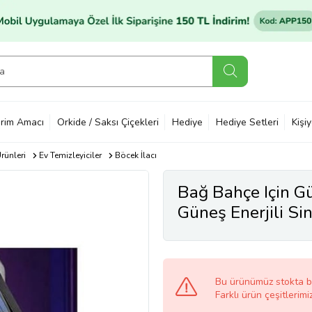
rim Amacı
Orkide / Saksı Çiçekleri
Hediye
Hediye Setleri
Kişi
rünleri
Ev Temizleyiciler
Böcek İlacı
Bağ Bahçe Için Gü
Güneş Enerjili Si
Ultraviyole 3 Mo
Bu ürünümüz stokta 
Farklı ürün çeşitlerimi