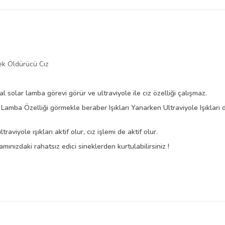
belirlenmektedir.
nek Öldürücü Cız
solar lamba görevi görür ve ultraviyole ile cız özelliği çalışmaz.
mba Özelliği görmekle beraber Işıkları Yanarken Ultraviyole Işıkları da
aviyole ışıkları aktif olur, cız işlemi de aktif olur.
nızdaki rahatsız edici sineklerden kurtulabilirsiniz !