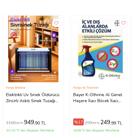
Kargo Bedava
Kargo ile Teslimat
Elektrikli Uv Sinek Öldürücü
Bayer K-Othrine Al Genel
Zincirli Askılı Sinek Tuzağı
Haşere İlacı Böcek İlacı
Elektrikli Sivrisinek Kovucu
Akrep İlacı Hazır Sprey 500
Ml
949
249
%17
1100
299
,90 TL
,99 TL
,00 TL
,99 TL
101,32 TL'den Başlayan Taksitlerle
26,66 TL'den Başlayan Taksitlerle