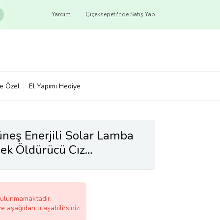
Yardım
Çiçeksepeti'nde Satış Yap
ye Özel
El Yapımı Hediye
neş Enerjili Solar Lamba
nek Öldürücü Cız
d
bulunmamaktadır.
ze aşağıdan ulaşabilirsiniz.