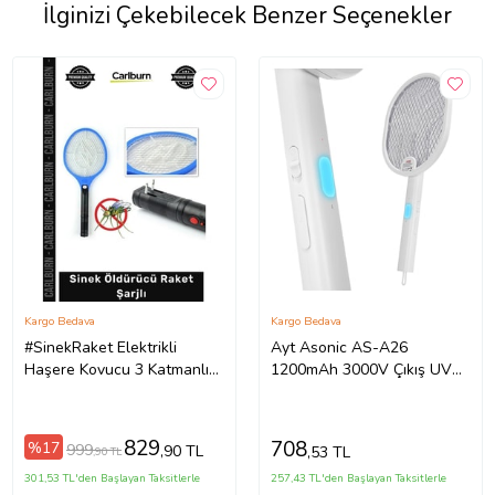
İlginizi Çekebilecek Benzer Seçenekler
Kargo Bedava
Kargo Bedava
#SinekRaket Elektrikli
Ayt Asonic AS-A26
Haşere Kovucu 3 Katmanlı
1200mAh 3000V Çıkış UV
Metal Ağlı Güçlü Etki Sinek
Işıklı Şarjli Katlanabilir Askılı
Öldürücü Raket Şarjlı
Raket Sinek Öldürücü
Sivrisinek Cız Mor Işık
829
708
%17
999
,90 TL
,53 TL
,90 TL
301,53 TL'den Başlayan Taksitlerle
257,43 TL'den Başlayan Taksitlerle