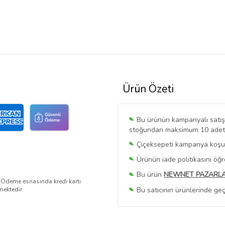
Ürün Özeti
Bu ürünün kampanyalı satışı 
stoğundan maksimum 10 adet sa
Çiçeksepeti kampanya koşull
Ürünün iade politikasını öğ
Bu ürün
NEWNET PAZARL
. Ödeme esnasında kredi kartı
Bu satıcının ürünlerinde geç
mektedir.
Bu Satıcının
Tüm Ürünlerini
Ürün sayfasında gördüğünüz f