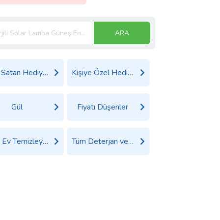
ARA
Çok Satan Hediyeler
Kişiye Özel Hediyeler
Gül
Fiyatı Düşenler
Tüm Ev Temizleyiciler Ürünleri
Tüm Deterjan ve Temizlik Ürünleri Ürünleri