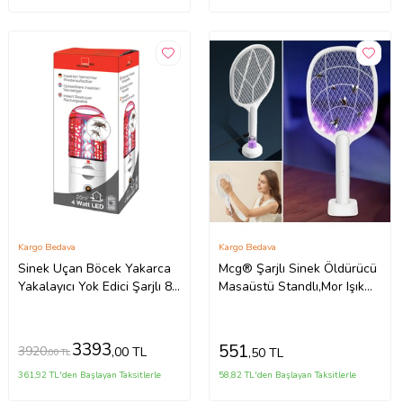
Kargo Bedava
Kargo Bedava
Sinek Uçan Böcek Yakarca
Mcg® Şarjlı Sinek Öldürücü
Yakalayıcı Yok Edici Şarjlı 8
Masaüstü Standlı,Mor Işık
Saat çalışır
Sinek Kovucu Raket 5w
3393
551
3920
,00 TL
,50 TL
,00 TL
361,92 TL'den Başlayan Taksitlerle
58,82 TL'den Başlayan Taksitlerle