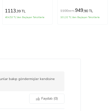
949
1113
1100
,90 TL
,39 TL
,00 TL
404,53 TL'den Başlayan Taksitlerle
101,32 TL'den Başlayan Taksitlerle
unlar bakıp göndermişler kendisine
Faydalı (
0
)