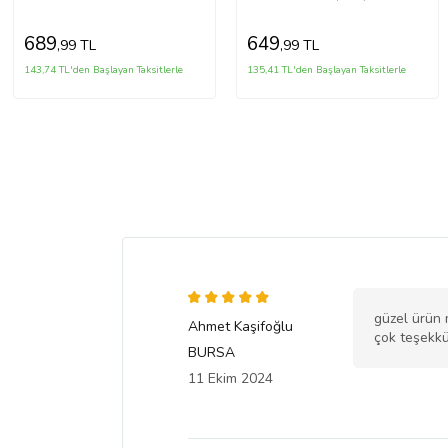
689
649
,99 TL
,99 TL
143,74 TL'den Başlayan Taksitlerle
135,41 TL'den Başlayan Taksitlerle
güzel ürün 
Ahmet Kaşifoğlu
çok teşekk
BURSA
11 Ekim 2024