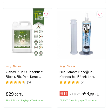
Kargo Bedava
Kargo Bedava
Oithox Plus Ul İnsektisit
Filit Hamam Böceği Jeli
Böcek, Bit, Pire, Kene,
Karınca Jeli Böcek İlacı
Tahtakurusu, Hamamböceği
Haşere İlacı Haşere
(5)
(2)
Ilacı 5000 Ml
Öldürücü 35 Gr
599
829
%14
699
,99 TL
,00 TL
,99 TL
88,42 TL'den Başlayan Taksitlerle
63,99 TL'den Başlayan Taksitlerle