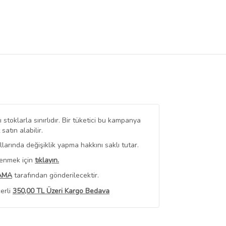
stoklarla sınırlıdır. Bir tüketici bu kampanya
tın alabilir.
arında değişiklik yapma hakkını saklı tutar.
renmek için
tıklayın.
AMA
tarafından gönderilecektir.
erli
350,00 TL Üzeri Kargo Bedava
 Görüntüle
iyat bilgileri, satıcı tarafından