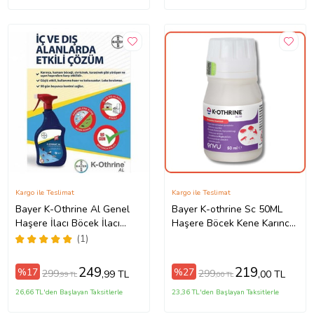
Kargo ile Teslimat
Kargo ile Teslimat
Bayer K-Othrine Al Genel
Bayer K-othrine Sc 50ML
Haşere İlacı Böcek İlacı
Haşere Böcek Kene Karınca
Gümüş Böceği İlacı Hazır
Sinek İlacı Yeni Tarihli
(1)
Sprey 500 Ml
249
219
%17
%27
299
299
,99 TL
,00 TL
,99 TL
,00 TL
26,66 TL'den Başlayan Taksitlerle
23,36 TL'den Başlayan Taksitlerle