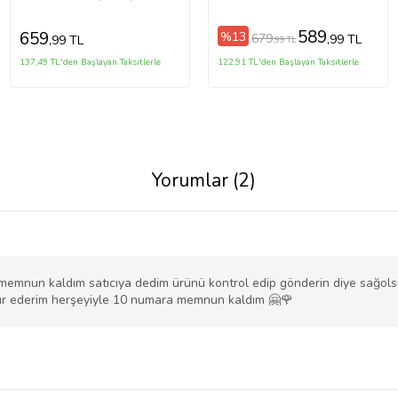
589
659
%13
679
,99 TL
,99 TL
,99 TL
137,49 TL'den Başlayan Taksitlerle
122,91 TL'den Başlayan Taksitlerle
Yorumlar (2)
memnun kaldım satıcıya dedim ürünü kontrol edip gönderin diye sağols
ür ederim herşeyiyle 10 numara memnun kaldım 🤗🌹