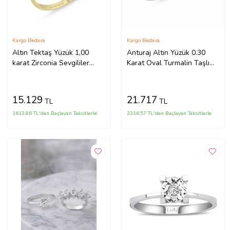
Kargo Bedava
Kargo Bedava
Altın Tektaş Yüzük 1,00
Anturaj Altın Yüzük 0.30
karat Zirconia Sevgililer
Karat Oval Turmalin Taşlı
Günü (Çok Renkli)
(Çok Renkli)
15.129
21.717
TL
TL
1613,86 TL'den Başlayan Taksitlerle
2316,57 TL'den Başlayan Taksitlerle