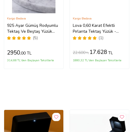
Kargo Bedava
Kargo Bedava
925 Ayar Gümüş Rodyumlu
Lova 0,60 Karat Efektli
Tektaş Ve Beştaş Yüzük
Pırlanta Tektaş Yüzük -
Kombin
1040103
(5)
(1)
17.628
2950
22.600
TL
,00 TL
TL
314,66 TL'den Başlayan Taksitlerle
1880,32 TL'den Başlayan Taksitlerle