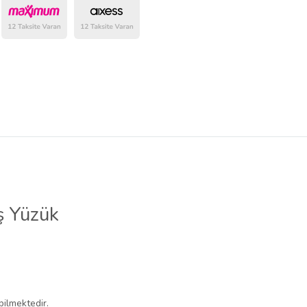
belirlenmektedir.
ş Yüzük
ilmektedir.