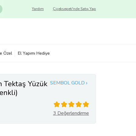
Yardım
Çiçeksepeti'nde Satış Yap
ye Özel
El Yapımı Hediye
n Tektaş Yüzük
SEMBOL GOLD
enkli)
3 Değerlendirme