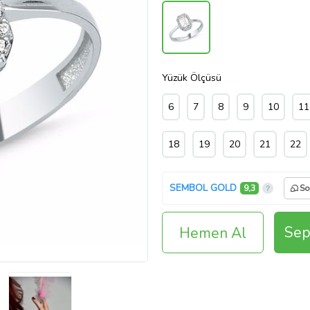
Yüzük Ölçüsü
6
7
8
9
10
11
18
19
20
21
22
SEMBOL GOLD
9,3
So
Sep
Hemen Al