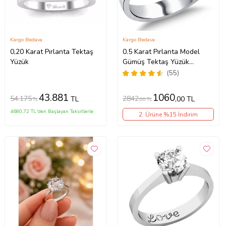
Kargo Bedava
Kargo Bedava
0,20 Karat Pırlanta Tektaş
0.5 Karat Pırlanta Model
Yüzük
Gümüş Tektaş Yüzük
Sevgiliye Hediye wsr115
(55)
43.881
1060
54.175
2842
TL
,00 TL
TL
,00 TL
4680,72 TL'den Başlayan Taksitlerle
2. Ürüne %15 İndirim