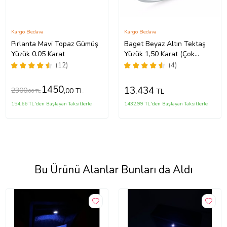
Kargo Bedava
Kargo Bedava
Pırlanta Mavi Topaz Gümüş
Baget Beyaz Altın Tektaş
Yüzük 0.05 Karat
Yüzük 1,50 Karat (Çok
Renkli)
(12)
(4)
1450
13.434
2300
,00 TL
TL
,00 TL
154,66 TL'den Başlayan Taksitlerle
1432,99 TL'den Başlayan Taksitlerle
Bu Ürünü Alanlar Bunları da Aldı