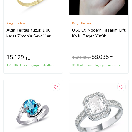
Kargo Bedava
Kargo Bedava
Altın Tektaş Yüzük 1,00
0.60 Ct. Modern Tasarım Çift
karat Zirconia Sevgililer
Kollu Baget Yüzük
Günü (Çok Renkli)
88.035
15.129
152.965
TL
TL
TL
1613,86 TL'den Başlayan Taksitlerle
9390,40 TL'den Başlayan Taksitlerle