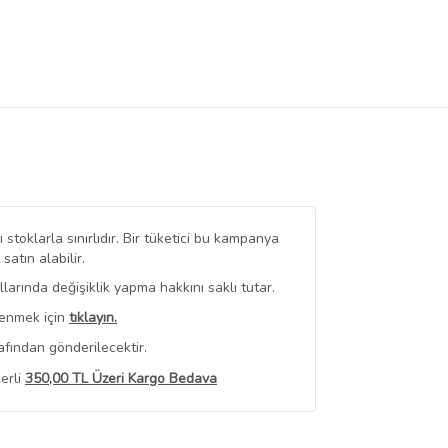
stoklarla sınırlıdır. Bir tüketici bu kampanya
tın alabilir.
arında değişiklik yapma hakkını saklı tutar.
renmek için
tıklayın.
afından gönderilecektir.
erli
350,00 TL Üzeri Kargo Bedava
 Görüntüle
iyat bilgileri, satıcı tarafından