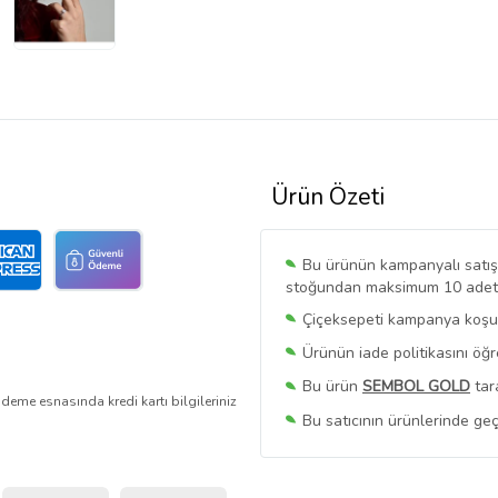
Ürün Özeti
Bu ürünün kampanyalı satışı 
stoğundan maksimum 10 adet sa
Çiçeksepeti kampanya koşull
Ürünün iade politikasını öğ
Bu ürün
SEMBOL GOLD
tar
deme esnasında kredi kartı bilgileriniz
Bu satıcının ürünlerinde geç
Bu Satıcının
Tüm Ürünlerini
Ürün sayfasında gördüğünüz f