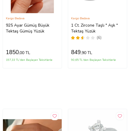
Kargo Bedava
Kargo Bedava
925 Ayar Gümüş Büyük
1 Ct. Zircone Taşlı " Aşk "
Tektaş Gümüş Yüzük
Tektaş Yüzük
(6)
1850
849
,00 TL
,90 TL
197,33 TL'den Başlayan Taksitlerle
90,65 TL'den Başlayan Taksitlerle