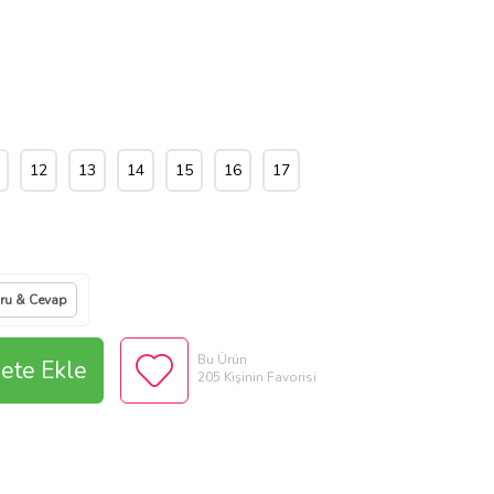
12
13
14
15
16
17
ru & Cevap
Bu Ürün
ete Ekle
205 Kişinin Favorisi