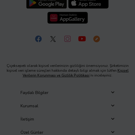
Çiçeksepeti olarak kişisel verilerinizin gizliliğini önemsiyoruz. Şirketimizin
kişisel veri işleme süreçleri hakkında detaylı bilgi almak için lütfen
Kişisel
Verilerin Korunması ve Gizlilik Politikası
’nı inceleyiniz.
Faydalı Bilgiler
Kurumsal
İletişim
Özel Günler