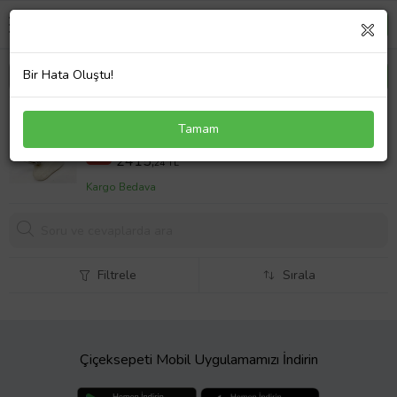
Bir Hata Oluştu!
Baget Taşlı Gümüş Halka Küpe
Tamam
3942,84 TL
%39
2415,
24 TL
Kargo Bedava
Filtrele
Sırala
Çiçeksepeti Mobil Uygulamamızı İndirin