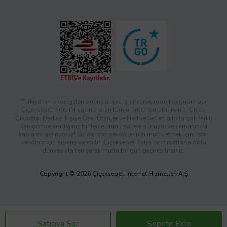
Türkiye’nin önde gelen online alışveriş sitesi ve mobil uygulaması
Çiçeksepeti’nde, ihtiyacınız olan tüm ürünleri bulabilirsiniz. Çiçek,
Çikolata, Hediye, Kişiye Özel Ürünler ve Hediye Setleri gibi birçok farklı
kategoride aradığınız binlerce ürünü sizlere sunuyor ve zamanında
kapınıza getiriyoruz! Siz de ister sevdiklerinizi mutlu etmek için, ister
kendiniz için sipariş verebilir; Çiçeksepeti Extra’nın fırsatlarla dolu
dünyasıyla tanışarak mutlu bir gün geçirebilirsiniz.
Copyright © 2026 Çiçeksepeti İnternet Hizmetleri A.Ş
Satıcıya Sor
Sepete Ekle