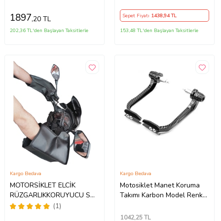
Koruma
1897
Sepet Fiyatı
1438
,94 TL
,20 TL
202,36 TL'den Başlayan Taksitlerle
153,48 TL'den Başlayan Taksitlerle
Kargo Bedava
Kargo Bedava
MOTORSİKLET ELCİK
Motosiklet Manet Koruma
RÜZGARLIKKORUYUCU SU
Takımı Karbon Model Renk
GEÇİRMEZ RÜZGAR
Siyah Üniversal
(1)
GEÇİRMEZ ÜNİVERSAL
1042
,25 TL