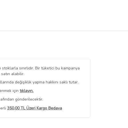
stoklarla sınırlıdır. Bir tüketici bu kampanya
tın alabilir.
arında değişiklik yapma hakkını saklı tutar.
renmek için
tıklayın.
afından gönderilecektir.
erli
350,00 TL Üzeri Kargo Bedava
 Görüntüle
iyat bilgileri, satıcı tarafından