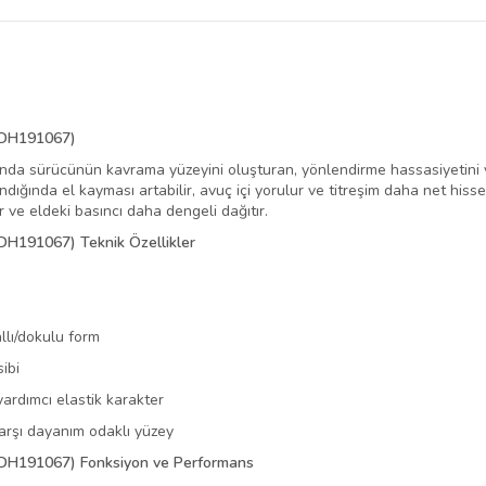
belirlenmektedir.
 (DH191067)
fında sürücünün kavrama yüzeyini oluşturan, yönlendirme hassasiyetin
dığında el kayması artabilir, avuç içi yorulur ve titreşim daha net hisse
ir ve eldeki basıncı daha dengeli dağıtır.
(DH191067) Teknik Özellikler
lı/dokulu form
ibi
yardımcı elastik karakter
karşı dayanım odaklı yüzey
 (DH191067) Fonksiyon ve Performans