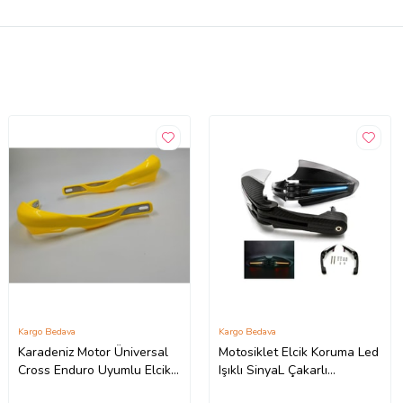
Kargo Bedava
Kargo Bedava
Karadeniz Motor Üniversal
Motosiklet Elcik Koruma Led
Cross Enduro Uyumlu Elcik
Işıklı SinyaL Çakarlı
Koruma Sarı Renk
Unıversal Model Motor Elcik