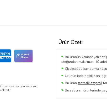
Ürün Özeti
Bu ürünün kampanyalı satışı 
stoğundan maksimum 10 adet sa
Çiçeksepeti kampanya koşull
Ürünün iade politikasını öğ
Bu ürün
motosikletgaraji
tar
. Ödeme esnasında kredi kartı
Bu satıcının ürünlerinde geç
mektedir.
Bu Satıcının
Tüm Ürünlerini
Ürün sayfasında gördüğünüz f