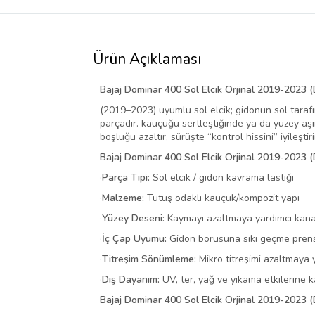
Ürün Açıklaması
Bajaj Dominar 400 Sol Elcik Orjinal 2019-2023
(2019–2023) uyumlu sol elcik; gidonun sol tara
parçadır. kauçuğu sertleştiğinde ya da yüzey aşın
boşluğu azaltır, sürüşte “kontrol hissini” iyileştir
Bajaj Dominar 400 Sol Elcik Orjinal 2019-2023 
·
Parça Tipi:
Sol elcik / gidon kavrama lastiği
·
Malzeme:
Tutuş odaklı kauçuk/kompozit yapı
·
Yüzey Deseni:
Kaymayı azaltmaya yardımcı kanal
·
İç Çap Uyumu:
Gidon borusuna sıkı geçme prens
·
Titreşim Sönümleme:
Mikro titreşimi azaltmaya 
·
Dış Dayanım:
UV, ter, yağ ve yıkama etkilerine 
Bajaj Dominar 400 Sol Elcik Orjinal 2019-2023