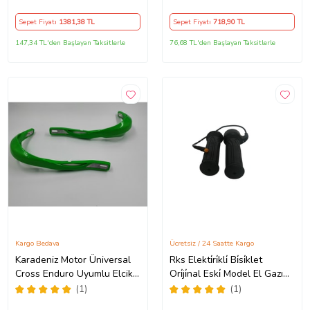
Koruma
Sepet Fiyatı
1381
,38 TL
Sepet Fiyatı
718
,90 TL
147,34 TL'den Başlayan Taksitlerle
76,68 TL'den Başlayan Taksitlerle
Kargo Bedava
Ücretsiz / 24 Saatte Kargo
Karadeniz Motor Üniversal
Rks Elekti̇ri̇kli̇ Bi̇si̇klet
Cross Enduro Uyumlu Elcik
Ori̇ji̇nal Eski̇ Model El Gazı
Koruma Yeşil Renk
(Mx25 Xt1 Xr6 W6 Mb6S
(1)
(1)
Dc10 Dc15 Gt25) Eski̇ Model