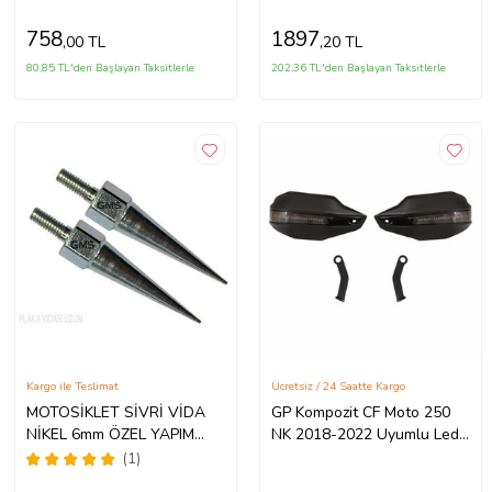
Reflektörlü Elçik
758
1897
,00 TL
,20 TL
80,85 TL'den Başlayan Taksitlerle
202,36 TL'den Başlayan Taksitlerle
Kargo ile Teslimat
Ücretsiz / 24 Saatte Kargo
MOTOSİKLET SİVRİ VİDA
GP Kompozit CF Moto 250
NİKEL 6mm ÖZEL YAPIM
NK 2018-2022 Uyumlu Led
SET 6 ADET
Sinyalli Elcik Koruma Siyah
(1)