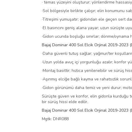
·
temas yüzeyini oluşturur; yönlendirme hassasiye
·
Sol bölgesiyle birlikte çalışır; elin konumunu sab
·
Titreşimi yumuşatır; gidondan ele geçen sert da
·
El basıncını geniş alana yayar; uzun sürüşte uy
·
Gidon ucunda boşluğu sınırlar; dönme/oynama hi
Bajaj Dominar 400 Sol Elcik Orjinal 2019-2023 
·
Daha güvenli tutuş sağlar; yağmur/ter koşulların
·
Uzun yolda avuç içi yorgunluğu azalır; konfor yük
·
Montaj basittir; hızlıca yenilenebilir ve sürüş hi
·
Aşınmış elciğe bağlı kayma ve rahatsızlık sorunla
·
Gidon görünümü daha temiz ve yeni durur; motosi
Sürüşte güven ve konfor, elin gidonla kurduğu te
bir sürüş hissi elde edilir.
Bajaj Dominar 400 Sol Elcik Orjinal 2019-2023
Mgtk: DNR088