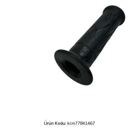
Ürün Kodu:
kcm77841467