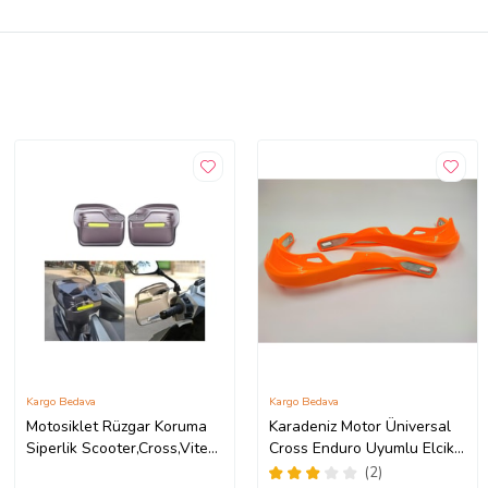
Kargo Bedava
Kargo Bedava
Motosiklet Rüzgar Koruma
Karadeniz Motor Üniversal
Siperlik Scooter,Cross,Vitesli
Cross Enduro Uyumlu Elcik
ve Atv Mod Uygun Üniversal
Koruma Turuncu Renk
(2)