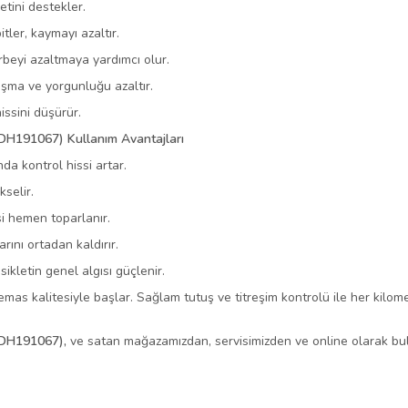
tini destekler.
itler, kaymayı azaltır.
rbeyi azaltmaya yardımcı olur.
uşma ve yorgunluğu azaltır.
ssini düşürür.
(DH191067) Kullanım Avantajları
da kontrol hissi artar.
selir.
ssi hemen toparlanır.
rını ortadan kaldırır.
kletin genel algısı güçlenir.
mas kalitesiyle başlar. Sağlam tutuş ve titreşim kontrolü ile her kilo
 (DH191067),
ve
satan mağazamızdan, servisimizden ve online olarak
bul