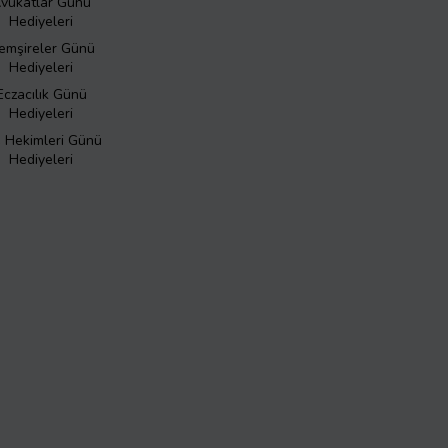
vukatlar Günü
Hediyeleri
emşireler Günü
Hediyeleri
Eczacılık Günü
Hediyeleri
ş Hekimleri Günü
Hediyeleri