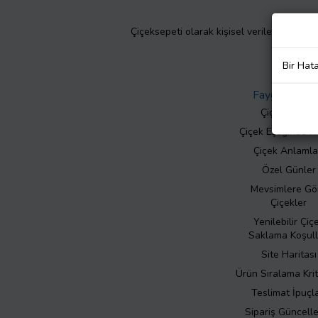
Çiçeksepeti olarak kişisel verilerinizin giz
Bir Hat
Faydalı Bilgil
Çiçek Bakımı
Çiçek Eşliğinde N
Çiçek Anlamla
Özel Günler
Mevsimlere Gö
Çiçekler
Yenilebilir Çiç
Saklama Koşull
Site Haritası
Ürün Sıralama Krit
Teslimat İpuçla
Sipariş Güncell