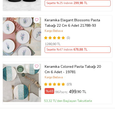
Hediyesi
Sepette %25 İndirim
299
,98 TL
Keramika Elegant Blossoms Pasta
Tabağı 22 Cm 6 Adet 21788-93
Kargo Bedava
(1)
1280
,90 TL
Sepette %47 İndirim
678
,88 TL
Keramika Colored Pasta Tabağı 20
Cm 6 Adet - 19781
Kargo Bedava
(15)
%48
499
,90 TL
967
,90 TL
53,32 TL'den Başlayan Taksitlerle