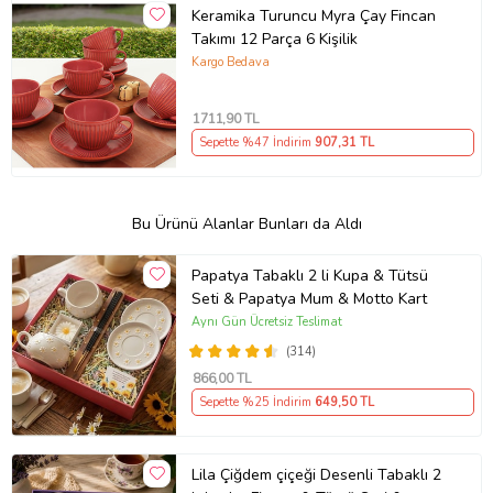
Keramika Turuncu Myra Çay Fincan
Takımı 12 Parça 6 Kişilik
Kargo Bedava
1711
,90 TL
Sepette %47 İndirim
907
,31 TL
Bu Ürünü Alanlar Bunları da Aldı
Papatya Tabaklı 2 li Kupa & Tütsü
Seti & Papatya Mum & Motto Kart
Aynı Gün Ücretsiz Teslimat
(314)
866
,00 TL
Sepette %25 İndirim
649
,50 TL
Lila Çiğdem çiçeği Desenli Tabaklı 2