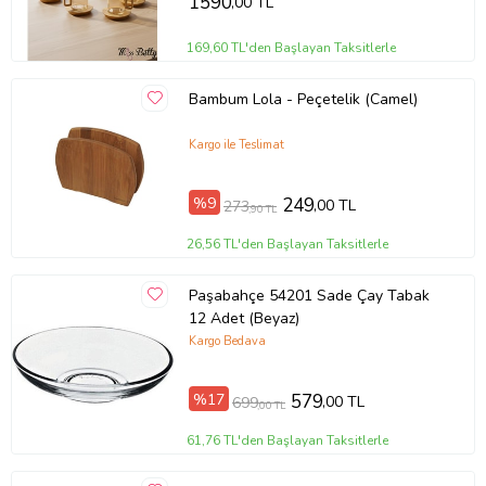
1590
,00 TL
Bambum Cashi, doğal çay seti, çevre dostu ürün
169,60 TL'den Başlayan Taksitlerle
Ürün Kodu:
kcm50160609
Bambum Lola - Peçetelik (Camel)
Kargo ile Teslimat
%9
249
,00 TL
273
,90 TL
26,56 TL'den Başlayan Taksitlerle
Paşabahçe 54201 Sade Çay Tabak
12 Adet (Beyaz)
Kargo Bedava
%17
579
,00 TL
699
,00 TL
61,76 TL'den Başlayan Taksitlerle