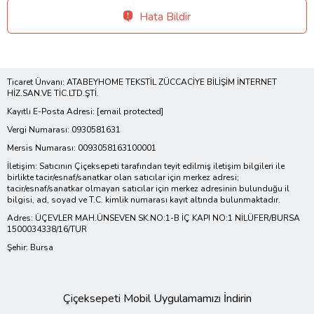
Hata Bildir
Ticaret Ünvanı: ATABEYHOME TEKSTİL ZÜCCACİYE BİLİŞİM İNTERNET
HİZ.SAN.VE TİC.LTD.ŞTİ.
Kayıtlı E-Posta Adresi:
[email protected]
Vergi Numarası: 0930581631
Mersis Numarası: 0093058163100001
İletişim: Satıcının Çiçeksepeti tarafından teyit edilmiş iletişim bilgileri ile
birlikte tacir/esnaf/sanatkar olan satıcılar için merkez adresi;
tacir/esnaf/sanatkar olmayan satıcılar için merkez adresinin bulunduğu il
bilgisi, ad, soyad ve T.C. kimlik numarası kayıt altında bulunmaktadır.
Adres: ÜÇEVLER MAH.ÜNSEVEN SK.NO:1-B İÇ KAPI NO:1 NİLÜFER/BURSA
1500034338/16/TUR
Şehir: Bursa
Çiçeksepeti Mobil Uygulamamızı İndirin