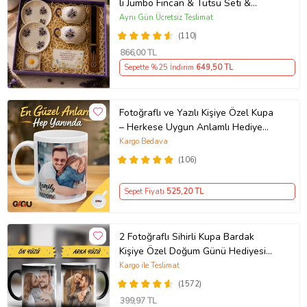
lı Jumbo Fincan & Tütsü Seti &
Papatya Mum &
Aynı Gün Ücretsiz Teslimat
(110)
866
,00 TL
Sepette %25 İndirim
649
,50 TL
Fotoğraflı ve Yazılı Kişiye Özel Kupa
– Herkese Uygun Anlamlı Hediye
Porselen Baskılı Kupa (Beyaz)
Kargo Bedava
(106)
Sepet Fiyatı
525
,20 TL
2 Fotoğraflı Sihirli Kupa Bardak
Kişiye Özel Doğum Günü Hediyesi
Sevgiliye Hediye Anneye Babaya
Kargo ile Teslimat
Ablaya Abiye Kız Erkek Kardeşe
(1572)
Arkadaşa Resimli Günü Yıl Dönümü
399
,97 TL