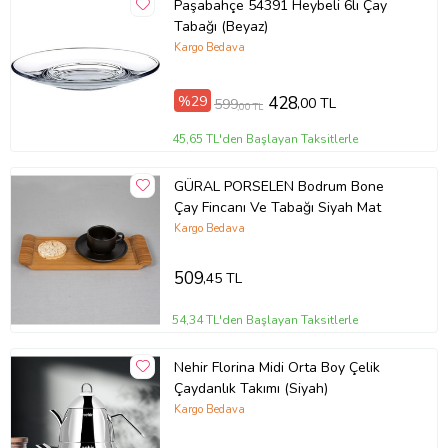
Paşabahçe 54391 Heybeli 6lı Çay
Tabağı (Beyaz)
Kargo Bedava
%29
428
,00 TL
599
,00 TL
45,65 TL'den Başlayan Taksitlerle
GÜRAL PORSELEN Bodrum Bone
Çay Fincanı Ve Tabağı Siyah Mat
Kargo Bedava
509
,45 TL
54,34 TL'den Başlayan Taksitlerle
Nehir Florina Midi Orta Boy Çelik
Çaydanlık Takımı (Siyah)
Kargo Bedava