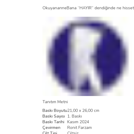
OkuyananneBana “HAYIR” dendiğinde ne hissetti
Tanıtım Metni
Baskı Boyutu
21,00 x 26,00 cm
Baskı Sayısı
1. Baskı
Baskı Tarihi
Kasım 2024
Çevirmen
Ronit Farzam
Cilt Tipi
Ciltsiz