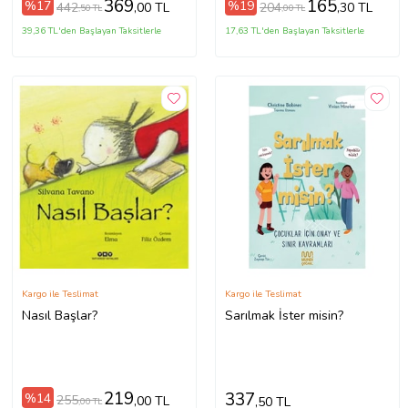
369
165
%17
%19
442
204
,00 TL
,30 TL
,50 TL
,00 TL
39,36 TL'den Başlayan Taksitlerle
17,63 TL'den Başlayan Taksitlerle
Kargo ile Teslimat
Kargo ile Teslimat
Nasıl Başlar?
Sarılmak İster misin?
219
337
%14
255
,00 TL
,50 TL
,00 TL