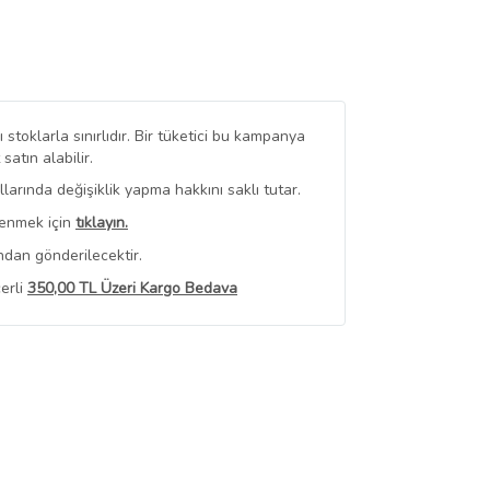
stoklarla sınırlıdır. Bir tüketici bu kampanya
tın alabilir.
arında değişiklik yapma hakkını saklı tutar.
renmek için
tıklayın.
ndan gönderilecektir.
erli
350,00 TL Üzeri Kargo Bedava
 Görüntüle
iyat bilgileri, satıcı tarafından