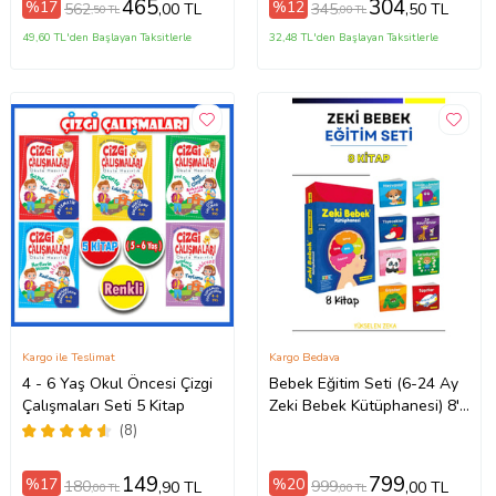
465
304
%17
%12
562
345
,00 TL
,50 TL
,50 TL
,00 TL
49,60 TL'den Başlayan Taksitlerle
32,48 TL'den Başlayan Taksitlerle
Kargo ile Teslimat
Kargo Bedava
4 - 6 Yaş Okul Öncesi Çizgi
Bebek Eğitim Seti (6-24 Ay
Çalışmaları Seti 5 Kitap
Zeki Bebek Kütüphanesi) 8'li
Set
(8)
149
799
%17
%20
180
999
,90 TL
,00 TL
,00 TL
,00 TL