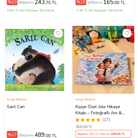
243
165
%19
%15
300
195
,75 TL
,00 TL
,00 TL
,00 TL
26,00 TL'den Başlayan Taksitlerle
17,60 TL'den Başlayan Taksitlerle
Kargo Bedava
Kargo Bedava
Sarıl Can
Kişiye Özel Aile Hikaye
Kitabı – Fotoğraflı Anı &
Masal Kitabı
(17)
900
,00 TL
489
%17
Sepette 251 TL İndirim
649
,00 TL
592
,00 TL
,50 TL