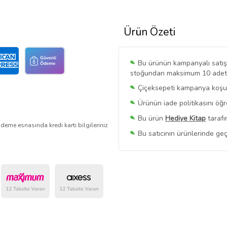
Ürün Özeti
Bu ürünün kampanyalı satışı 
stoğundan maksimum 10 adet sa
Çiçeksepeti kampanya koşull
Ürünün iade politikasını öğ
Bu ürün
Hediye Kitap
tarafı
deme esnasında kredi kartı bilgileriniz
Bu satıcının ürünlerinde geç
Bu Satıcının
Tüm Ürünlerini
Ürün sayfasında gördüğünüz f
belirlenmektedir.