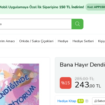
rim Amacı
Orkide / Saksı Çiçekleri
Hediye
Hediye Setleri
Kişi
Bana Hayır Dend
285,00 TL
243
%15
,00 TL
Hediye Kitap
8,9
Satıc