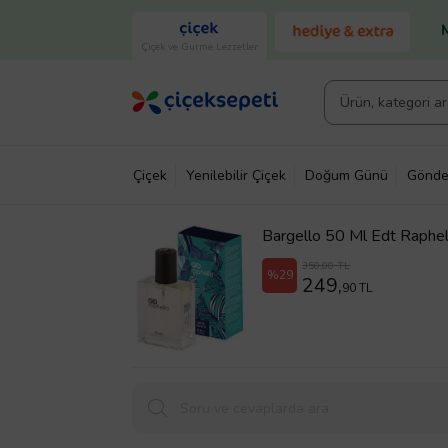
Çiçek ve Gurme Lezzetler
Çiçek
Yenilebilir Çiçek
Doğum Günü
Gönde
Bargello 50 Ml Edt Raphe
350,00 TL
%29
249,
90 TL