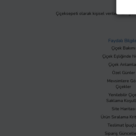
Çiçeksepeti olarak kişisel verilerinizin giz
Faydalı Bilgil
Çiçek Bakımı
Çiçek Eşliğinde N
Çiçek Anlamla
Özel Günler
Mevsimlere Gö
Çiçekler
Yenilebilir Çiç
Saklama Koşull
Site Haritası
Ürün Sıralama Krit
Teslimat İpuçla
Sipariş Güncell