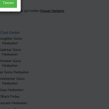
Tamam
taylı bilgi almak için lütfen
Kişisel Verilerin
Özel Günler
evgililer Günü
Hediyeleri
Kadınlar Günü
Hediyeleri
Anneler Günü
Hediyeleri
ar Günü Hediyeleri
retmenler Günü
Hediyeleri
lbaşı Hediyeleri
Black Friday
Bayramı Hediyeleri