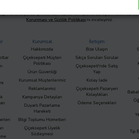
liliğini önemsiyoruz. Şirketimizin kişisel veri işleme süreçleri hakkında de
Korunması ve Gizlilik Politikası
’nı inceleyiniz.
er
Kurumsal
İletişim
Hakkımızda
Bize Ulaşın
S
otlar
Çiçeksepeti Müşteri
Sıkça Sorulan Sorular
Politikası
rı
Çiçeksepeti'nde Satış
Ürün Güvenliği
Yap
Kurumsal Müşterilerimiz
Kolay İade
re
Reklamlarımız
Çiçeksepeti Pazaryeri
Babal
Kolaylıkları
ek
Kampanya Detayları
Öğ
arı
Ödeme Seçenekleri
Duyarlı Pazarlama
Hareketi
Yı
erleri
Bilgi Toplumu Hizmetleri
rı
Çiçeksepeti Üyelik
Tıp 
Sözleşmesi
eme