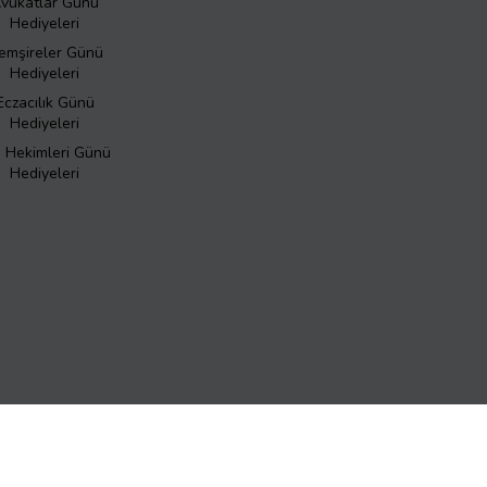
vukatlar Günü
Hediyeleri
emşireler Günü
Hediyeleri
Eczacılık Günü
Hediyeleri
ş Hekimleri Günü
Hediyeleri