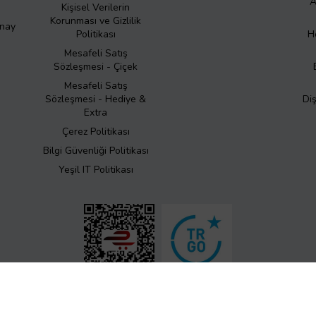
A
Kişisel Verilerin
Korunması ve Gizlilik
Onay
Politikası
H
Mesafeli Satış
Sözleşmesi - Çiçek
Mesafeli Satış
Sözleşmesi - Hediye &
Di
Extra
Çerez Politikası
Bilgi Güvenliği Politikası
Yeşil IT Politikası