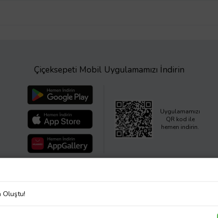
Çiçeksepeti Mobil Uygulamamızı İndirin
Uygulamamızı
QR kod ile
hemen indirin.
a Oluştu!