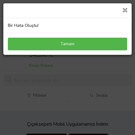
Bir Hata Oluştu!
Batu Gümüş Altın Kaplama 925 Ayar Gümüş 0,02
Tamam
Karat Pırlanta Taşlı Azkaban Kadın Kolye (Beyaz)
Sepet Fiyatı
1409,
40 TL
Kargo Bedava
Filtrele
Sırala
Çiçeksepeti Mobil Uygulamamızı İndirin