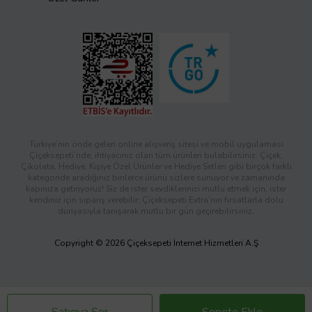
Türkiye’nin önde gelen online alışveriş sitesi ve mobil uygulaması
Çiçeksepeti’nde, ihtiyacınız olan tüm ürünleri bulabilirsiniz. Çiçek,
Çikolata, Hediye, Kişiye Özel Ürünler ve Hediye Setleri gibi birçok farklı
kategoride aradığınız binlerce ürünü sizlere sunuyor ve zamanında
kapınıza getiriyoruz! Siz de ister sevdiklerinizi mutlu etmek için, ister
kendiniz için sipariş verebilir; Çiçeksepeti Extra’nın fırsatlarla dolu
dünyasıyla tanışarak mutlu bir gün geçirebilirsiniz.
Copyright © 2026 Çiçeksepeti İnternet Hizmetleri A.Ş