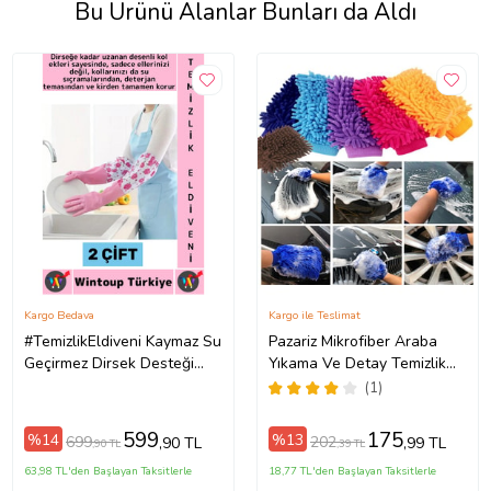
Bu Ürünü Alanlar Bunları da Aldı
Kargo Bedava
Kargo ile Teslimat
#TemizlikEldiveni Kaymaz Su
Pazariz Mikrofiber Araba
Geçirmez Dirsek Desteği
Yıkama Ve Detay Temizlik
Bahçe Bakım Bulaşık
Eldiveni Çift Taraflı
(1)
Temizlik Uzun Eldiven 2 Çift
22x13Cm (Sarı)
599
175
%14
%13
699
202
,90 TL
,99 TL
,90 TL
,39 TL
63,98 TL'den Başlayan Taksitlerle
18,77 TL'den Başlayan Taksitlerle