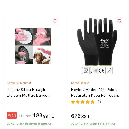
Kargo ile Teslimat
Kargo Bedava
Pazariz Sihirli Bulaşık
Beybi 7 Beden 12li Paket
Eldiveni Mutfak Banyo
Poliüretan Kaplı Pu Touch
Temizleme Fırçası Oto Ev Iş
Siyah Montaj Eldiven EN388
(1)
1 Çift
(3121X)
183
676
%13
211
,99 TL
,36 TL
,58 TL
19,62 TL'den Başlayan Taksitlerle
72,14 TL'den Başlayan Taksitlerle