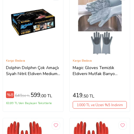
Kargo Bedava
Kargo Bedava
Dolphin Dolphın Çok Amaçlı
Magic Gloves Temizlik
Siyah Nitril Eldiven Medium
Eldiveni Mutfak Banyo
100'lü Paket
Temizleme Sihirli Silikon
Bulaşık Eldiveni Tırtıklı
599
419
%8
649
,00 TL
,50 TL
,00 TL
63,89 TL'den Başlayan Taksitlerle
1000 TL ve Üzeri %5 İndirim