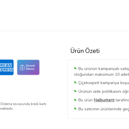
Ürün Özeti
Bu ürünün kampanyalı satışı 
stoğundan maksimum 10 adet sa
Çiçeksepeti kampanya koşull
Ürünün iade politikasını öğ
Bu ürün
Nalburkent
tarafınd
. Ödeme esnasında kredi kartı
Bu satıcının ürünlerinde geç
mektedir.
Bu Satıcının
Tüm Ürünlerini
Ürün sayfasında gördüğünüz f