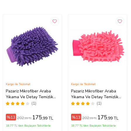
Kargo ile Teslimat
Kargo ile Teslimat
Pazariz Mikrofiber Araba
Pazariz Mikrofiber Araba
Yıkama Ve Detay Temizlik
Yıkama Ve Detay Temizlik
Eldiveni Çift Taraflı
Eldiveni Çift Taraflı
(1)
(1)
22x13Cm (Mor)
22x13Cm (Pembe)
175
175
%13
%13
202
202
,99 TL
,99 TL
,39 TL
,39 TL
18,77 TL'den Başlayan Taksitlerle
18,77 TL'den Başlayan Taksitlerle