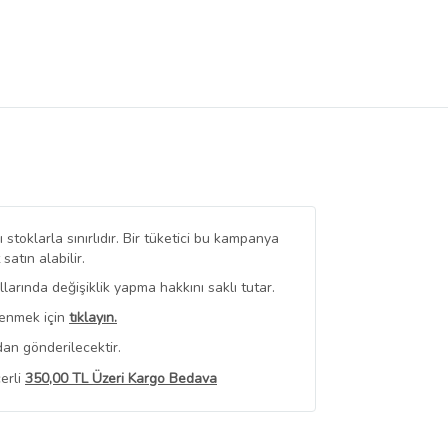
stoklarla sınırlıdır. Bir tüketici bu kampanya
tın alabilir.
arında değişiklik yapma hakkını saklı tutar.
renmek için
tıklayın.
an gönderilecektir.
erli
350,00 TL Üzeri Kargo Bedava
 Görüntüle
iyat bilgileri, satıcı tarafından