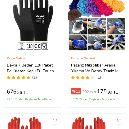
Kargo Bedava
Kargo ile Teslimat
Beybi 7 Beden 12li Paket
Pazariz Mikrofiber Araba
Poliüretan Kaplı Pu Touch
Yıkama Ve Detay Temizlik
Siyah Montaj Eldiven EN388
Eldiveni Çift Taraflı
(1)
(1)
(3121X)
22x13Cm (Sarı)
175
676
%13
202
,99 TL
,36 TL
,39 TL
72,14 TL'den Başlayan Taksitlerle
18,77 TL'den Başlayan Taksitlerle