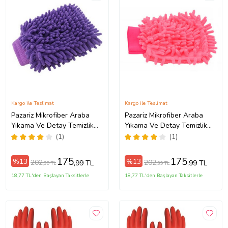
Kargo ile Teslimat
Kargo ile Teslimat
Pazariz Mikrofiber Araba
Pazariz Mikrofiber Araba
Yıkama Ve Detay Temizlik
Yıkama Ve Detay Temizlik
Eldiveni Çift Taraflı
Eldiveni Çift Taraflı
(1)
(1)
22x13Cm (Mor)
22x13Cm (Pembe)
175
175
%13
%13
202
202
,99 TL
,99 TL
,39 TL
,39 TL
18,77 TL'den Başlayan Taksitlerle
18,77 TL'den Başlayan Taksitlerle