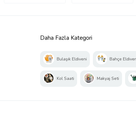
Daha Fazla Kategori
Bulaşık Eldiveni
Bahçe Eldiven
Kol Saati
Makyaj Seti