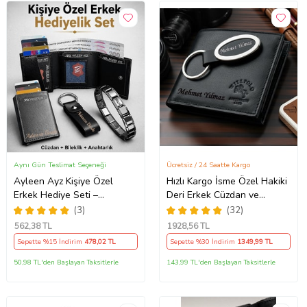
Aynı Gün Teslimat Seçeneği
Ücretsiz / 24 Saatte Kargo
Ayleen Ayz Kişiye Özel
Hızlı Kargo İsme Özel Hakiki
Erkek Hediye Seti –
Deri Erkek Cüzdan ve
Mekanizmalı Deri Cüzdan
Anahtarlık Hediye Seti,
(3)
(32)
Kartlık, Çelik Bileklik ve
Sevgiliye, Eşe, Babaya,
562
,38 TL
1928
,56 TL
Anahtarlık (Siyah)
Arkadaşa Kişiye Özel
Sepette %15 İndirim
478
,02 TL
Sepette %30 İndirim
1349
,99 TL
Hediye
50,98 TL'den Başlayan Taksitlerle
143,99 TL'den Başlayan Taksitlerle