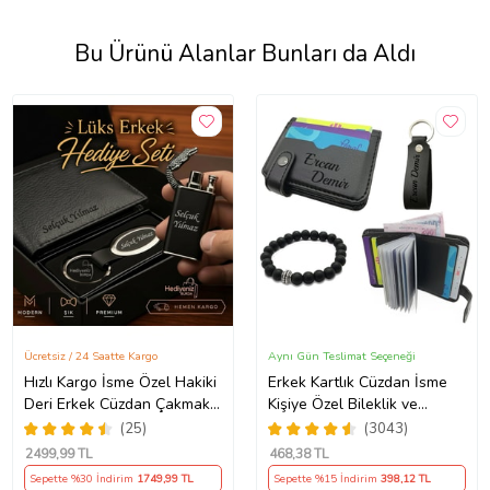
Bu Ürünü Alanlar Bunları da Aldı
Ücretsiz / 24 Saatte Kargo
Aynı Gün Teslimat Seçeneği
Hızlı Kargo İsme Özel Hakiki
Erkek Kartlık Cüzdan İsme
Deri Erkek Cüzdan Çakmak
Kişiye Özel Bileklik ve
ve Anahtarlık Hediye Seti,
Anahtarlık Hediye (Siyah)
(25)
(3043)
Sevgiliye, Eşe, Babaya,
2499
,99 TL
468
,38 TL
Arkadaşa Kişiye Özel
Sepette %30 İndirim
1749
,99 TL
Sepette %15 İndirim
398
,12 TL