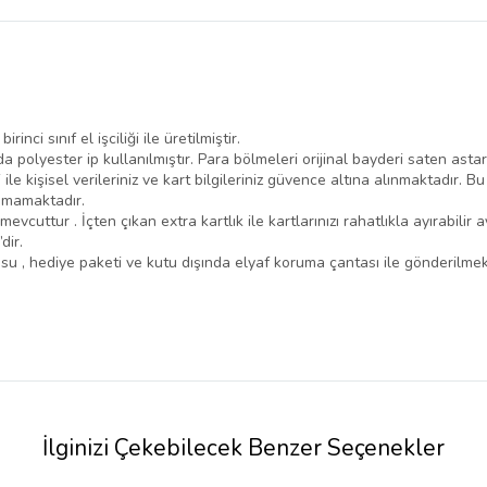
belirlenmektedir.
nci sınıf el işciliği ile üretilmiştir.
da polyester ip kullanılmıştır. Para bölmeleri orijinal bayderi saten astar
 ile kişisel verileriniz ve kart bilgileriniz güvence altına alınmaktadır. 
kumamaktadır.
vcuttur . İçten çıkan extra kartlık ile kartlarınızı rahatlıkla ayırabilir 
dir.
usu , hediye paketi ve kutu dışında elyaf koruma çantası ile gönderilmek
İlginizi Çekebilecek Benzer Seçenekler