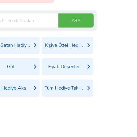
ARA
Çok Satan Hediyeler
Kişiye Özel Hediyeler
Gül
Fiyatı Düşenler
Tüm Hediye Aksesuarlar Ürünleri
Tüm Hediye Takı, Saat ve Aksesuar Ürünleri