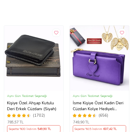
Aynı Gün Teslimat Seçeneği
Aynı Gün Teslimat Seçeneği
Kişiye Özel Ahşap Kutulu
İsme Kişiye Özel Kadın Deri
Deri Erkek Cüzdanı (Siyah)
Cüzdan Kolye Hediyeli
SEVGİLİYE ANNEYE
(1702)
(656)
ARKADAŞINIZA KENDİNİZE
785
,57 TL
749
,90 TL
HEDİYE (Mor)
Sepette %30 İndirim
549
,90 TL
Sepette %15 İndirim
637
,42 TL