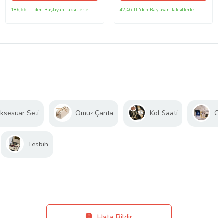
Hediye
186,66 TL'den Başlayan Taksitlerle
42,46 TL'den Başlayan Taksitlerle
ksesuar Seti
Omuz Çanta
Kol Saati
G
Tesbih
Hata Bildir