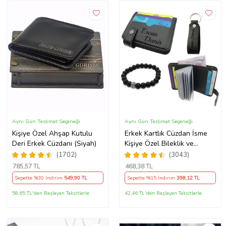
Aynı Gün Teslimat Seçeneği
Aynı Gün Teslimat Seçeneği
Kişiye Özel Ahşap Kutulu
Erkek Kartlık Cüzdan İsme
Deri Erkek Cüzdanı (Siyah)
Kişiye Özel Bileklik ve
Anahtarlık Hediye (Siyah)
(1702)
(3043)
785
,57 TL
468
,38 TL
Sepette %30 İndirim
549
,90 TL
Sepette %15 İndirim
398
,12 TL
58,65 TL'den Başlayan Taksitlerle
42,46 TL'den Başlayan Taksitlerle