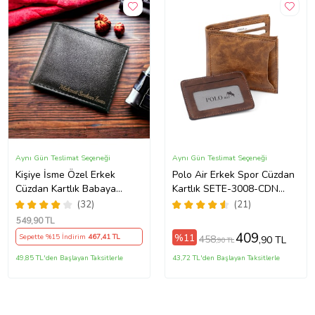
Aynı Gün Teslimat Seçeneği
Aynı Gün Teslimat Seçeneği
Kişiye İsme Özel Erkek
Polo Air Erkek Spor Cüzdan
Cüzdan Kartlık Babaya
Kartlık SETE-3008-CDN
Arkadaşa Sevgiliye Kendine
(Taba)
(32)
(21)
Hediye
549
,90 TL
409
%11
Sepette %15 İndirim
467
,41 TL
458
,90 TL
,90 TL
49,85 TL'den Başlayan Taksitlerle
43,72 TL'den Başlayan Taksitlerle