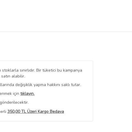
stoklarla sınırlıdır. Bir tüketici bu kampanya
tın alabilir.
arında değişiklik yapma hakkını saklı tutar.
renmek için
tıklayın.
gönderilecektir.
erli
350,00 TL Üzeri Kargo Bedava
 Görüntüle
iyat bilgileri, satıcı tarafından