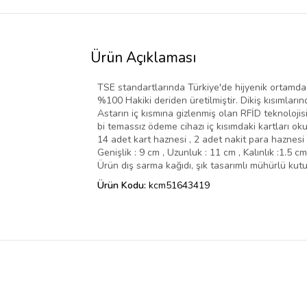
Ürün Açıklaması
TSE standartlarında Türkiye'de hijyenik ortamda biri
%100 Hakiki deriden üretilmiştir. Dikiş kısımların
Astarın iç kısmına gizlenmiş olan RFİD teknolojisi
bi temassız ödeme cihazı iç kısımdaki kartları o
14 adet kart haznesi , 2 adet nakit para haznesi me
Genişlik : 9 cm , Uzunluk : 11 cm , Kalınlık :1.5 cm’
Ürün dış sarma kağıdı, şık tasarımlı mühürlü kut
Ürün Kodu:
kcm51643419