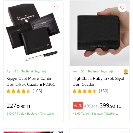
Aynı Gün Teslimat Seçeneği
Aynı Gün Teslimat Seçeneği
Kişiye Özel Pierre Cardin
HighClass Ruby Erkek Siyah
Deri Erkek Cüzdanı P2361
Deri Cüzdan
(105)
(160)
399
2278
%20
499
,90 TL
,80 TL
,90 TL
243,07 TL'den Başlayan Taksitlerle
42,65 TL'den Başlayan Taksitlerle