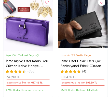
Aynı Gün Teslimat Seçeneği
Ücretsiz / 24 Saatte Kargo
İsme Kişiye Özel Kadın Deri
İsme Özel Hakiki Deri Çok
Cüzdan Kolye Hediyeli
Fonksiyonel Erkek Cüzdan
SEVGİLİYE ANNEYE
(656)
(4)
ARKADAŞINIZA KENDİNİZE
749
,90 TL
1384
,60 TL
HEDİYE (Mor)
Sepette %15 İndirim
637
,42 TL
Sepette %35 İndirim
899
,99 TL
67,99 TL'den Başlayan Taksitlerle
95,99 TL'den Başlayan Taksitlerle