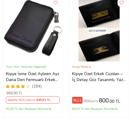
Aynı Gün Teslimat Seçeneği
Kargo Bedava
Kişiye İsme Özel Ayleen Ayz
Kişiye Özel Erkek Cüzdan –
Dana Deri Fermuarlı Erkek
İç Detay Göz Tasarımlı, Yazılı
Kartlık Cüzdan Anahtarlık
Siyah Cüzdan
(184)
hediye (Siyah)
999
,90 TL
800
%11
Sepette %15 İndirim
849
,92 TL
900
,00 TL
,00 TL
90,65 TL'den Başlayan Taksitlerle
85,33 TL'den Başlayan Taksitlerle