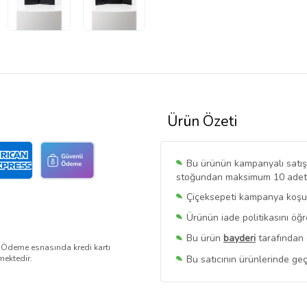
Ürün Özeti
Bu ürünün kampanyalı satışı 
stoğundan maksimum 10 adet sa
Çiçeksepeti kampanya koşull
Ürünün iade politikasını öğ
Bu ürün
bayderi
tarafından 
. Ödeme esnasında kredi kartı
Bu satıcının ürünlerinde geç
mektedir.
Bu Satıcının
Tüm Ürünlerini
Ürün sayfasında gördüğünüz f