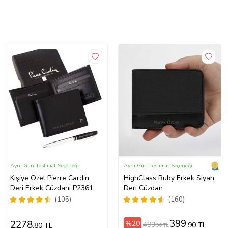
Aynı Gün Teslimat Seçeneği
Aynı Gün Teslimat Seçeneği
Kişiye Özel Pierre Cardin
HighClass Ruby Erkek Siyah
Deri Erkek Cüzdanı P2361
Deri Cüzdan
(105)
(160)
399
2278
%20
499
,90 TL
,80 TL
,90 TL