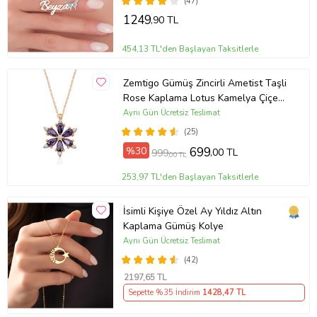
(47)
Günü Hediyesi,Eşe Hediye
1249
,90 TL
454,13 TL'den Başlayan Taksitlerle
Zemtigo Gümüş Zincirli Ametist Taşli
Rose Kaplama Lotus Kamelya Çiçeği
Kolye
Aynı Gün Ücretsiz Teslimat
(25)
%30
699
,00 TL
999
,00 TL
253,97 TL'den Başlayan Taksitlerle
İsimli Kişiye Özel Ay Yıldız Altın
Kaplama Gümüş Kolye
Aynı Gün Ücretsiz Teslimat
(42)
2197
,65 TL
Sepette %35 İndirim
1428
,47 TL