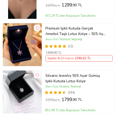
1299
,90 TL
1699
,90 TL
472,29 TL'den Başlayan Taksitlerle
Premium Işıklı Kutuda Gerçek
Ametist Taşlı Lotus Kolye – 925 Ayar
Gümüş Kadın Kolye
Aynı Gün Teslimat Seçeneği
(22)
1999
,90 TL
Sepette %20 İndirim
1599
,92 TL
Silvano Jewelry 925 Ayar Gümüş
Işıklı Kutuda Lotus Kolye
Aynı Gün Ücretsiz Teslimat
(244)
1799
,90 TL
2599
,86 TL
653,96 TL'den Başlayan Taksitlerle