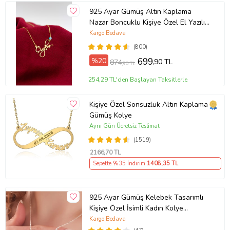
925 Ayar Gümüş Altın Kaplama
Nazar Boncuklu Kişiye Özel El Yazılı
Kolye (Sarı)
Kargo Bedava
(800)
%20
699
,90 TL
874
,90 TL
254,29 TL'den Başlayan Taksitlerle
Kişiye Özel Sonsuzluk Altın Kaplama
Gümüş Kolye
Aynı Gün Ücretsiz Teslimat
(1519)
2166
,70 TL
Sepette %35 İndirim
1408
,35 TL
925 Ayar Gümüş Kelebek Tasarımlı
Kişiye Özel İsimli Kadın Kolye
Anneye Hediye,Sevgiliye
Kargo Bedava
Hediye,Arkadaşa Hediye,Doğum