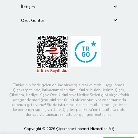
İletişim
Özel Günler
Türkiye’nin önde gelen online alışveriş sitesi ve mobil uygulaması
Çiçeksepeti’nde, ihtiyacınız olan tüm ürünleri bulabilirsiniz. Çiçek,
Çikolata, Hediye, Kişiye Özel Ürünler ve Hediye Setleri gibi birçok farklı
kategoride aradığınız binlerce ürünü sizlere sunuyor ve zamanında
kapınıza getiriyoruz! Siz de ister sevdiklerinizi mutlu etmek için, ister
kendiniz için sipariş verebilir; Çiçeksepeti Extra’nın fırsatlarla dolu
dünyasıyla tanışarak mutlu bir gün geçirebilirsiniz.
Copyright © 2026 Çiçeksepeti İnternet Hizmetleri A.Ş