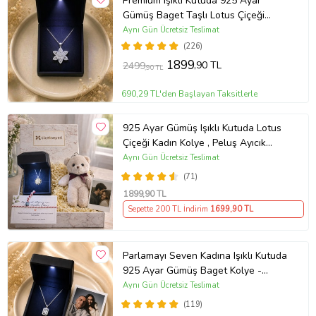
Premium Işıklı Kutuda 925 Ayar
Gümüş Baget Taşlı Lotus Çiçeği
Kolye
Aynı Gün Ücretsiz Teslimat
(226)
1899
,90 TL
2499
,90 TL
690,29 TL'den Başlayan Taksitlerle
925 Ayar Gümüş Işıklı Kutuda Lotus
Çiçeği Kadın Kolye , Peluş Ayıcık
Anahtarlık Marteniçka Bileklik,
Aynı Gün Ücretsiz Teslimat
Polaroid Fotoğraf Hediye
(71)
1899
,90 TL
Sepette 200 TL İndirim
1699
,90 TL
Parlamayı Seven Kadına Işıklı Kutuda
925 Ayar Gümüş Baget Kolye -
Kişiye Özel Fotoğraf Hediye
Aynı Gün Ücretsiz Teslimat
(119)