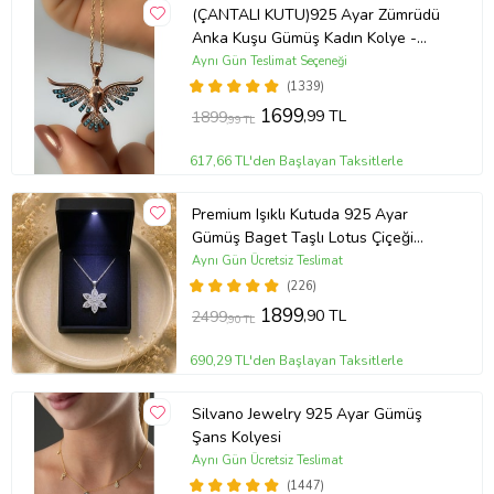
(ÇANTALI KUTU)925 Ayar Zümrüdü
Anka Kuşu Gümüş Kadın Kolye -
MAVİ
Aynı Gün Teslimat Seçeneği
(1339)
1699
,99 TL
1899
,99 TL
617,66 TL'den Başlayan Taksitlerle
Premium Işıklı Kutuda 925 Ayar
Gümüş Baget Taşlı Lotus Çiçeği
Kolye
Aynı Gün Ücretsiz Teslimat
(226)
1899
,90 TL
2499
,90 TL
690,29 TL'den Başlayan Taksitlerle
Silvano Jewelry 925 Ayar Gümüş
Şans Kolyesi
Aynı Gün Ücretsiz Teslimat
(1447)