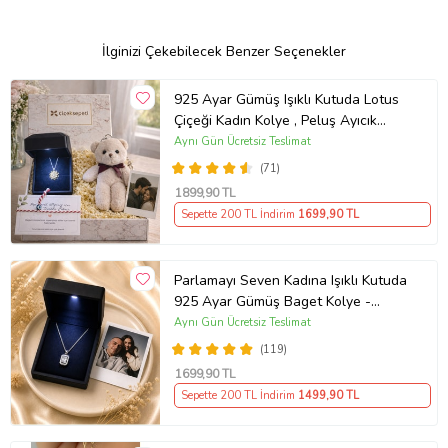
İlginizi Çekebilecek Benzer Seçenekler
925 Ayar Gümüş Işıklı Kutuda Lotus
Çiçeği Kadın Kolye , Peluş Ayıcık
Anahtarlık Marteniçka Bileklik,
Aynı Gün Ücretsiz Teslimat
Polaroid Fotoğraf Hediye
(71)
1899
,90 TL
Sepette 200 TL İndirim
1699
,90 TL
Parlamayı Seven Kadına Işıklı Kutuda
925 Ayar Gümüş Baget Kolye -
Kişiye Özel Fotoğraf Hediye
Aynı Gün Ücretsiz Teslimat
(119)
1699
,90 TL
Sepette 200 TL İndirim
1499
,90 TL