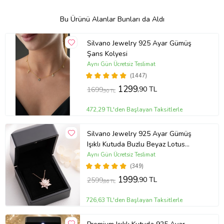
Bu Ürünü Alanlar Bunları da Aldı
Silvano Jewelry 925 Ayar Gümüş
Şans Kolyesi
Aynı Gün Ücretsiz Teslimat
(1447)
1299
,90 TL
1699
,90 TL
472,29 TL'den Başlayan Taksitlerle
Silvano Jewelry 925 Ayar Gümüş
Işıklı Kutuda Buzlu Beyaz Lotus
Kolye
Aynı Gün Ücretsiz Teslimat
(349)
1999
,90 TL
2599
,86 TL
726,63 TL'den Başlayan Taksitlerle