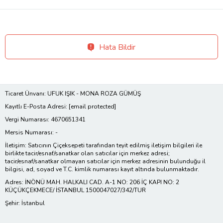
Hata Bildir
Ticaret Ünvanı: UFUK IŞIK - MONA ROZA GÜMÜŞ
Kayıtlı E-Posta Adresi:
[email protected]
Vergi Numarası: 4670651341
Mersis Numarası: -
İletişim: Satıcının Çiçeksepeti tarafından teyit edilmiş iletişim bilgileri ile
birlikte tacir/esnaf/sanatkar olan satıcılar için merkez adresi;
tacir/esnaf/sanatkar olmayan satıcılar için merkez adresinin bulunduğu il
bilgisi, ad, soyad ve T.C. kimlik numarası kayıt altında bulunmaktadır.
Adres: İNÖNÜ MAH. HALKALI CAD. A-1 NO: 206 İÇ KAPI NO: 2
KÜÇÜKÇEKMECE/ İSTANBUL 1500047027/342/TUR
Şehir: İstanbul