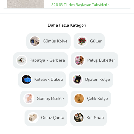
326,63 TL'den Başlayan Taksitlerle
Daha Fazla Kategori
Gümüş Kolye
Güller
Papatya - Gerbera
Peluş Buketler
Kelebek Buketi
Bijuteri Kolye
Gümüş Bileklik
Çelik Kolye
Omuz Çanta
Kol Saati