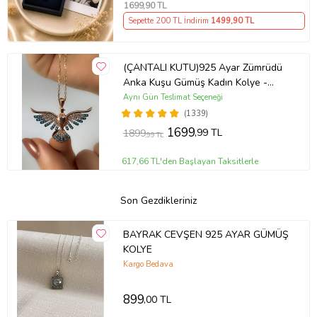
1699
,90 TL
Sepette 200 TL İndirim
1499
,90 TL
(ÇANTALI KUTU)925 Ayar Zümrüdü
Anka Kuşu Gümüş Kadın Kolye -
MAVİ
Aynı Gün Teslimat Seçeneği
(1339)
1699
,99 TL
1899
,99 TL
617,66 TL'den Başlayan Taksitlerle
Son Gezdikleriniz
BAYRAK CEVŞEN 925 AYAR GÜMÜŞ
KOLYE
Kargo Bedava
899
,00 TL