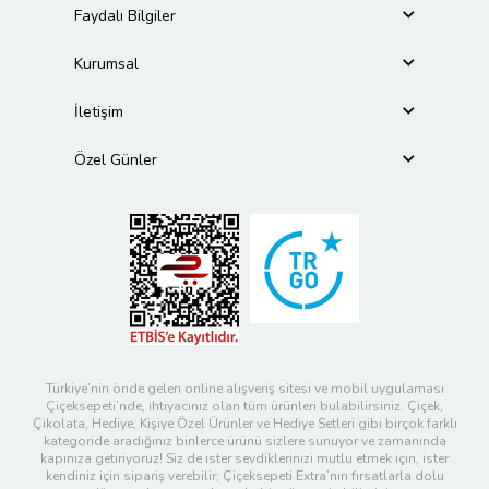
Faydalı Bilgiler
Kurumsal
İletişim
Özel Günler
Türkiye’nin önde gelen online alışveriş sitesi ve mobil uygulaması
Çiçeksepeti’nde, ihtiyacınız olan tüm ürünleri bulabilirsiniz. Çiçek,
Çikolata, Hediye, Kişiye Özel Ürünler ve Hediye Setleri gibi birçok farklı
kategoride aradığınız binlerce ürünü sizlere sunuyor ve zamanında
kapınıza getiriyoruz! Siz de ister sevdiklerinizi mutlu etmek için, ister
kendiniz için sipariş verebilir; Çiçeksepeti Extra’nın fırsatlarla dolu