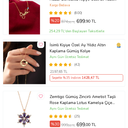
Kolye (Sarı)
Kargo Bedava
(800)
%20
699
,90 TL
874
,90 TL
254,29 TL'den Başlayan Taksitlerle
İsimli Kişiye Özel Ay Yıldız Altın
Kaplama Gümüş Kolye
Aynı Gün Ücretsiz Teslimat
(42)
2197
,65 TL
Sepette %35 İndirim
1428
,47 TL
Zemtigo Gümüş Zincirli Ametist Taşli
Rose Kaplama Lotus Kamelya Çiçeği
Kolye
Aynı Gün Ücretsiz Teslimat
(25)
%30
699
,00 TL
999
,00 TL