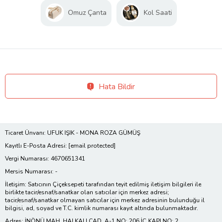
Omuz Çanta
Kol Saati
Hata Bildir
Ticaret Ünvanı: UFUK IŞIK - MONA ROZA GÜMÜŞ
Kayıtlı E-Posta Adresi:
[email protected]
Vergi Numarası: 4670651341
Mersis Numarası: -
İletişim: Satıcının Çiçeksepeti tarafından teyit edilmiş iletişim bilgileri ile
birlikte tacir/esnaf/sanatkar olan satıcılar için merkez adresi;
tacir/esnaf/sanatkar olmayan satıcılar için merkez adresinin bulunduğu il
bilgisi, ad, soyad ve T.C. kimlik numarası kayıt altında bulunmaktadır.
Adres: İNÖNÜ MAH. HALKALI CAD. A-1 NO: 206 İÇ KAPI NO: 2