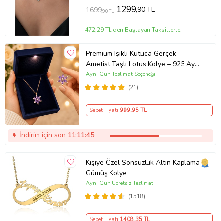
1299
,90 TL
1699
,90 TL
472,29 TL'den Başlayan Taksitlerle
Premium Işıklı Kutuda Gerçek
Ametist Taşlı Lotus Kolye – 925 Ayar
Gümüş Kadın Kolye
Aynı Gün Teslimat Seçeneği
(21)
Sepet Fiyatı
999
,95 TL
İndirim için son
11:11:44
Kişiye Özel Sonsuzluk Altın Kaplama
Gümüş Kolye
Aynı Gün Ücretsiz Teslimat
(1518)
Sepet Fiyatı
1408
,35 TL