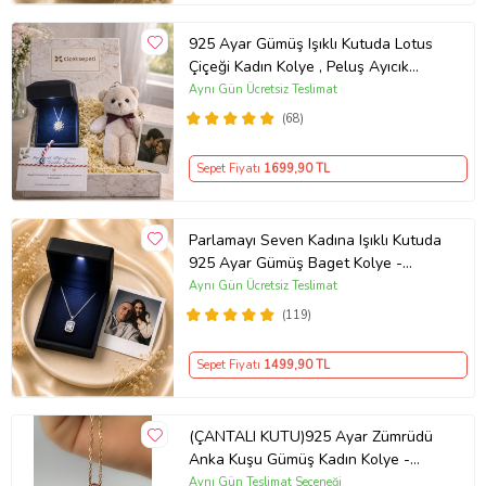
925 Ayar Gümüş Işıklı Kutuda Lotus
Çiçeği Kadın Kolye , Peluş Ayıcık
Anahtarlık Marteniçka Bileklik,
Aynı Gün Ücretsiz Teslimat
Polaroid Fotoğraf Hediye
(68)
Sepet Fiyatı
1699
,90 TL
Parlamayı Seven Kadına Işıklı Kutuda
925 Ayar Gümüş Baget Kolye -
Kişiye Özel Fotoğraf Hediye
Aynı Gün Ücretsiz Teslimat
(119)
Sepet Fiyatı
1499
,90 TL
(ÇANTALI KUTU)925 Ayar Zümrüdü
Anka Kuşu Gümüş Kadın Kolye -
MAVİ
Aynı Gün Teslimat Seçeneği