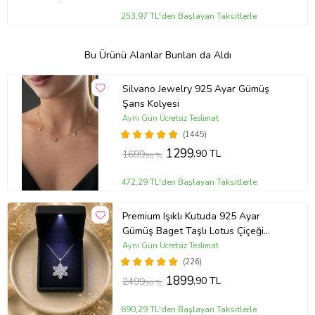
253,97 TL'den Başlayan Taksitlerle
Bu Ürünü Alanlar Bunları da Aldı
Silvano Jewelry 925 Ayar Gümüş
Şans Kolyesi
Aynı Gün Ücretsiz Teslimat
(1445)
1299
,90 TL
1699
,90 TL
472,29 TL'den Başlayan Taksitlerle
Premium Işıklı Kutuda 925 Ayar
Gümüş Baget Taşlı Lotus Çiçeği
Kolye
Aynı Gün Ücretsiz Teslimat
(226)
1899
,90 TL
2499
,90 TL
690,29 TL'den Başlayan Taksitlerle