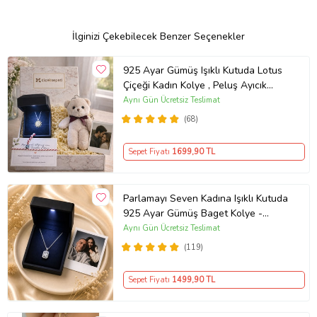
İlginizi Çekebilecek Benzer Seçenekler
925 Ayar Gümüş Işıklı Kutuda Lotus
Çiçeği Kadın Kolye , Peluş Ayıcık
Anahtarlık Marteniçka Bileklik,
Aynı Gün Ücretsiz Teslimat
Polaroid Fotoğraf Hediye
(68)
Sepet Fiyatı
1699
,90 TL
Parlamayı Seven Kadına Işıklı Kutuda
925 Ayar Gümüş Baget Kolye -
Kişiye Özel Fotoğraf Hediye
Aynı Gün Ücretsiz Teslimat
(119)
Sepet Fiyatı
1499
,90 TL