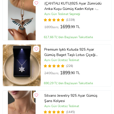
(ÇANTALI KUTU)925 Ayar Zümrüdü
Anka Kuşu Gümüş Kadın Kolye -
MAVİ
Aynı Gün Teslimat Seçeneği
(1339)
1699
,99 TL
1899
,99 TL
617,66 TL'den Başlayan Taksitlerle
Premium Işıklı Kutuda 925 Ayar
Gümüş Baget Taşlı Lotus Çiçeği
Kolye
Aynı Gün Ücretsiz Teslimat
(226)
1899
,90 TL
2499
,90 TL
690,29 TL'den Başlayan Taksitlerle
Silvano Jewelry 925 Ayar Gümüş
Şans Kolyesi
Aynı Gün Ücretsiz Teslimat
(1445)