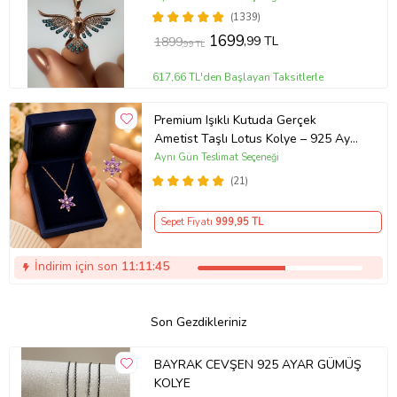
(1339)
1699
,99 TL
1899
,99 TL
617,66 TL'den Başlayan Taksitlerle
Premium Işıklı Kutuda Gerçek
Ametist Taşlı Lotus Kolye – 925 Ayar
Gümüş Kadın Kolye
Aynı Gün Teslimat Seçeneği
(21)
Sepet Fiyatı
999
,95 TL
İndirim için son
11:11:44
Son Gezdikleriniz
BAYRAK CEVŞEN 925 AYAR GÜMÜŞ
KOLYE