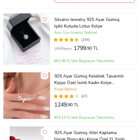
Silvano Jewelry 925 Ayar Gümüş
Işıklı Kutuda Lotus Kolye
Aynı Gün Ücretsiz Teslimat
(244)
1799
,90 TL
2599
,86 TL
653,96 TL'den Başlayan Taksitlerle
925 Ayar Gümüş Kelebek Tasarımlı
Kişiye Özel İsimli Kadın Kolye
Anneye Hediye,Sevgiliye
Kargo Bedava
Hediye,Arkadaşa Hediye,Doğum
(47)
Günü Hediyesi,Eşe Hediye
1249
,90 TL
454,13 TL'den Başlayan Taksitlerle
925 Ayar Gümüş Altın Kaplama
Nazar Boncuklu Kişiye Özel El Yazılı