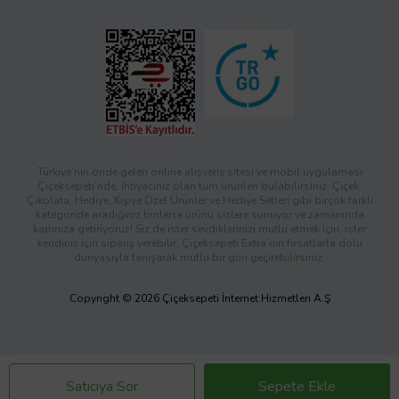
Türkiye’nin önde gelen online alışveriş sitesi ve mobil uygulaması
Çiçeksepeti’nde, ihtiyacınız olan tüm ürünleri bulabilirsiniz. Çiçek,
Çikolata, Hediye, Kişiye Özel Ürünler ve Hediye Setleri gibi birçok farklı
kategoride aradığınız binlerce ürünü sizlere sunuyor ve zamanında
kapınıza getiriyoruz! Siz de ister sevdiklerinizi mutlu etmek için, ister
kendiniz için sipariş verebilir; Çiçeksepeti Extra’nın fırsatlarla dolu
dünyasıyla tanışarak mutlu bir gün geçirebilirsiniz.
Copyright © 2026 Çiçeksepeti İnternet Hizmetleri A.Ş
Satıcıya Sor
Sepete Ekle