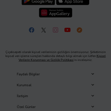
Çiçeksepeti olarak kişisel verilerinizin gizliliğini önemsiyoruz. Şirketimizin
kişisel veri işleme süreçleri hakkında detaylı bilgi almak için lütfen
Kişisel
Verilerin Korunması ve Gizlilik Politikası
’nı inceleyiniz.
Faydalı Bilgiler
Kurumsal
İletişim
Özel Günler