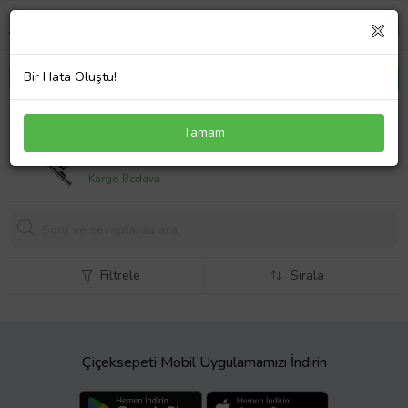
Bir Hata Oluştu!
Beko BKS 1235 Süpürge Metal Emici Başlığı
Tamam
Teleskopik Borusu
924,
80 TL
Kargo Bedava
Filtrele
Sırala
Çiçeksepeti Mobil Uygulamamızı İndirin